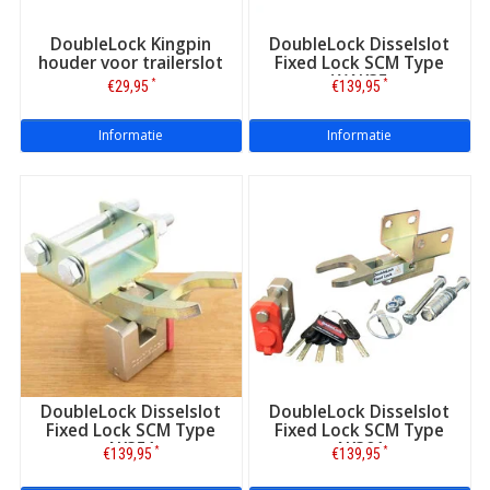
Een disselslot zorgt ervoor dat de dissel van uw aanhangwagen
of andere trailer, caravan of vouwwagen, niet meer voldoende
DoubleLock Kingpin
DoubleLock Disselslot
te bewegen is in de juiste stand om de koppeling te kunnen
houder voor trailerslot
Fixed Lock SCM Type
maken. Een disselslot wordt daarom ook wel koppelingsslot
WAK35
*
*
€29,95
€139,95
genoemd.
Informatie
Informatie
DoubleLock Disselslot
DoubleLock Disselslot
Fixed Lock SCM Type
Fixed Lock SCM Type
AK351
AK301
*
*
€139,95
€139,95