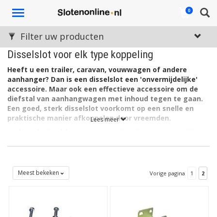
Toggle
0
navigation
Filter uw producten
Disselslot voor elk type koppeling
Heeft u een trailer, caravan, vouwwagen of andere
aanhanger? Dan is een disselslot een 'onvermijdelijke'
accessoire. Maar ook een effectieve accessoire om de
diefstal van aanhangwagen met inhoud tegen te gaan.
Een goed, sterk disselslot voorkomt op een snelle en
praktische manier afkoppelen door vreemden.
Lees meer
Veel van de disselsloten zijn SCM gekeurd, waarmee u voldoet
aan de eisen van de meeste verzekeraars, mocht er onverhoopt
toch sprake zijn van diefstal. Maar met het gebruiken van een
goed disselslot voorkomt u dit natuurlijk juist. De disselsloten
die u vindt op Slotenonline.nl zijn makkelijk toe te passen; in
Meest bekeken
Vorige pagina
1
2
slechts een paar seconden tijd verkrijgt u een gerust gevoel.
Aanhanger snel op slot zetten
De snelheid is bij dit type slot nog eens extra van belang omdat
u veelal ook onderweg even gauw de trailer wilt en moet kunnen