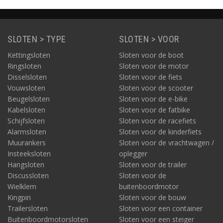
SLOTEN > TYPE
SLOTEN > VOOR
Kettingsloten
Sloten voor de boot
Ringsloten
Sloten voor de motor
Disselsloten
Sloten voor de fiets
Vouwsloten
Sloten voor de scooter
Beugelsloten
Sloten voor de e-bike
Kabelsloten
Sloten voor de fatbike
Schijfsloten
Sloten voor de racefiets
Alarmsloten
Sloten voor de kinderfiets
Muurankers
Sloten voor de vrachtwagen /
Insteeksloten
oplegger
Hangsloten
Sloten voor de trailer
Discussloten
Sloten voor de
Wielklem
buitenboordmotor
Kingpin
Sloten voor de bouw
Trailersloten
Sloten voor een container
Buitenboordmotorsloten
Sloten voor een steiger