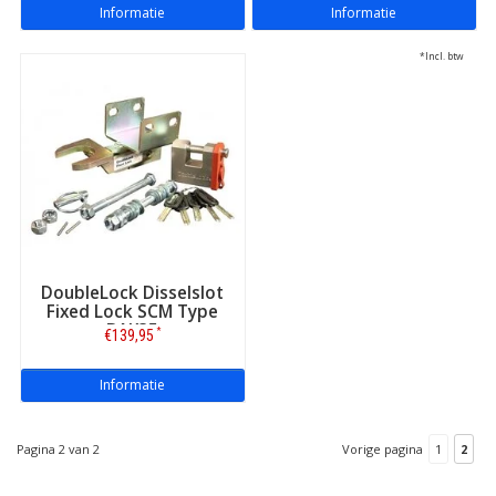
Informatie
Informatie
*Incl. btw
DoubleLock Disselslot
Fixed Lock SCM Type
BAK35
*
€139,95
Informatie
Pagina 2 van 2
Vorige pagina
1
2