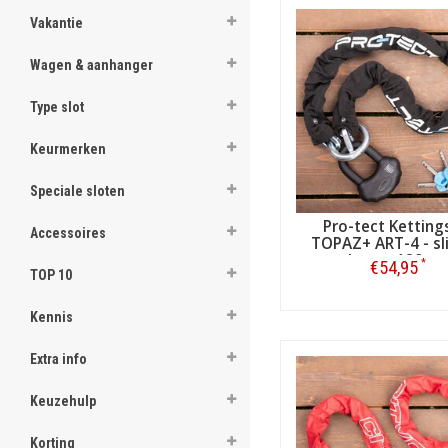
Vakantie
Wagen & aanhanger
Type slot
Keurmerken
Speciale sloten
Pro-tect Ketting
Accessoires
TOPAZ+ ART-4 - s
loop - 120 c
*
€54,95
TOP 10
Bestellen
Kennis
Extra info
Keuzehulp
Korting