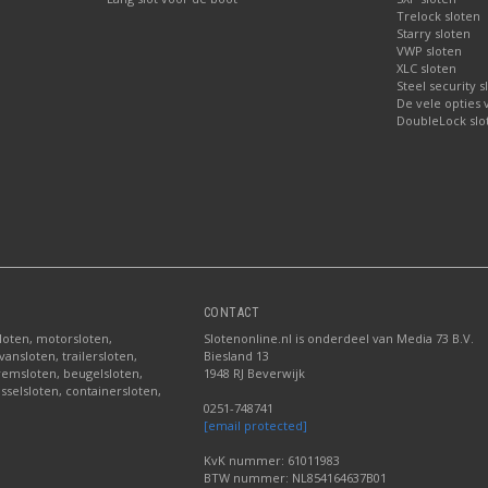
Trelock sloten
Starry sloten
VWP sloten
XLC sloten
Steel security s
De vele opties
DoubleLock slo
CONTACT
sloten, motorsloten,
Slotenonline.nl is onderdeel van Media 73 B.V.
ansloten, trailersloten,
Biesland 13
fremsloten, beugelsloten,
1948 RJ Beverwijk
sselsloten, containersloten,
0251-748741
[email protected]
KvK nummer: 61011983
BTW nummer: NL854164637B01