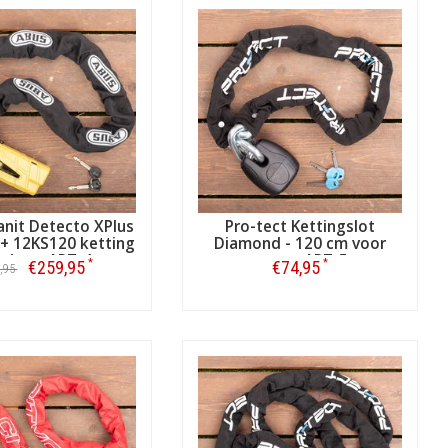
nit Detecto XPlus
Pro-tect Kettingslot
 + 12KS120 ketting
Diamond - 120 cm voor
t loop ART-4
motor ART-5
*
*
€259,95
€74,95
,95
Bestellen
Bestellen