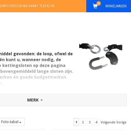
0
WINKELWAGEN
GRATIS VERZENDING VANAF 75,00 EURO
middel gevonden: de loop, ofwel de
én kunt u, wanneer nodig, de
De kettingsloten op deze pagina
t bovengemiddeld lange sloten zijn.
-merken én goede budgetmerken.
n.
MERK
Foto-tabel
1
2
3
4
Volgende Vorige