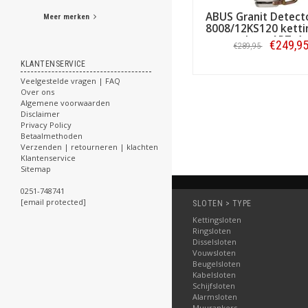
ABUS Granit Detect
Meer merken
8008/12KS120 ketti
loop ART-4
€249,9
€289,95
KLANTENSERVICE
Bestellen
Veelgestelde vragen | FAQ
Over ons
Algemene voorwaarden
Disclaimer
Privacy Policy
Betaalmethoden
Verzenden | retourneren | klachten
Klantenservice
Sitemap
0251-748741
[email protected]
SLOTEN > TYPE
Kettingsloten
Ringsloten
Disselsloten
Vouwsloten
Beugelsloten
Kabelsloten
Schijfsloten
Alarmsloten
Muurankers