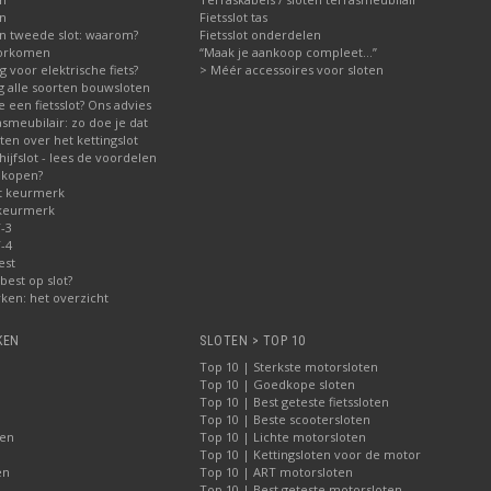
en
Fietsslot tas
n tweede slot: waarom?
Fietsslot onderdelen
voorkomen
“Maak je aankoop compleet…”
ig voor elektrische fiets?
> Méér accessoires voor sloten
ng alle soorten bouwsloten
 een fietsslot? Ons advies
asmeubilair: zo doe je dat
en over het kettingslot
jfslot - lees de voordelen
 kopen?
t keurmerk
 keurmerk
-3
-4
est
best op slot?
ken: het overzicht
KEN
SLOTEN > TOP 10
Top 10 | Sterkste motorsloten
Top 10 | Goedkope sloten
Top 10 | Best geteste fietssloten
Top 10 | Beste scootersloten
ten
Top 10 | Lichte motorsloten
Top 10 | Kettingsloten voor de motor
en
Top 10 | ART motorsloten
Top 10 | Best geteste motorsloten