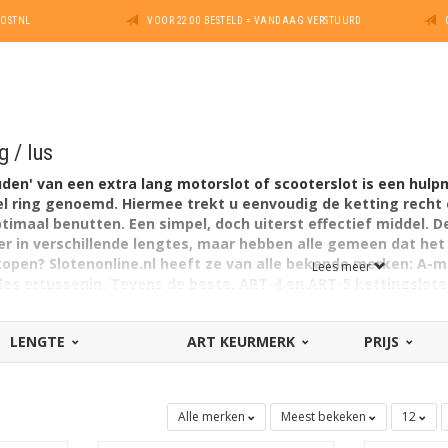
POSTNL
VOOR 22:00 BESTELD = VANDAAG VERSTUURD
g / lus
den' van een extra lang motorslot of scooterslot is een hulp
el ring genoemd. Hiermee trekt u eenvoudig de ketting recht 
ptimaal benutten. Een simpel, doch uiterst effectief middel. 
n er in verschillende lengtes, maar hebben alle gemeen dat he
 kopen? Slotenonline.nl heeft ze van alle bekende merken: A
Lees meer
lles ertussenin. Tevens de beste, ART-4 en ART-5 kettingslote
LENGTE
ART KEURMERK
PRIJS
Alle merken
Meest bekeken
12