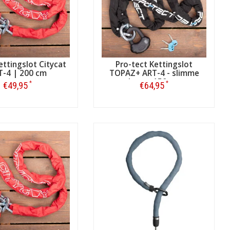
ettingslot Citycat
Pro-tect Kettingslot
T-4 | 200 cm
TOPAZ+ ART-4 - slimme
loop - 150 cm
*
*
€49,95
€64,95
Bestellen
Bestellen