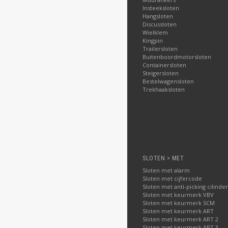
Insteeksloten
Hangsloten
Discussloten
Wielklem
Kingpin
Trailersloten
Buitenboordmotorsloten
Containersloten
Steigersloten
Bestelwagensloten
Trekhaaksloten
SLOTEN > MET
Sloten met alarm
Sloten met cijfercode
Sloten met anti-picking cilinder
Sloten met keurmerk VBV
Sloten met keurmerk SCM
Sloten met keurmerk ART
Sloten met keurmerk ART 2
Sloten met keurmerk ART 3