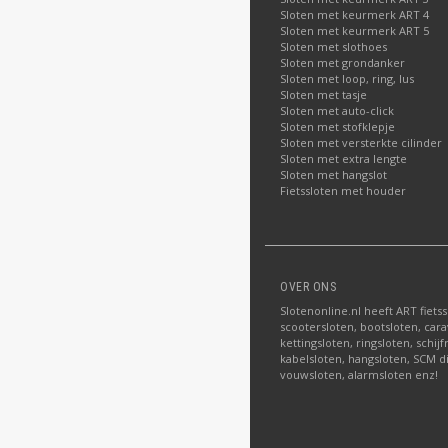
Sloten met keurmerk ART 4
Sloten met keurmerk ART 5
Sloten met slothoes
Sloten met grondanker
Sloten met loop, ring, lus
Sloten met tasje
Sloten met auto-click
Sloten met stofklepje
Sloten met versterkte cilinder
Sloten met extra lengte
Sloten met hangslot
Fietssloten met houder
OVER ONS
Slotenonline.nl heeft ART fiets
scootersloten, bootsloten, carav
kettingsloten, ringsloten, schij
kabelsloten, hangsloten, SCM di
vouwsloten, alarmsloten enz!