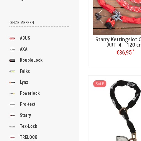
ONZE MERKEN
ABUS
Starry Kettingslot 
ART-4 | 120 c
AXA
*
€36,95
DoubleLock
Bestellen
Falkx
Lynx
SALE
Powerlock
Pro-tect
Starry
Tex-Lock
TRELOCK