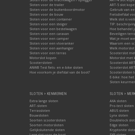
Sloten voor de trailer
ART-5 slot kop
Sloten voor de buitenboordmotor
Gebruik van ee
Sloten voor de bouw
Fietsdiefstal 
Sloten voor een container
Welk slot is veil
Sloten voor een steiger
TIP: beschrijvi
Sloten voor een bestelwagen
Hoe behandel je
Sloten voor een caravan
Beveiligen terr
Sloten voor een camper
Wat je moet wet
Sloten voor een vloeranker
Waarom een schi
Sloten voor een aanhanger
Welk motorslot
Sloten voor een terras
Scooterslot me
Motorslot kopen
Motorslot met
Scootersloten
Scooterslot ART
ANWB Test fiets- en e-bike sloten
Scooterslot ART
Hoe voorkom je diefstal van de boot?
Scootersloten t
E-bike: hoe het 
Sloten keurmer
SLOTEN > KENMERKEN
SLOTEN > MER
Extra lange sloten
AXA sloten
ART-sloten
Pro-tect sloten
Terrassloten
ABUS sloten
Bouwsloten
Lynx sloten
Soorten scootersloten
Doublelock slo
Soorten motorsloten
Edge sloten
Gelijksluitende sloten
Kryptonite slot
Lang slot voor de boot
SXP sloten