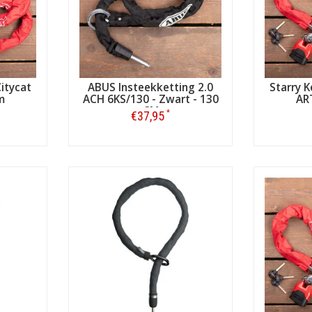
Citycat
ABUS Insteekketting 2.0
Starry K
m
ACH 6KS/130 - Zwart - 130
AR
CM
*
€37,95
Bestellen