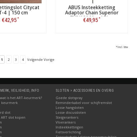
ettingslot Citycat
ABUS Insteekketting
T-4 | 150 cm
Adaptor Chain Superior
7KS/100 Metal Blue
*
*
€42,95
€49,95
Bestellen
Bestellen
*Incl. btw
1
2
3
4
Volgende Vorige
MERK, VEILIGHEID, INFO
SLOTEN > ACCESSOIRES EN OVERIG
5: wat is het ART-keurmerk?
Goede slotspray
M keurmerk
Reminderkabel voor schijfremslot
Losse hangsloten
d slot
Losse discussloten
 ART slot kopen
Steigerankers
en
Vloerankers
en
Insteekkettingen
en
Fietsverlichting
en
Terraskabels / sloten terrasmeubilair