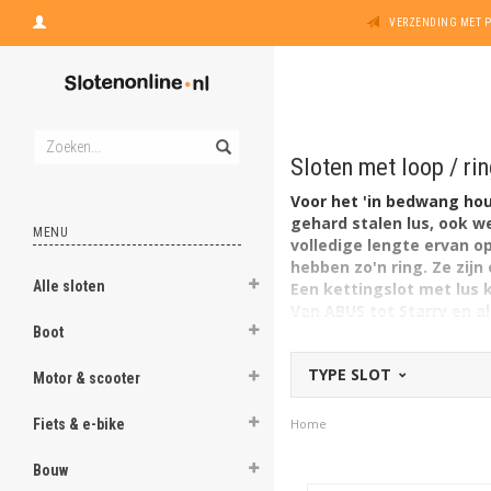
VERZENDING MET 
Sloten met loop / rin
Voor het 'in bedwang hou
gehard stalen lus, ook w
MENU
volledige lengte ervan o
hebben zo'n ring. Ze zij
Alle sloten
Een kettingslot met lus
Van ABUS tot Starry en a
Boot
TYPE SLOT
Motor & scooter
Fiets & e-bike
Home
Bouw