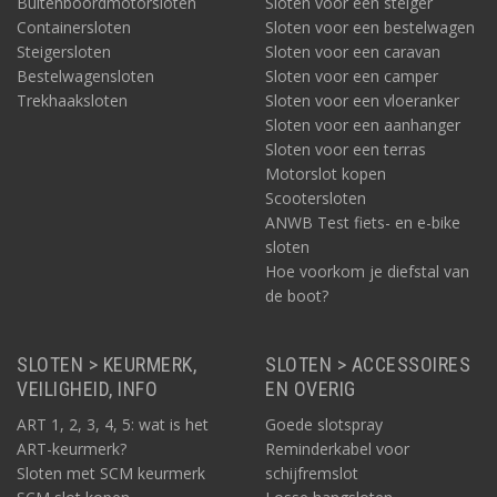
Buitenboordmotorsloten
Sloten voor een steiger
Containersloten
Sloten voor een bestelwagen
Steigersloten
Sloten voor een caravan
Bestelwagensloten
Sloten voor een camper
Trekhaaksloten
Sloten voor een vloeranker
Sloten voor een aanhanger
Sloten voor een terras
Motorslot kopen
Scootersloten
ANWB Test fiets- en e-bike
sloten
Hoe voorkom je diefstal van
de boot?
SLOTEN > KEURMERK,
SLOTEN > ACCESSOIRES
VEILIGHEID, INFO
EN OVERIG
ART 1, 2, 3, 4, 5: wat is het
Goede slotspray
ART-keurmerk?
Reminderkabel voor
Sloten met SCM keurmerk
schijfremslot