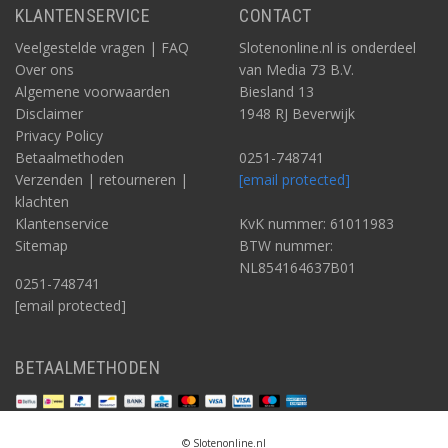
KLANTENSERVICE
CONTACT
Veelgestelde vragen | FAQ
Slotenonline.nl is onderdeel
Over ons
van Media 73 B.V.
Algemene voorwaarden
Biesland 13
Disclaimer
1948 RJ Beverwijk
Privacy Policy
Betaalmethoden
0251-748741
Verzenden | retourneren |
[email protected]
klachten
Klantenservice
KvK nummer: 61011983
Sitemap
BTW nummer:
NL854164637B01
0251-748741
[email protected]
BETAALMETHODEN
© Slotenonline.nl