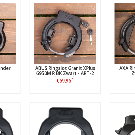
lot is makkelijk.
U kunt meestal gemakkelijk zelf het slot monteren 
ender
ABUS Ringslot Granit XPlus
AXA Ri
. Mocht dit niet lukken dan kunt u bij Slotenonline.nl een losse
mont
)
6950M R BK Zwart - ART-2
Z
keurmerk
Kijk dan eens naar deze
bevestigingsset
.
*
*
€59,95
gslot dan heeft dit slot ook een nadeel.
Namelijk: uw fiets kan da
en en meenemen naar een rustige plek om aldaar het slot (proberen) te
Bestellen
slot te gebruiken zoals een
kettingslot
of
beugelslot
. Daarmee kunt u 
lantaarnpaal of fietsenrek.