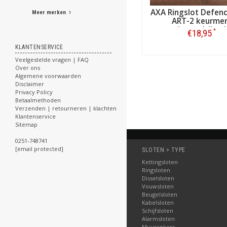
AXA Ringslot Defen
Meer merken
ART-2 keurme
(zwart/zilver)
*
€18,95
KLANTENSERVICE
Bestellen
Veelgestelde vragen | FAQ
Over ons
Algemene voorwaarden
Disclaimer
Ringsloten met een ART
Privacy Policy
Betaalmethoden
keurmerk. Dit betekent dat 
Verzenden | retourneren | klachten
verzekeraars (doorgaans) uw
Klantenservice
Slotenonline.
Sitemap
0251-748741
[email protected]
SLOTEN > TYPE
Kettingsloten
Ringsloten
Disselsloten
Vouwsloten
Beugelsloten
Kabelsloten
Schijfsloten
Alarmsloten
Muurankers