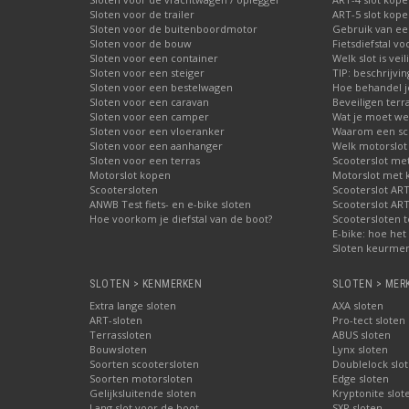
Sloten voor de trailer
ART-5 slot kop
Sloten voor de buitenboordmotor
Gebruik van ee
Sloten voor de bouw
Fietsdiefstal 
Sloten voor een container
Welk slot is veil
Sloten voor een steiger
TIP: beschrijvi
Sloten voor een bestelwagen
Hoe behandel je
Sloten voor een caravan
Beveiligen terr
Sloten voor een camper
Wat je moet wet
Sloten voor een vloeranker
Waarom een schi
Sloten voor een aanhanger
Welk motorslot
Sloten voor een terras
Scooterslot me
Motorslot kopen
Motorslot met
Scootersloten
Scooterslot ART
ANWB Test fiets- en e-bike sloten
Scooterslot ART
Hoe voorkom je diefstal van de boot?
Scootersloten t
E-bike: hoe het 
Sloten keurmer
SLOTEN > KENMERKEN
SLOTEN > MER
Extra lange sloten
AXA sloten
ART-sloten
Pro-tect sloten
Terrassloten
ABUS sloten
Bouwsloten
Lynx sloten
Soorten scootersloten
Doublelock slo
Soorten motorsloten
Edge sloten
Gelijksluitende sloten
Kryptonite slot
Lang slot voor de boot
SXP sloten