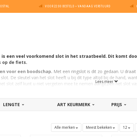
POSTNL
VOOR 22:00 BESTELD = VANDAAG VERSTUURD
t is een veel voorkomend slot in het straatbeeld. Dit komt do
op de fiets.
tten voor een boodschap.
Met een ringslot is dit zo gedaan. U draai
ot. De sleutel van het slot heeft u bij dit type altijd bij de hand, want
Lees meer
et slot zelf kunt u niet vergeten mee te nemen aangezien het slot va
LENGTE
ART KEURMERK
PRIJS
Alle merken
Meest bekeken
12