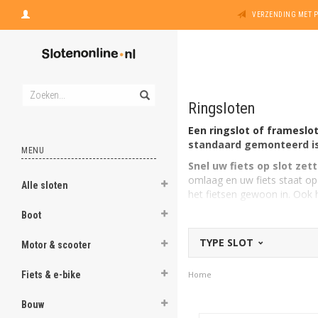
VERZENDING MET 
Ringsloten
Een ringslot of frameslo
standaard gemonteerd is 
MENU
Snel uw fiets op slot ze
omlaag en uw fiets staat op sl
Alle sloten
het fietsen gewoon in. Ook h
Boot
TYPE SLOT
Motor & scooter
Fiets & e-bike
Home
Bouw