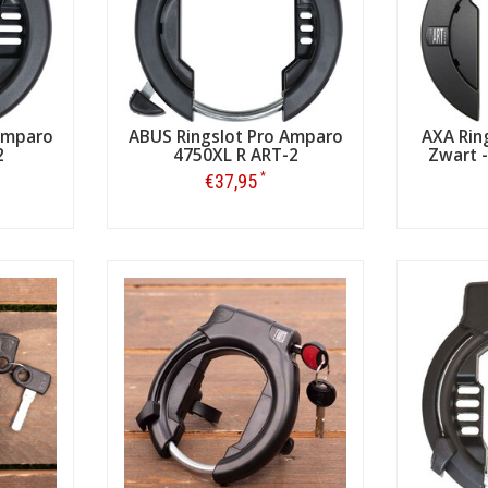
Amparo
ABUS Ringslot Pro Amparo
AXA Rin
2
4750XL R ART-2
Zwart 
*
€37,95
Bestellen
eprepareerd voor het gebruik van een
insteekketting
.
Dit is een
nsteekketting gemakkelijk in uw ringslot klikt, het liefst nadat u de k
dubbel op slot. Er zijn insteeksloten in verschillende maten, zodat u z
ok een
ringslot gecombineerd met kettingslot
zoals bijvoorbeel
tweewieler.