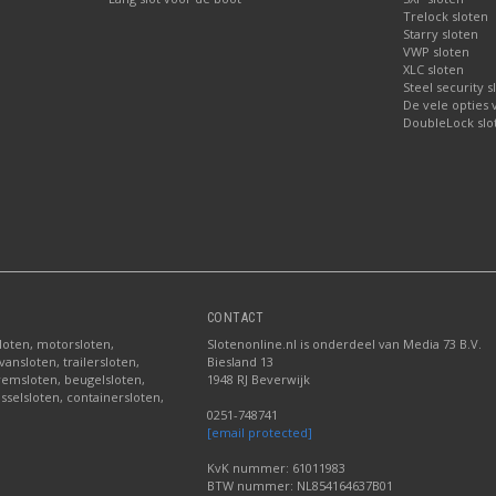
Trelock sloten
Starry sloten
VWP sloten
XLC sloten
Steel security s
De vele opties
DoubleLock slo
CONTACT
sloten, motorsloten,
Slotenonline.nl is onderdeel van Media 73 B.V.
ansloten, trailersloten,
Biesland 13
fremsloten, beugelsloten,
1948 RJ Beverwijk
sselsloten, containersloten,
0251-748741
[email protected]
KvK nummer: 61011983
BTW nummer: NL854164637B01