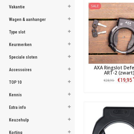
SALE
Vakantie
Wagen & aanhanger
Type slot
Keurmerken
Speciale sloten
De montage van een rings
AXA Ringslot Def
Accessoires
met schroefdraad in uw frame
ART-2 (zwart
extra eenvoudig monteren? 
€19,95
€28,95
TOP 10
Gebruikt u alléén het rin
Een dief kan uw fiets optill
Bestellen
Kennis
aanvullend een tweede fiets
bijvoorbeeld een boom, hek, 
Extra info
Keuzehulp
Korting