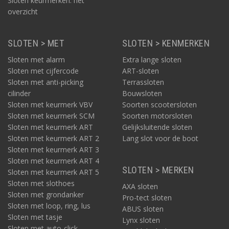
Sloten keurmerken: het
overzicht
SLOTEN > MET
SLOTEN > KENMERKEN
Sloten met alarm
Extra lange sloten
Sloten met cijfercode
ART-sloten
Sloten met anti-picking
Terrassloten
cilinder
Bouwsloten
Sloten met keurmerk VBV
Soorten scootersloten
Sloten met keurmerk SCM
Soorten motorsloten
Sloten met keurmerk ART
Gelijksluitende sloten
Sloten met keurmerk ART 2
Lang slot voor de boot
Sloten met keurmerk ART 3
Sloten met keurmerk ART 4
SLOTEN > MERKEN
Sloten met keurmerk ART 5
Sloten met slothoes
AXA sloten
Sloten met grondanker
Pro-tect sloten
Sloten met loop, ring, lus
ABUS sloten
Sloten met tasje
Lynx sloten
Sloten met auto-click