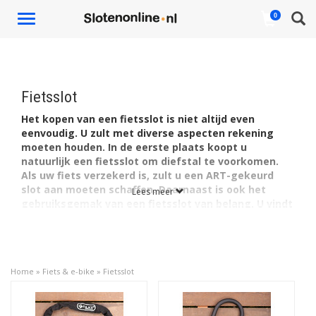
Toggle
0
navigation
Fietsslot
Het kopen van een fietsslot is niet altijd even
eenvoudig. U zult met diverse aspecten rekening
moeten houden. In de eerste plaats koopt u
natuurlijk een fietsslot om diefstal te voorkomen.
Als uw fiets verzekerd is, zult u een ART-gekeurd
slot aan moeten schaffen. Daarnaast is ook het
Lees meer
gebruiksgemak van een fietsslot van belang. U vindt
al onze fietssloten met daarbij uitgebreide
informatie op deze pagina handig bij elkaar.
Voor uw fietsverzekering wordt doorgaans minimaal
een
ART 2
goedgekeurd slot gevraagd, maar u kunt er
Home
»
Fiets & e-bike
»
Fietsslot
natuurlijk zelf voor kiezen een sterker slot aan te schaffen.
Soms is een
ART 3
of zelfs
ART 4
slot ook prima te
gebruiken (bijvoorbeeld bij een e-bike). Hou er dan wel