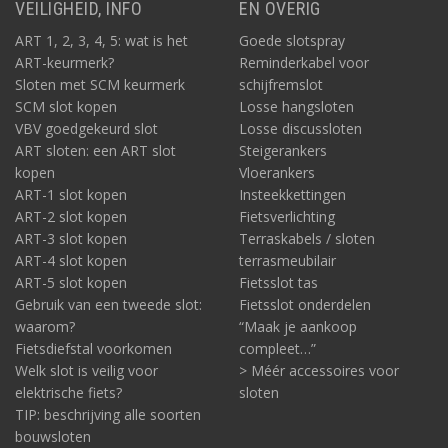
VEILIGHEID, INFO
EN OVERIG
ART 1, 2, 3, 4, 5: wat is het
Goede slotspray
ART-keurmerk?
Reminderkabel voor
Sloten met SCM keurmerk
schijfremslot
SCM slot kopen
Losse hangsloten
VBV goedgekeurd slot
Losse discussloten
ART sloten: een ART slot
Steigerankers
kopen
Vloerankers
ART-1 slot kopen
Insteekkettingen
ART-2 slot kopen
Fietsverlichting
ART-3 slot kopen
Terraskabels / sloten
ART-4 slot kopen
terrasmeubilair
ART-5 slot kopen
Fietsslot tas
Gebruik van een tweede slot:
Fietsslot onderdelen
waarom?
“Maak je aankoop
Fietsdiefstal voorkomen
compleet…”
Welk slot is veilig voor
> Méér accessoires voor
elektrische fiets?
sloten
TIP: beschrijving alle soorten
bouwsloten