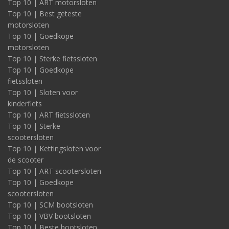
Top 10 | ART motorsloten
Top 10 | Best geteste
motorsloten
Top 10 | Goedkope
motorsloten
Top 10 | Sterke fietssloten
Top 10 | Goedkope
fietssloten
Top 10 | Sloten voor
kinderfiets
Top 10 | ART fietssloten
Top 10 | Sterke
scootersloten
Top 10 | Kettingsloten voor
de scooter
Top 10 | ART scootersloten
Top 10 | Goedkope
scootersloten
Top 10 | SCM bootsloten
Top 10 | VBV bootsloten
Top 10 | Beste bootsloten