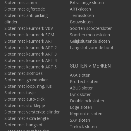
Sloten met alarm
Extra lange sloten
Sloten met cijfercode
ART-sloten
Sloten met anti-picking
Terrassloten
cilinder
Bouwsloten
Sloten met keurmerk VBV
Soorten scootersloten
Sloten met keurmerk SCM
Soorten motorsloten
Sloten met keurmerk ART
Gelijksluitende sloten
Sloten met keurmerk ART 2
Lang slot voor de boot
Sloten met keurmerk ART 3
Sloten met keurmerk ART 4
SLOTEN > MERKEN
Sloten met keurmerk ART 5
Sloten met slothoes
AXA sloten
Sloten met grondanker
Pro-tect sloten
Sloten met loop, ring, lus
ABUS sloten
Sloten met tasje
Lynx sloten
Sloten met auto-click
Doublelock sloten
Sloten met stofklepje
Edge sloten
Sloten met versterkte cilinder
Kryptonite sloten
Sloten met extra lengte
SXP sloten
Sloten met hangslot
Trelock sloten