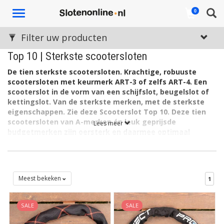
Toggle
0
navigation
Filter uw producten
Top 10 | Sterkste scootersloten
De tien sterkste scootersloten. Krachtige, robuuste
scootersloten met keurmerk ART-3 of zelfs ART-4. Een
scooterslot in de vorm van een schijfslot, beugelslot of
kettingslot. Van de sterkste merken, met de sterkste
eigenschappen. Zie deze Scooterslot Top 10.
Deze tien
scootersloten van A-merken én leuk geprijsde
Lees meer
budgetmerken zijn oersterk en daarmee optimaal
gefabriceerd voor diefstalbeveiliging. Een kettingslot of
beugelslot met versterkte cilinder, geharde schakels of
gehard stalen beugelpen. Met schakels of beugel met
een stevige diameter. Of een schijfremslot met de
Meest bekeken
1
sterkste stalen en andere braak- en kraakbestendige
eigenschappen. Dieven zijn er niet blij mee - u als
bezitter van een scooter of brommer natuurlijk wél!
SALE
SALE