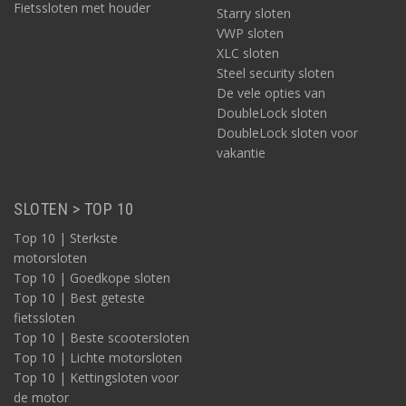
Fietssloten met houder
Starry sloten
VWP sloten
XLC sloten
Steel security sloten
De vele opties van
DoubleLock sloten
DoubleLock sloten voor
vakantie
SLOTEN > TOP 10
Top 10 | Sterkste
motorsloten
Top 10 | Goedkope sloten
Top 10 | Best geteste
fietssloten
Top 10 | Beste scootersloten
Top 10 | Lichte motorsloten
Top 10 | Kettingsloten voor
de motor