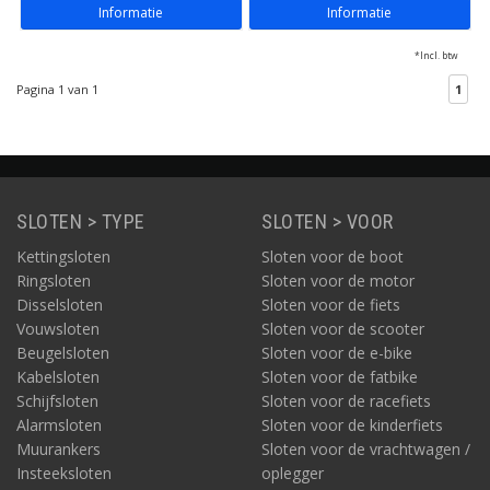
Informatie
Informatie
*Incl. btw
Pagina 1 van 1
1
SLOTEN > TYPE
SLOTEN > VOOR
Kettingsloten
Sloten voor de boot
Ringsloten
Sloten voor de motor
Disselsloten
Sloten voor de fiets
Vouwsloten
Sloten voor de scooter
Beugelsloten
Sloten voor de e-bike
Kabelsloten
Sloten voor de fatbike
Schijfsloten
Sloten voor de racefiets
Alarmsloten
Sloten voor de kinderfiets
Muurankers
Sloten voor de vrachtwagen /
Insteeksloten
oplegger