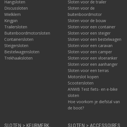
Hangsloten
Sloten voor de trailer
Discussloten
Sloten voor de
Wielklem
buitenboordmotor
Kingpin
Sloten voor de bouw
Trailersloten
Sloten voor een container
Buitenboordmotorsloten
Sloten voor een steiger
Containersloten
Sloten voor een bestelwagen
Steigersloten
Sloten voor een caravan
Bestelwagensloten
Sloten voor een camper
Trekhaaksloten
Sloten voor een vloeranker
Sloten voor een aanhanger
Sloten voor een terras
Motorslot kopen
Scootersloten
ANWB Test fiets- en e-bike
sloten
Hoe voorkom je diefstal van
de boot?
SLOTEN > KEURMERK,
SLOTEN > ACCESSOIRES