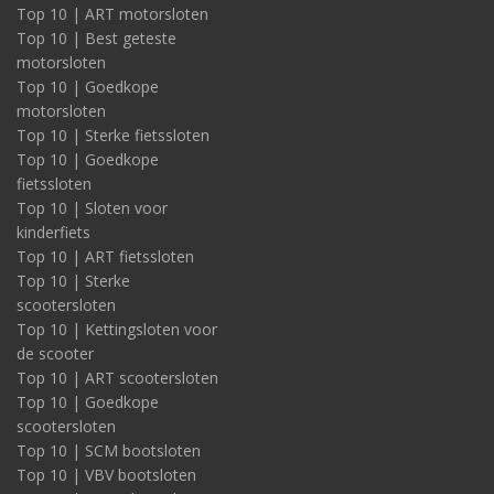
Top 10 | ART motorsloten
Top 10 | Best geteste
motorsloten
Top 10 | Goedkope
motorsloten
Top 10 | Sterke fietssloten
Top 10 | Goedkope
fietssloten
Top 10 | Sloten voor
kinderfiets
Top 10 | ART fietssloten
Top 10 | Sterke
scootersloten
Top 10 | Kettingsloten voor
de scooter
Top 10 | ART scootersloten
Top 10 | Goedkope
scootersloten
Top 10 | SCM bootsloten
Top 10 | VBV bootsloten