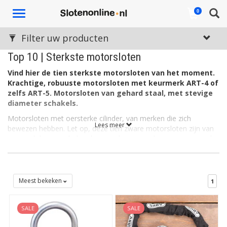
Toggle
0
navigation
Filter uw producten
Top 10 | Sterkste motorsloten
Vind hier de tien sterkste motorsloten van het moment.
Krachtige, robuuste motorsloten met keurmerk ART-4 of
zelfs ART-5. Motorsloten van gehard staal, met stevige
diameter schakels.
Motorsloten met oersterke cilinder, van merken die zich
Lees meer
bewezen hebben. Let op, deze tien zware motorsloten zijn van
grote, al decennia bekende A-merken, maar kunnen evengoed
van bewezen betrouwbare budgetmerken zijn. U vindt in deze
TOP 10 van Slotenonline.nl motorsloten van merken als
Pro-
tect
,
GAD
,
ABUS
en
SXP
. Het gaat voornamelijk om
kettingsloten
, maar ook om
beugelsloten
.
Meest bekeken
1
SALE
SALE