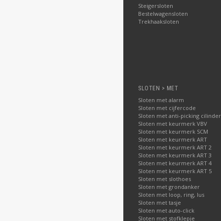
Steigersloten
Bestelwagensloten
Trekhaaksloten
SLOTEN > MET
Sloten met alarm
Sloten met cijfercode
Sloten met anti-picking cilinder
Sloten met keurmerk VBV
Sloten met keurmerk SCM
Sloten met keurmerk ART
Sloten met keurmerk ART 2
Sloten met keurmerk ART 3
Sloten met keurmerk ART 4
Sloten met keurmerk ART 5
Sloten met slothoes
Sloten met grondanker
Sloten met loop, ring, lus
Sloten met tasje
Sloten met auto-click
Sloten met stofklepje