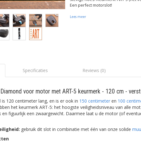
Een perfect motorslot!
Lees meer
Specificaties
Reviews (0)
t Diamond voor motor met ART-5 keurmerk - 120 cm - verste
s 120 centimeter lang, en is er ook in
150 centimeter
en
100 centim
ebben het keurmerk ART-5: het hoogste veiligheidsniveau van alle mot
ijk en figuurlijk een zwaargewicht. Daarmee laat u de motor (of eventu
iligheid:
gebruik dit slot in combinatie met één van onze solide
muu
tten