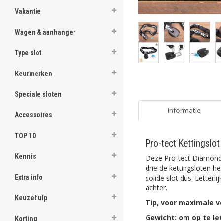
Vakantie
Wagen & aanhanger
Type slot
Keurmerken
Speciale sloten
Informatie
Accessoires
TOP 10
Pro-tect Kettingslo
Kennis
Deze Pro-tect Diamond i
drie de kettingsloten h
solide slot dus. Letterl
Extra info
achter.
Keuzehulp
Tip, voor maximale ve
Gewicht: om op te le
Korting