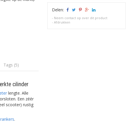
Delen:
-
Neem contact op over dit product
-
Afdrukken
Tags (5)
rkte cilinder
eter
lengte. Alle
orsloten. Een zéér
eel scooter) rustig
rankers
.