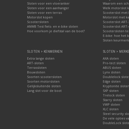
Sloten voor een vloeranker
Waarom een schij
Sloten voor een aanhanger
Welk motorslot 
Sloten voor een terras
Scooterslot met
Motorslot kopen
Motorslot met k
Scootersloten
Scooterslot ART-
ANWB Test fiets- en e-bike sloten
Scooterslot ART-
Hoe voorkom je diefstal van de boot?
Scootersloten te
E-bike: hoe het b
Sloten keurmerke
SLOTEN > KENMERKEN
SLOTEN > MERK
Extra lange sloten
AXA sloten
ART-sloten
Pro-tect sloten
Terrassloten
ABUS sloten
Bouwsloten
Lynx sloten
Soorten scootersloten
Doublelock slote
Soorten motorsloten
Edge sloten
Gelijksluitende sloten
Kryptonite slote
Lang slot voor de boot
SXP sloten
Trelock sloten
Starry sloten
VWP sloten
XLC sloten
Steel security sl
De vele opties v
DoubleLock slote