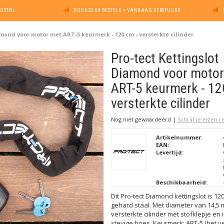
POSTNL
VOOR 22:00 BESTELD = VANDAAG VERSTUURD
amond voor motor met ART-5 keurmerk - 120 cm - versterkte cilinder
Pro-tect Kettingslot
Diamond voor motor
ART-5 keurmerk - 12
versterkte cilinder
Nog niet gewaardeerd
|
Schrijf je eigen 
Artikelnummer:
EAN:
Levertijd:
Beschikbaarheid:
Dit Pro-tect Diamond kettingslot is 12
gehard staal. Met diameter van 14,5 
versterkte cilinder met stofklepje en
stevige hoes. Keurmerk: ART-5 (het ve