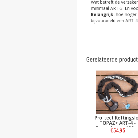
Wat betreft de verzeker
minimaal ART-3. En voo
Belangrijk:
hoe hoger h
bijvoorbeeld een ART-4 
Gerelateerde produc
Pro-tect Kettingslot
TOPAZ+ ART-4 -
slimme loop - 300 cm
€99,95