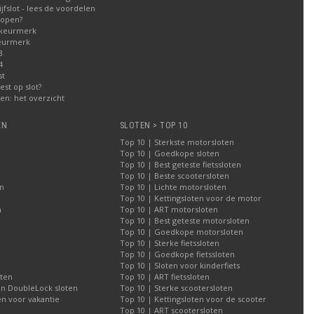
fslot - lees de voordelen
kopen?
 keurmerk
eurmerk
3
4
st
est op slot?
n: het overzicht
EN
SLOTEN > TOP 10
Top 10 | Sterkste motorsloten
Top 10 | Goedkope sloten
Top 10 | Best geteste fietssloten
Top 10 | Beste scootersloten
n
Top 10 | Lichte motorsloten
Top 10 | Kettingsloten voor de motor
n
Top 10 | ART motorsloten
Top 10 | Best geteste motorsloten
Top 10 | Goedkope motorsloten
Top 10 | Sterke fietssloten
Top 10 | Goedkope fietssloten
Top 10 | Sloten voor kinderfiets
oten
Top 10 | ART fietssloten
an DoubleLock sloten
Top 10 | Sterke scootersloten
n voor vakantie
Top 10 | Kettingsloten voor de scooter
Top 10 | ART scootersloten