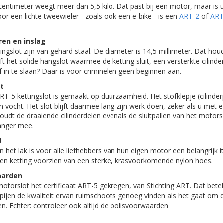
entimeter weegt meer dan 5,5 kilo. Dat past bij een motor, maar is u
oor een lichte tweewieler - zoals ook een e-bike - is een
ART-2
of
ART
en en inslag
tingslot zijn van gehard staal. De diameter is 14,5 millimeter. Dat hou
 het solide hangslot waarmee de ketting sluit, een versterkte cilinder
 in te slaan? Daar is voor criminelen geen beginnen aan.
t
T-5 kettingslot is gemaakt op duurzaamheid. Het stofklepje (cilinder
 vocht. Het slot blijft daarmee lang zijn werk doen, zeker als u met 
houdt de draaiende cilinderdelen evenals de sluitpallen van het motors
langer mee.
!
het lak is voor alle liefhebbers van hun eigen motor een belangrijk
alen ketting voorzien van een sterke, krasvoorkomende nylon hoes.
aarden
otorslot het certificaat ART-5 gekregen, van Stichting ART. Dat bete
ijen de kwaliteit ervan ruimschoots genoeg vinden als het gaat om d
. Echter: controleer ook altijd de polisvoorwaarden