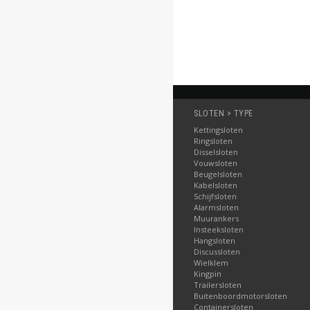
Bestellen
SLOTEN > TYPE
Kettingsloten
Ringsloten
Disselsloten
Vouwsloten
Beugelsloten
Kabelsloten
Schijfsloten
Alarmsloten
Muurankers
Insteeksloten
Hangsloten
Discussloten
Wielklem
Kingpin
Trailersloten
Buitenboordmotorsloten
Containersloten