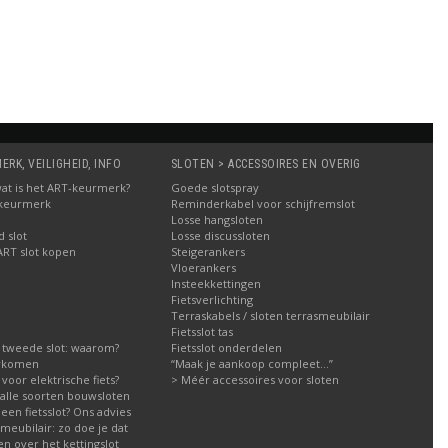
Bestellen
Bestellen
Be
RK, VEILIGHEID, INFO
SLOTEN > ACCESSOIRES EN OVERIG
: wat is het ART-keurmerk?
Goede slotspray
 keurmerk
Reminderkabel voor schijfremslot
Losse hangsloten
 slot
Losse discussloten
ART slot kopen
Steigerankers
Vloerankers
Insteekkettingen
Fietsverlichting
Terraskabels / sloten terrasmeubilair
Fietsslot tas
 tweede slot: waarom?
Fietsslot onderdelen
orkomen
“Maak je aankoop compleet…”
g voor elektrische fiets?
> Méér accessoires voor sloten
g alle soorten bouwsloten
een fietsslot? Ons advies
meubilair: zo doe je dat
n over het kettingslot