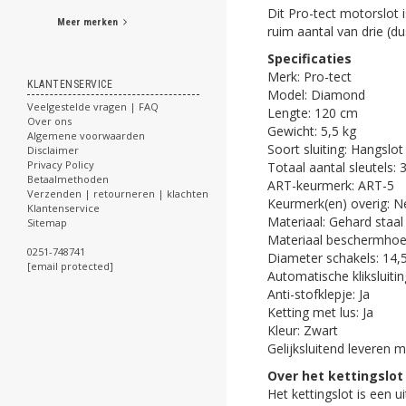
Dit Pro-tect motorslot i
Meer merken
ruim aantal van drie (du
Specificaties
Merk: Pro-tect
KLANTENSERVICE
Model: Diamond
Veelgestelde vragen | FAQ
Lengte: 120 cm
Over ons
Gewicht: 5,5 kg
Algemene voorwaarden
Soort sluiting: Hangslot
Disclaimer
Privacy Policy
Totaal aantal sleutels: 
Betaalmethoden
ART-keurmerk: ART-5
Verzenden | retourneren | klachten
Keurmerk(en) overig: N
Klantenservice
Materiaal: Gehard staal
Sitemap
Materiaal beschermhoe
0251-748741
Diameter schakels: 14
[email protected]
Automatische kliksluiti
Anti-stofklepje: Ja
Ketting met lus: Ja
Kleur: Zwart
Gelijksluitend leveren m
Over het kettingslot
Het kettingslot is een 