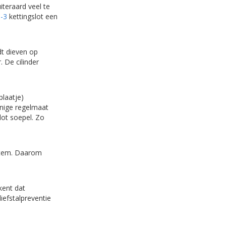
iteraard veel te
-3
kettingslot een
dt dieven op
. De cilinder
plaatje)
enige regelmaat
lot soepel. Zo
 item. Daarom
kent dat
iefstalpreventie