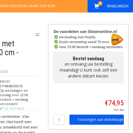
0
WINKELWAGEN
GRATIS VERZENDING VANAF 75,00 EURO
 met
0 cm -
Bestel vandaag
en ontvang uw bestelling
maandag! U kunt ook zelf een
review
andere datum kiezen.
419151
8714868030018
Op werkdagen en
zondag voor 22:00
besteld = vandaag
€74,95
verzonden!
Op voorraad
Incl. btw
0 centimeter. Van
Toevoegen aan winkelwagen
mm. Het heeft een
 is omwikkeld met een
iligste op de markt).