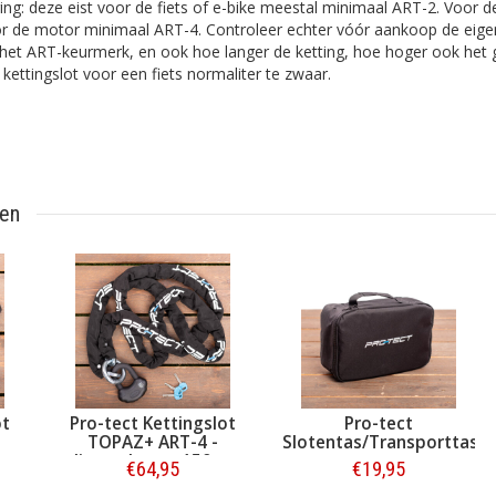
ing: deze eist voor de fiets of e-bike meestal minimaal ART-2. Voor d
r de motor minimaal ART-4. Controleer echter vóór aankoop de eigen
et ART-keurmerk, en ook hoe langer de ketting, hoe hoger ook het g
kettingslot voor een fiets normaliter te zwaar.
ten
Pro-tect Kettingslot
Pro-tect Kettingslot
TOPAZ+ ART-4 -
TOPAZ+ ART-4 -
Slot
slimme loop - 120 cm
slimme loop - 150 cm
€54,95
€64,95