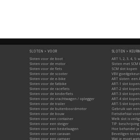
Bestellen
Bestellen
SLOTEN > VOOR
SLOTEN > KEURME
Sloten voor de boot
ART 1, 2, 3, 4, 5
Sloten voor de motor
Sloten met SCM
Sloten voor de fiets
SCM slot kopen
Sloten voor de scooter
VBV goedgekeurd
Sloten voor de e-bike
ART sloten: een 
Sloten voor de fatbike
ART-1 slot kopen
Sloten voor de racefiets
ART-2 slot kopen
Sloten voor de kinderfiets
ART-3 slot kopen
Sloten voor de vrachtwagen / oplegger
ART-4 slot kopen
Sloten voor de trailer
ART-5 slot kopen
Sloten voor de buitenboordmotor
Gebruik van een
Sloten voor de bouw
Fietsdiefstal vo
Sloten voor een container
Welk slot is veili
Sloten voor een steiger
TIP: beschrijvin
Sloten voor een bestelwagen
Hoe behandel je 
Sloten voor een caravan
Beveiligen terras
Sloten voor een camper
Wat je moet wete