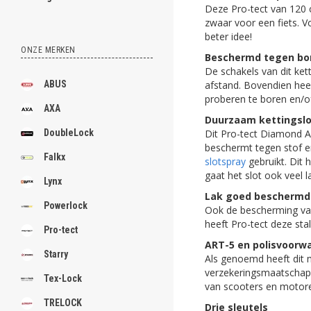
Deze Pro-tect van 120 c
zwaar voor een fiets. V
beter idee!
ONZE MERKEN
Beschermd tegen bor
De schakels van dit ket
afstand. Bovendien heeft
ABUS
proberen te boren en/of
AXA
Duurzaam kettingslo
Dit Pro-tect Diamond AR
DoubleLock
beschermt tegen stof en
Falkx
slotspray
gebruikt. Dit 
gaat het slot ook veel 
Lynx
Lak goed beschermd
Powerlock
Ook de bescherming van 
heeft Pro-tect deze st
Pro-tect
ART-5 en polisvoorw
Starry
Als genoemd heeft dit m
verzekeringsmaatschapp
Tex-Lock
van scooters en motoren
TRELOCK
Drie sleutels