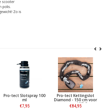
e scooter
 polis.
ewicht! Zo is
Pro-tect
Pro-tect Slotspray 100
Pro-tect
entas/Transporttas
ml
Diamond -
moto
€19,95
€7,95
€