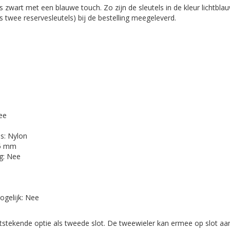
s zwart met een blauwe touch. Zo zijn de sleutels in de kleur lichtblau
s twee reservesleutels) bij de bestelling meegeleverd.
3
ee
s: Nylon
,5 mm
ng: Nee
ogelijk: Nee
uitstekende optie als tweede slot. De tweewieler kan ermee op slot aa