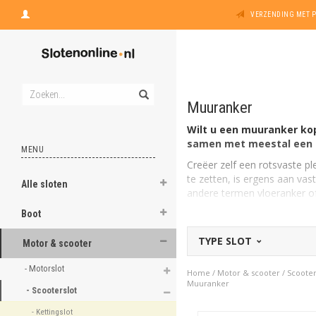
VERZENDING MET 
Muuranker
Wilt u een muuranker kop
samen met meestal een k
MENU
Creëer zelf een rotsvaste p
te zetten, is ergens aan vas
Alle sloten
andere termen vloeranker of
Muuranker voor de scoot
Boot
U verschaft zich met een m
TYPE SLOT
gezekerd. De
grondanker
Motor & scooter
ART-keurmerk
(tot aan AR
- Motorslot 
Home
/
Motor & scooter
/
Scooter
Hoe werkt een muuranke
Muuranker
- Scooterslot 
De muuranker bevestigen, g
vier gaten af en boor deze u
- Kettingslot 