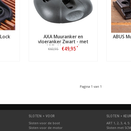
 Lock
AXA Muuranker en
ABUS Mu
vloeranker Zwart - met
ART-4 keurmerk
*
€49,95
€60,95
Bestellen
Pagina 1 van 1
SLOTEN > VOOR
SLOTEN > KEUR
Sloten voor de boot
ART 1, 2, 3, 4, 
Sloten voor de motor
Sloten met SC