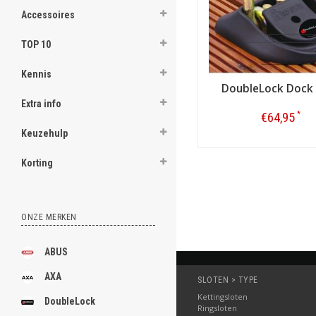
Accessoires
TOP 10
Kennis
DoubleLock Dock
Extra info
*
€64,95
Keuzehulp
Bestellen
Korting
ONZE MERKEN
ABUS
AXA
SLOTEN > TYPE
Kettingsloten
DoubleLock
Ringsloten