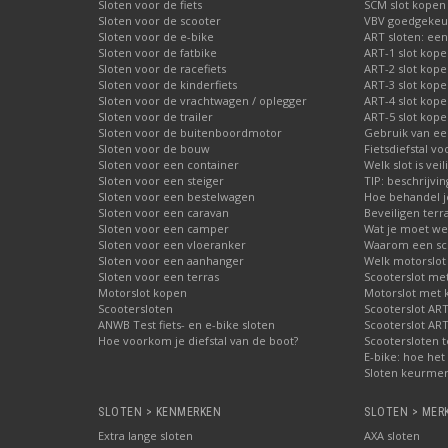
Sloten voor de fiets
SCM slot kopen
Sloten voor de scooter
VBV goedgekeur
Sloten voor de e-bike
ART sloten: een
Sloten voor de fatbike
ART-1 slot kop
Sloten voor de racefiets
ART-2 slot kop
Sloten voor de kinderfiets
ART-3 slot kop
Sloten voor de vrachtwagen / oplegger
ART-4 slot kop
Sloten voor de trailer
ART-5 slot kop
Sloten voor de buitenboordmotor
Gebruik van ee
Sloten voor de bouw
Fietsdiefstal 
Sloten voor een container
Welk slot is veil
Sloten voor een steiger
TIP: beschrijvi
Sloten voor een bestelwagen
Hoe behandel je
Sloten voor een caravan
Beveiligen terr
Sloten voor een camper
Wat je moet wet
Sloten voor een vloeranker
Waarom een schi
Sloten voor een aanhanger
Welk motorslot
Sloten voor een terras
Scooterslot me
Motorslot kopen
Motorslot met
Scootersloten
Scooterslot ART
ANWB Test fiets- en e-bike sloten
Scooterslot ART
Hoe voorkom je diefstal van de boot?
Scootersloten t
E-bike: hoe het 
Sloten keurmer
SLOTEN > KENMERKEN
SLOTEN > MER
Extra lange sloten
AXA sloten