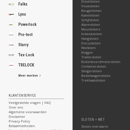
Disselsloten
Falkx
Vouwsloten
Beugelsloten
Lynx
Kabelsloten
Schijfsloten
Powerlock
Alarmsloten
Muurankers
Insteeksloten
Pro-tect
Hangsloten
Discussloten
Starry
Wielklem
Kingpin
Tex-Lock
Trailersloten
Buitenboordmotorsloten
TRELOCK
Containersloten
Steigersloten
Bestelwagensloten
Meer merken
Trekhaaksloten
KLANTENSERVICE
Veelgestelde vragen | FAQ
Over ons
Algemene voorwaarden
Disclaimer
SLOTEN > MET
Privacy Policy
Betaalmethoden
Sloten met alarm