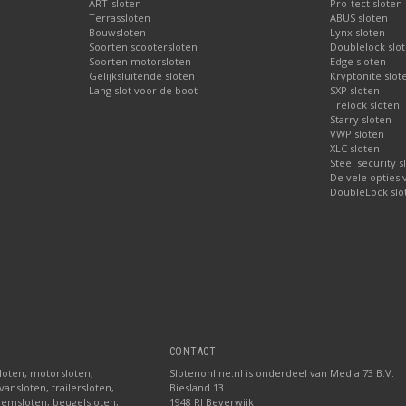
ART-sloten
Pro-tect sloten
Terrassloten
ABUS sloten
Bouwsloten
Lynx sloten
Soorten scootersloten
Doublelock slo
Soorten motorsloten
Edge sloten
Gelijksluitende sloten
Kryptonite slot
Lang slot voor de boot
SXP sloten
Trelock sloten
Starry sloten
VWP sloten
XLC sloten
Steel security s
De vele opties
DoubleLock slo
CONTACT
sloten, motorsloten,
Slotenonline.nl is onderdeel van Media 73 B.V.
ansloten, trailersloten,
Biesland 13
fremsloten, beugelsloten,
1948 RJ Beverwijk