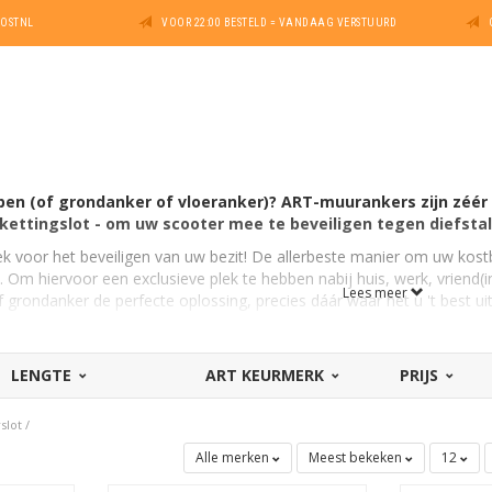
POSTNL
VOOR 22:00 BESTELD = VANDAAG VERSTUURD
en (of grondanker of vloeranker)? ART-muurankers zijn zéér 
ettingslot - om uw scooter mee te beveiligen tegen diefstal
lek voor het beveiligen van uw bezit! De allerbeste manier om uw ko
t. Om hiervoor een exclusieve plek te hebben nabij huis, werk, vriend(i
Lees meer
 grondanker de perfecte oplossing, precies dáár waar het u 't best u
er
uuranker een onwrikbaar object met ring, waardoorheen meestal het
LENGTE
ART KEURMERK
PRIJS
/
muuranker
/
vloeranker
is van gehard staal, beveiligd tegen demo
T-4).
slot
/
r? Hoe is een muuranker te monteren?
aat als volgt. Houd het anker op de gewenste plek van montage, dus
Alle merken
Meest bekeken
12
it met een dikke boor (meestal 16 millimeter, maar lees altijd de produ