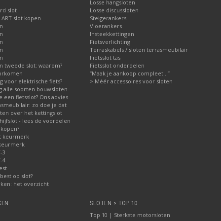
Losse hangsloten
d slot
Losse discussloten
 ART slot kopen
Steigerankers
en
Vloerankers
en
Insteekkettingen
en
Fietsverlichting
en
Terraskabels / sloten terrasmeubilair
en
Fietsslot tas
n tweede slot: waarom?
Fietsslot onderdelen
voorkomen
“Maak je aankoop compleet…”
ig voor elektrische fiets?
> Méér accessoires voor sloten
ng alle soorten bouwsloten
 een fietsslot? Ons advies
asmeubilair: zo doe je dat
en over het kettingslot
jfslot - lees de voordelen
 kopen?
t keurmerk
 keurmerk
-3
-4
est
best op slot?
ken: het overzicht
KEN
SLOTEN > TOP 10
Top 10 | Sterkste motorsloten