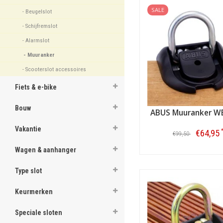
Bevestig de bouten, sla de ko
SALE
- Beugelslot 
Voor binnen en buiten, e
- Schijfremslot 
Een muuranker kan behalve b
'slot' - check dit wel even 
- Alarmslot 
bijvoorbeeld een eroverheen
- Muuranker 
Met de
combinatie van ke
- Scooterslot accessoires 
motor
, fiets, zelfs
carav
Fiets & e-bike
Een muuranker of vloeran
Bouw
ABUS Muuranker W
vóór 22.00 uur
en uw gloed
Vakantie
€64,95
€99,50
Wagen & aanhanger
Bestellen
Type slot
Keurmerken
Speciale sloten