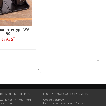
urankertype WA-
50
*
€29,95
Bestellen
*Incl. btw
1
MERK, VEILIGHEID, INFO
SLOTEN > ACCESSOIRES EN OVERIG
5: wat is het ART-keurmerk?
Goede slotspray
M keurmerk
Reminderkabel voor schijfremslot