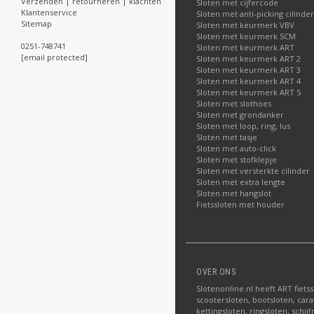
Verzenden | retourneren | klachten
Sloten met cijfercode
Klantenservice
Sloten met anti-picking cilinder
Sitemap
Sloten met keurmerk VBV
Sloten met keurmerk SCM
0251-748741
Sloten met keurmerk ART
[email protected]
Sloten met keurmerk ART 2
Sloten met keurmerk ART 3
Sloten met keurmerk ART 4
Sloten met keurmerk ART 5
Sloten met slothoes
Sloten met grondanker
Sloten met loop, ring, lus
Sloten met tasje
Sloten met auto-click
Sloten met stofklepje
Sloten met versterkte cilinder
Sloten met extra lengte
Sloten met hangslot
Fietssloten met houder
OVER ONS
Slotenonline.nl heeft ART fiets
scootersloten, bootsloten, carav
kettingsloten, ringsloten, schij