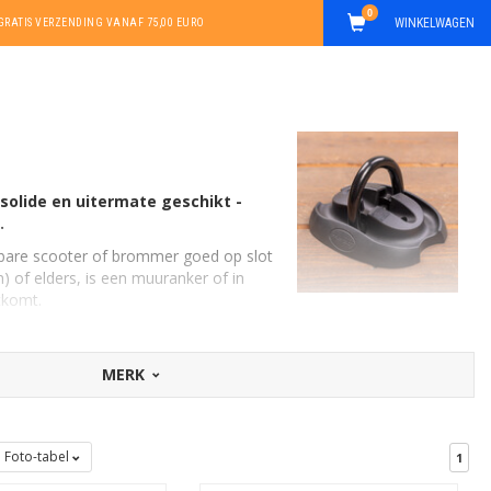
0
WINKELWAGEN
GRATIS VERZENDING VANAF 75,00 EURO
solide en uitermate geschikt -
.
stbare scooter of brommer goed op slot
n) of elders, is een muuranker of in
itkomt.
kettingslot
gaat waarmee de scooter is
MERK
ntage en heeft meestal het veilige
 op de vloer of aan de muur. Teken de
Foto-tabel
1
ctbeschrijving en handleiding!).