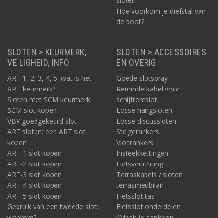
sloten
Hoe voorkom je diefstal van
de boot?
SLOTEN > KEURMERK,
SLOTEN > ACCESSOIRES
VEILIGHEID, INFO
EN OVERIG
ART 1, 2, 3, 4, 5: wat is het
Goede slotspray
ART-keurmerk?
Reminderkabel voor
Sloten met SCM keurmerk
schijfremslot
SCM slot kopen
Losse hangsloten
VBV goedgekeurd slot
Losse discussloten
ART sloten: een ART slot
Steigerankers
kopen
Vloerankers
ART-1 slot kopen
Insteekkettingen
ART-2 slot kopen
Fietsverlichting
ART-3 slot kopen
Terraskabels / sloten
ART-4 slot kopen
terrasmeubilair
ART-5 slot kopen
Fietsslot tas
Gebruik van een tweede slot:
Fietsslot onderdelen
waarom?
“Maak je aankoop