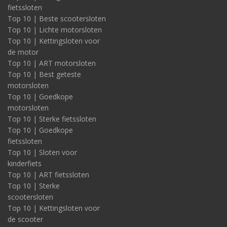
fietssloten
Top 10 | Beste scootersloten
Top 10 | Lichte motorsloten
Top 10 | Kettingsloten voor
de motor
Top 10 | ART motorsloten
Top 10 | Best geteste
motorsloten
Top 10 | Goedkope
motorsloten
Top 10 | Sterke fietssloten
Top 10 | Goedkope
fietssloten
Top 10 | Sloten voor
kinderfiets
Top 10 | ART fietssloten
Top 10 | Sterke
scootersloten
Top 10 | Kettingsloten voor
de scooter