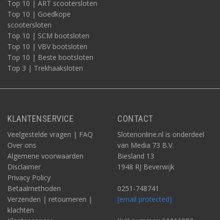
Top 10 | ART scootersloten
Top 10 | Goedkope
scootersloten
Top 10 | SCM bootsloten
Top 10 | VBV bootsloten
Top 10 | Beste bootsloten
Top 3 | Trekhaaksloten
KLANTENSERVICE
CONTACT
Veelgestelde vragen | FAQ
Slotenonline.nl is onderdeel
Over ons
van Media 73 B.V.
Algemene voorwaarden
Biesland 13
Disclaimer
1948 RJ Beverwijk
Privacy Policy
Betaalmethoden
0251-748741
Verzenden | retourneren |
[email protected]
klachten