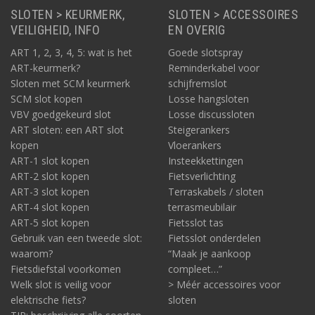
SLOTEN > KEURMERK,
SLOTEN > ACCESSOIRES
VEILIGHEID, INFO
EN OVERIG
ART 1, 2, 3, 4, 5: wat is het
Goede slotspray
ART-keurmerk?
Reminderkabel voor
Sloten met SCM keurmerk
schijfremslot
SCM slot kopen
Losse hangsloten
VBV goedgekeurd slot
Losse discussloten
ART sloten: een ART slot
Steigerankers
kopen
Vloerankers
ART-1 slot kopen
Insteekkettingen
ART-2 slot kopen
Fietsverlichting
ART-3 slot kopen
Terraskabels / sloten
ART-4 slot kopen
terrasmeubilair
ART-5 slot kopen
Fietsslot tas
Gebruik van een tweede slot:
Fietsslot onderdelen
waarom?
“Maak je aankoop
Fietsdiefstal voorkomen
compleet…”
Welk slot is veilig voor
> Méér accessoires voor
elektrische fiets?
sloten