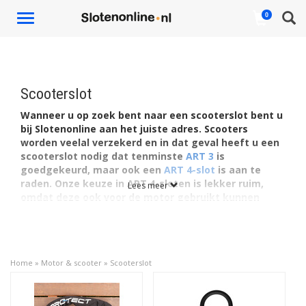
Toggle
0
navigation
Scooterslot
Wanneer u op zoek bent naar een scooterslot bent u
bij Slotenonline aan het juiste adres. Scooters
worden veelal verzekerd en in dat geval heeft u een
scooterslot nodig dat tenminste
ART 3
is
goedgekeurd, maar ook een
ART 4-slot
is aan te
raden. Onze keuze in ART 4-sloten is lekker ruim,
Lees meer
omdat deze ook voor de motor gebruikt kunnen
worden. Er zijn verschillende type sloten die u kunt
kiezen voor de beveiliging van uw scooter. U vindt ze
hieronder.
Als beveiliging voor de scooter zijn
Home
»
Motor & scooter
»
Scooterslot
voornamelijk
kettingsloten
in trek. Het voordeel van een
kettingslot is dat deze op te rollen is en onder de zitting
geplaatst kan worden tijdens het rijden. Een langere ketting