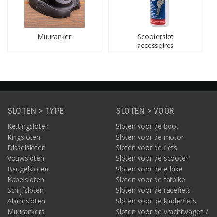
niet afhankelijk van een vast object zoals een lantaarnpaal
om uw scooter aan vast te maken en staat deze toch veilig
verankerd aan de vaste wereld.
Muuranker
Scooterslot
accessoires
SLOTEN > TYPE
SLOTEN > VOOR
Kettingsloten
Sloten voor de boot
Ringsloten
Sloten voor de motor
Disselsloten
Sloten voor de fiets
Vouwsloten
Sloten voor de scooter
Beugelsloten
Sloten voor de e-bike
Kabelsloten
Sloten voor de fatbike
Schijfsloten
Sloten voor de racefiets
Alarmsloten
Sloten voor de kinderfiets
Muurankers
Sloten voor de vrachtwagen /