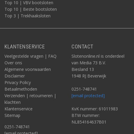
Top 10 | VBV bootsloten
Top 10 | Beste bootsloten
Top 3 | Trekhaaksloten
KLANTENSERVICE
CONTACT
Veelgestelde vragen | FAQ
Slotenonline.nl is onderdeel
Over ons
van Media 73 B.V.
Algemene voorwaarden
Biesland 13
Disclaimer
1948 RJ Beverwijk
Privacy Policy
Betaalmethoden
0251-748741
Verzenden | retourneren |
[email protected]
klachten
Klantenservice
KvK nummer: 61011983
Sitemap
BTW nummer:
NL854164637B01
0251-748741
[email protected]