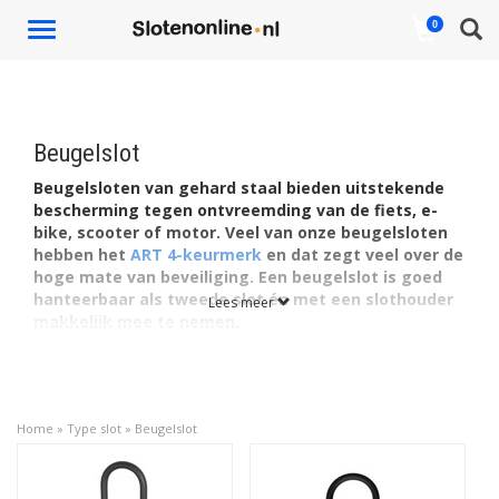
Toggle
0
navigation
Beugelslot
Beugelsloten van gehard staal bieden uitstekende
bescherming tegen ontvreemding van de fiets, e-
bike, scooter of motor. Veel van onze beugelsloten
hebben het
ART 4-keurmerk
en dat zegt veel over de
hoge mate van beveiliging. Een beugelslot is goed
hanteerbaar als tweede slot én met een slothouder
Lees meer
makkelijk mee te nemen.
Maar er zijn nog wel méér voordelen, naast enkele
aandachtspunten voor het optimaal gebruiken ervan. Lees
ze hier.
Home
»
Type slot
»
Beugelslot
Waarom een beugelslot kopen?
Het beugelslot is voor zowel de fiets, e-bike, scooter,