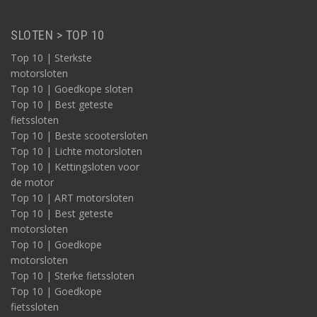
SLOTEN > TOP 10
Top 10 | Sterkste
motorsloten
Top 10 | Goedkope sloten
Top 10 | Best geteste
fietssloten
Top 10 | Beste scootersloten
Top 10 | Lichte motorsloten
Top 10 | Kettingsloten voor
de motor
Top 10 | ART motorsloten
Top 10 | Best geteste
motorsloten
Top 10 | Goedkope
motorsloten
Top 10 | Sterke fietssloten
Top 10 | Goedkope
fietssloten