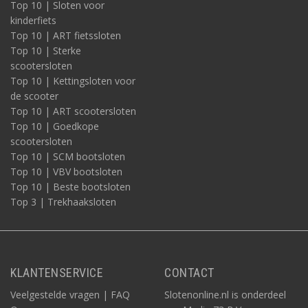
Top 10 | Sloten voor
kinderfiets
Top 10 | ART fietssloten
Top 10 | Sterke
scootersloten
Top 10 | Kettingsloten voor
de scooter
Top 10 | ART scootersloten
Top 10 | Goedkope
scootersloten
Top 10 | SCM bootsloten
Top 10 | VBV bootsloten
Top 10 | Beste bootsloten
Top 3 | Trekhaaksloten
KLANTENSERVICE
CONTACT
Veelgestelde vragen | FAQ
Slotenonline.nl is onderdeel