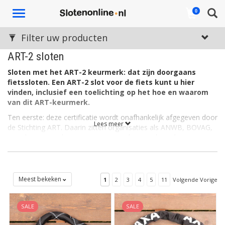
Toggle
0
navigation
Filter uw producten
ART-2 sloten
Sloten met het ART-2 keurmerk: dat zijn doorgaans
fietssloten. Een ART-2 slot voor de fiets kunt u hier
vinden, inclusief een toelichting op het hoe en waarom
van dit ART-keurmerk.
Ten eerste: deze certificatie wordt onafhankelijk afgegeven door
Lees meer
de Stichting ART. Daarin zitten organisaties als ANWB, BOVAG,
verzekeraars, politie en SKG-IKOB. U kunt er dus zeker van zijn
dat het slot ook echt deugt conform de specificaties die horen
bij ART-2. Deze eigenschappen bieden zekerheid over de mate
van diefstalbeveiliging. In het geval van twee ART-sterren zoals
gezegd in relatie tot de fiets.
Meest bekeken
1
2
3
4
5
11
Volgende Vorige
Welke ART-sloten zijn er nog meer?
SKG-IKOB verzorgt de bijbehorende testen in het laboratorium.
SALE
SALE
Naast ART-2 sloten zijn er ook enkele ART-1 sloten (geschikt als
tweede fietsslot naast een ART-2 slot), maar vooral
ART-3