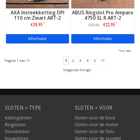
AXA Insteekketting DPI
ABUS Ringslot Pro Amparo
110 cm Zwart ART-2
4750 SL R ART-2
*
*
€39,95
€22,95
€31,95
Informatie
Informatie
*Incl. btw
Pagina 1 van 11
1
2
3
4
5
11
Volgende Vorige
SLOTEN > TYPE
SLOTEN > VOOR
Kettingsloten
Sloten voor de boot
Ringsloten
Sloten voor de motor
Disselsloten
Sloten voor de fiets
Vouwsloten
Sloten voor de scooter