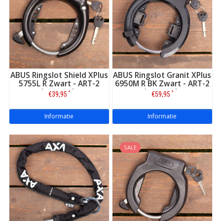
ABUS Ringslot Shield XPlus
ABUS Ringslot Granit XPlus
5755L R Zwart - ART-2
6950M R BK Zwart - ART-2
keurmerk
keurmerk
*
*
€39,95
€59,95
Informatie
Informatie
SALE