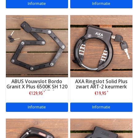
Informatie
Informatie
ABUS Vouwslot Bordo
AXA Ringslot Solid Plus
Granit X Plus 6500K SH 120
zwart ART-2 keurmerk
cm zwart ART-2
*
*
€129,95
€19,95
Informatie
Informatie