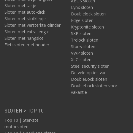
ABUS sloten
Sloten met tasje
Lynx sloten
Sloten met auto-click
Doublelock sloten
Sloten met stofklepje
Edge sloten
Sloten met versterkte cilinder
Kryptonite sloten
Sloten met extra lengte
SXP sloten
Sloten met hangslot
Trelock sloten
Fietssloten met houder
Starry sloten
VWP sloten
XLC sloten
Steel security sloten
De vele opties van
DoubleLock sloten
DoubleLock sloten voor
vakantie
SLOTEN > TOP 10
Top 10 | Sterkste
motorsloten