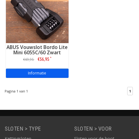
Bescherm ook uzelf en uw spullen
Natuurlijk is het belangrijk dat uw fiets en fietsslot goed
beschermd zijn tegen slechter weer, maar ook uzelf en uw
spullen verdienen optimale bescherming. Als de zomer eenmaal
voorbij is, worden de dagen al gauw korter. In het donker bent u
minder goed zichtbaar voor andere weggebruikers en dus
kwetsbaarder in het verkeer. Een (extra) setje
ledverlichting
ABUS Vouwslot Bordo Lite
komt dus altijd van pas. In onze andere webshop
Mini 6055C/60 Zwart
Fietsparadijs.com
vindt u daarnaast
afdekhoezen
voor over
*
€56,95
€69,95
uw
fietskrat
of
fietsmand
en een groot aantal
fietstassen
gemaakt van
waterdicht materiaal
. Wilt u ook graag uw zadel
Informatie
droog en schoon houden? Bekijk dan eens ook eens onze
collectie
zadeldekjes
.
Pagina 1 van 1
1
SLOTEN > TYPE
SLOTEN > VOOR
Kettingsloten
Sloten voor de boot