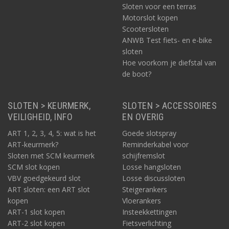
Sloten voor een terras
Motorslot kopen
Scootersloten
ANWB Test fiets- en e-bike
sloten
Hoe voorkom je diefstal van
de boot?
SLOTEN > KEURMERK,
SLOTEN > ACCESSOIRES
VEILIGHEID, INFO
EN OVERIG
ART 1, 2, 3, 4, 5: wat is het
Goede slotspray
ART-keurmerk?
Reminderkabel voor
Sloten met SCM keurmerk
schijfremslot
SCM slot kopen
Losse hangsloten
VBV goedgekeurd slot
Losse discussloten
ART sloten: een ART slot
Steigerankers
kopen
Vloerankers
ART-1 slot kopen
Insteekkettingen
ART-2 slot kopen
Fietsverlichting