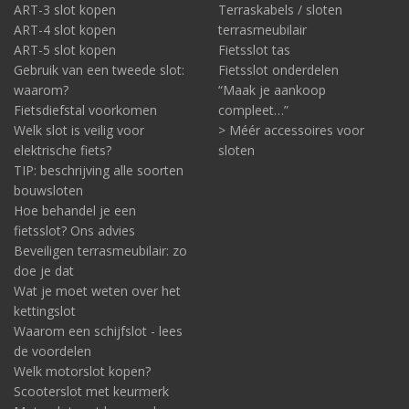
ART-3 slot kopen
Terraskabels / sloten
ART-4 slot kopen
terrasmeubilair
ART-5 slot kopen
Fietsslot tas
Gebruik van een tweede slot:
Fietsslot onderdelen
waarom?
“Maak je aankoop
Fietsdiefstal voorkomen
compleet…”
Welk slot is veilig voor
> Méér accessoires voor
elektrische fiets?
sloten
TIP: beschrijving alle soorten
bouwsloten
Hoe behandel je een
fietsslot? Ons advies
Beveiligen terrasmeubilair: zo
doe je dat
Wat je moet weten over het
kettingslot
Waarom een schijfslot - lees
de voordelen
Welk motorslot kopen?
Scooterslot met keurmerk