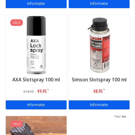
Informatie
Informatie
SALE
AXA Slotspray 100 ml
Simson Slotspray 100 ml
*
*
€9,95
€8,95
€14,95
Informatie
Informatie
*Incl. btw
SALE