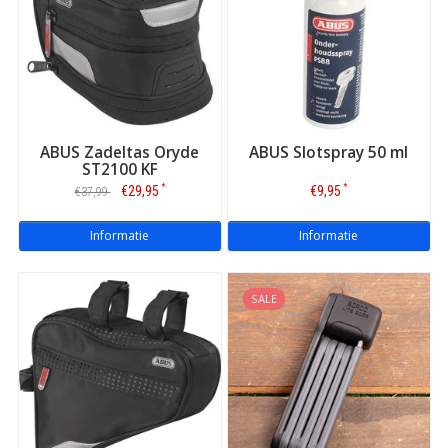
van het slot tegen roest en andere boosdoeners zoals
stof, vuil, zand en modder.
Denk er trouwens ook aan om
uw fietssleutel vuilvrij en droog te houden. Even goed afvegen is
vaak al voldoende.
ABUS Zadeltas Oryde
ABUS Slotspray 50 ml
ST2100 KF
*
*
€29,95
€9,95
€37,99
Informatie
Informatie
SALE
Kies voor een kwalitatief goed slot:
elk slot dat zich in de
buitenlucht bevindt, en dat is in principe bij elk exemplaar het
geval, staat bloot aan allerlei wisselende weersomstandigheden.
Ook de kwalitatief hoogwaardige sloten zijn dus vatbaar voor