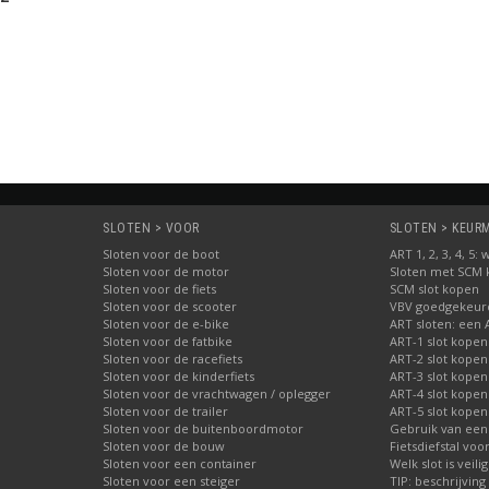
SLOTEN > VOOR
SLOTEN > KEURME
Sloten voor de boot
ART 1, 2, 3, 4, 5
Sloten voor de motor
Sloten met SCM
Sloten voor de fiets
SCM slot kopen
Sloten voor de scooter
VBV goedgekeurd
Sloten voor de e-bike
ART sloten: een 
Sloten voor de fatbike
ART-1 slot kopen
Sloten voor de racefiets
ART-2 slot kopen
Sloten voor de kinderfiets
ART-3 slot kopen
Sloten voor de vrachtwagen / oplegger
ART-4 slot kopen
Sloten voor de trailer
ART-5 slot kopen
Sloten voor de buitenboordmotor
Gebruik van een
Sloten voor de bouw
Fietsdiefstal vo
Sloten voor een container
Welk slot is veili
Sloten voor een steiger
TIP: beschrijvin