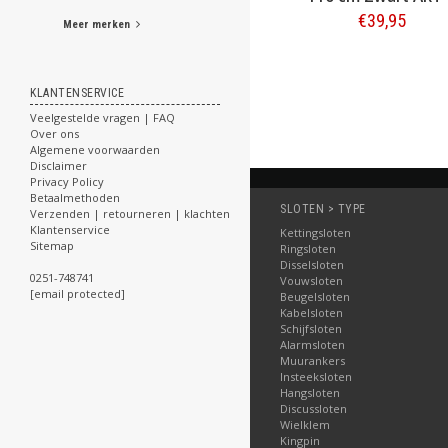
€39,95
Meer merken
Bestellen
KLANTENSERVICE
Veelgestelde vragen | FAQ
Over ons
Algemene voorwaarden
Disclaimer
Privacy Policy
Betaalmethoden
SLOTEN > TYPE
Verzenden | retourneren | klachten
Klantenservice
Kettingsloten
Sitemap
Ringsloten
Disselsloten
0251-748741
Vouwsloten
[email protected]
Beugelsloten
Kabelsloten
Schijfsloten
Alarmsloten
Muurankers
Insteeksloten
Hangsloten
Discussloten
Wielklem
Kingpin