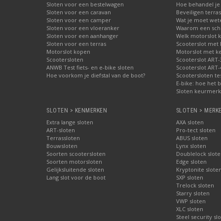
Sloten voor een bestelwagen
Hoe behandel je 
Sloten voor een caravan
Beveiligen terras
Sloten voor een camper
Wat je moet wete
Sloten voor een vloeranker
Waarom een schij
Sloten voor een aanhanger
Welk motorslot 
Sloten voor een terras
Scooterslot met
Motorslot kopen
Motorslot met k
Scootersloten
Scooterslot ART-
ANWB Test fiets- en e-bike sloten
Scooterslot ART-
Hoe voorkom je diefstal van de boot?
Scootersloten te
E-bike: hoe het b
Sloten keurmerke
SLOTEN > KENMERKEN
SLOTEN > MERK
Extra lange sloten
AXA sloten
ART-sloten
Pro-tect sloten
Terrassloten
ABUS sloten
Bouwsloten
Lynx sloten
Soorten scootersloten
Doublelock slote
Soorten motorsloten
Edge sloten
Gelijksluitende sloten
Kryptonite slote
Lang slot voor de boot
SXP sloten
Trelock sloten
Starry sloten
VWP sloten
XLC sloten
Steel security sl