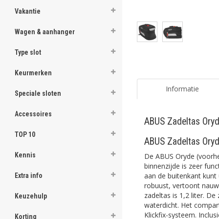
Vakantie
Wagen & aanhanger
Type slot
Keurmerken
Informatie
Speciale sloten
Accessoires
ABUS Zadeltas Ory
TOP 10
ABUS Zadeltas Ory
Kennis
De ABUS Oryde (voorhee
binnenzijde is zeer f
aan de buitenkant kunt 
Extra info
robuust, vertoont nauwe
zadeltas is 1,2 liter. D
Keuzehulp
waterdicht. Het compar
Klickfix-systeem. Inclus
Korting