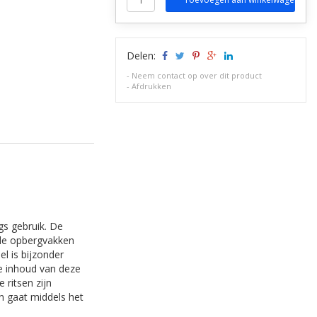
Delen:
-
Neem contact op over dit product
-
Afdrukken
gs gebruik. De
 de opbergvakken
l is bijzonder
De inhoud van deze
 ritsen zijn
n gaat middels het