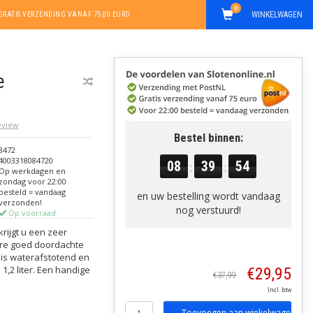
0
WINKELWAGEN
GRATIS VERZENDING VANAF 75,00 EURO
e
review
Bestel binnen:
8472
4003318084720
08
39
54
:
:
Op werkdagen en
zondag voor 22:00
besteld = vandaag
en uw bestelling wordt vandaag
verzonden!
nog verstuurd!
Op voorraad
rijgt u een zeer
ere goed doordachte
is waterafstotend en
 1,2 liter. Een handige
€29,95
€37,99
Incl. btw
Toevoegen aan winkelwagen