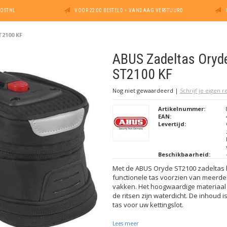
POSTNL
VOOR 22:00 BESTELD = VANDAAG VERSTUURD
2100 KF
ABUS Zadeltas Oryd
ST2100 KF
Nog niet gewaardeerd
|
Schrijf je eigen 
Artikelnummer:
EAN:
Levertijd:
Beschikbaarheid:
Met de ABUS Oryde ST2100 zadeltas k
functionele tas voorzien van meerd
vakken. Het hoogwaardige materiaal 
de ritsen zijn waterdicht. De inhoud is
tas voor uw kettingslot.
Lees meer