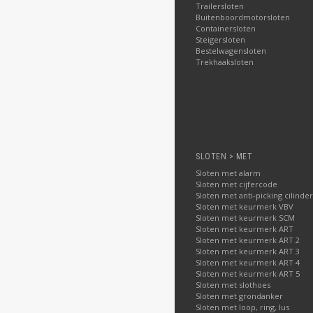
Trailersloten
Buitenboordmotorsloten
Containersloten
Steigersloten
Bestelwagensloten
Trekhaaksloten
SLOTEN > MET
Sloten met alarm
Sloten met cijfercode
Sloten met anti-picking cilinder
Sloten met keurmerk VBV
Sloten met keurmerk SCM
Sloten met keurmerk ART
Sloten met keurmerk ART 2
Sloten met keurmerk ART 3
Sloten met keurmerk ART 4
Sloten met keurmerk ART 5
Sloten met slothoes
Sloten met grondanker
Sloten met loop, ring, lus