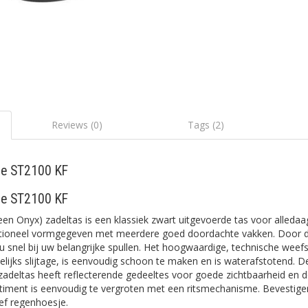
Reviews (0)
Tags (2)
de ST2100 KF
de ST2100 KF
n Onyx) zadeltas is een klassiek zwart uitgevoerde tas voor alledaa
unctioneel vormgegeven met meerdere goed doordachte vakken. Door
u snel bij uw belangrijke spullen. Het hoogwaardige, technische weefse
lijks slijtage, is eenvoudig schoon te maken en is waterafstotend. 
e zadeltas heeft reflecterende gedeeltes voor goede zichtbaarheid en de
timent is eenvoudig te vergroten met een ritsmechanisme. Bevestige
ief regenhoesje.