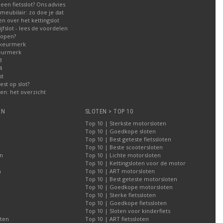
een fietsslot? Ons advies
meubilair: zo doe je dat
n over het kettingslot
fslot - lees de voordelen
kopen?
 keurmerk
eurmerk
3
4
st
est op slot?
n: het overzicht
EN
SLOTEN > TOP 10
Top 10 | Sterkste motorsloten
Top 10 | Goedkope sloten
Top 10 | Best geteste fietssloten
Top 10 | Beste scootersloten
n
Top 10 | Lichte motorsloten
Top 10 | Kettingsloten voor de motor
n
Top 10 | ART motorsloten
Top 10 | Best geteste motorsloten
Top 10 | Goedkope motorsloten
Top 10 | Sterke fietssloten
Top 10 | Goedkope fietssloten
Top 10 | Sloten voor kinderfiets
oten
Top 10 | ART fietssloten