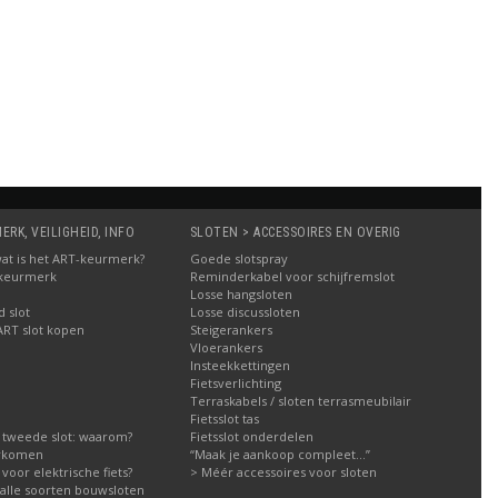
RK, VEILIGHEID, INFO
SLOTEN > ACCESSOIRES EN OVERIG
: wat is het ART-keurmerk?
Goede slotspray
 keurmerk
Reminderkabel voor schijfremslot
Losse hangsloten
 slot
Losse discussloten
ART slot kopen
Steigerankers
Vloerankers
Insteekkettingen
Fietsverlichting
Terraskabels / sloten terrasmeubilair
Fietsslot tas
 tweede slot: waarom?
Fietsslot onderdelen
orkomen
“Maak je aankoop compleet…”
g voor elektrische fiets?
> Méér accessoires voor sloten
g alle soorten bouwsloten