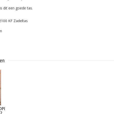
is dit een goede tas.
2100 KF Zadeltas
cm
ten
DPI
-2