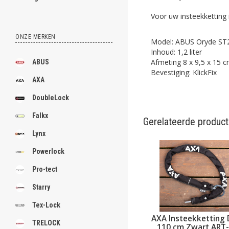
Voor uw insteekketting 
ONZE MERKEN
Model: ABUS Oryde ST
Inhoud: 1,2 liter
Afmeting 8 x 9,5 x 15 
ABUS
Bevestiging: KlickFix
AXA
DoubleLock
Falkx
Gerelateerde produc
Lynx
Powerlock
Pro-tect
Starry
Tex-Lock
AXA Insteekketting 
TRELOCK
110 cm Zwart ART