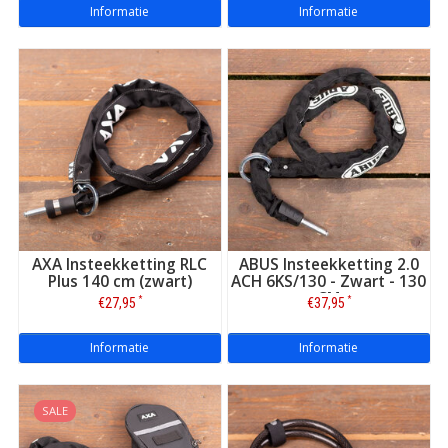
Informatie
Informatie
spaken van het achterwiel, haalt de sleutel eruit en beide sloten
zijn in werking.
Overige soorten fietssloten
Zie, indien gewenst, eveneens de andere typen fietssloten op
Slotenonline.nl, inclusief toelichting:
Beugelslot voor de fiets
Ringslot voor de fiets
Kettingslot voor de fiets
Kabelslot voor de fiets
Vouwslot voor de fiets
Alarmslot voor de fiets
Slot voor de kinderfiets
AXA Insteekketting RLC
ABUS Insteekketting 2.0
Plus 140 cm (zwart)
ACH 6KS/130 - Zwart - 130
En zie ook:
accessoires voor bij een fietsslot
.
CM
*
*
€27,95
€37,95
Tabel: welk insteekslot past in welk ringslot?
Informatie
Informatie
RINGSLOT
PASSENDE INSTEEKSLOTEN
SALE
AXA RLC
AXA DPI