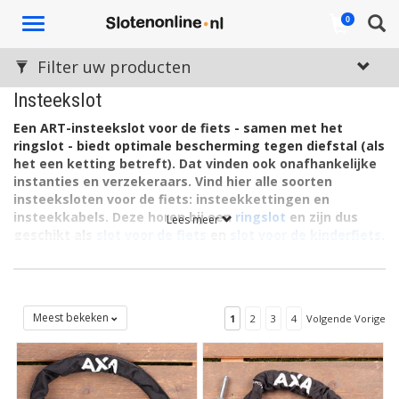
Toggle
0
navigation
Filter uw producten
Insteekslot
Een ART-insteekslot voor de fiets - samen met het
ringslot - biedt optimale bescherming tegen diefstal (als
het een ketting betreft). Dat vinden ook onafhankelijke
instanties en verzekeraars. Vind hier alle soorten
insteeksloten voor de fiets:
insteekkettingen en
insteekkabels. Deze horen bij een
ringslot
en zijn dus
Lees meer
geschikt als
slot voor de fiets
en
slot voor de kinderfiets
.
Een insteekslot geeft veel extra zekerheid bij het tegengaan van
diefstal. Zeker als het een ART-combinatie is met als
ingrediënten het ringslot en een insteek
ketting
. Een
insteekketting is veiliger dan een insteekkabel, al heeft
Meest bekeken
1
2
3
4
Volgende Vorige
laatstgenoemde weer andere voordelen (zie verderop). Beide
typen insteeksloten hebben niet zelf een slotmechanisme, maar
'liften mee' op het mechanisme van het ringslot. Een insteekslot
heeft u - net als het ringslot zelf - altijd bij de hand. U kunt dit