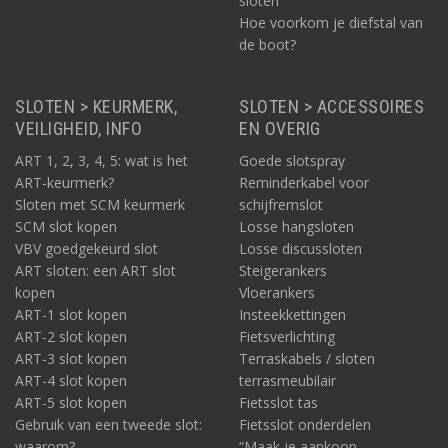
sloten
meer leverbaar)
&
Hoe voorkom je diefstal van
4003318899645)
de boot?
ABUS Ach 8KS
(4003318953736)
ABUS Ad Ch 6KS
SLOTEN > KEURMERK,
SLOTEN > ACCESSOIRES
(4003318186189,
VEILIGHEID, INFO
EN OVERIG
4003318017773 &
4003318112676
(niet
ART 1, 2, 3, 4, 5: wat is het
Goede slotspray
ABUS Amparo nieuw
meer leverbaar)
)
ART-keurmerk?
Reminderkabel voor
ABUS Amparo oud
ABUS Ad Ch 8KS
Sloten met SCM keurmerk
schijfremslot
(4003318807831 &
ABUS Shield
SCM slot kopen
Losse hangsloten
4003318807824)
VBV goedgekeurd slot
Losse discussloten
ABUS 12/100
(=
ART sloten: een ART slot
Steigerankers
insteekkabel)
kopen
Vloerankers
ABUS Adapter Chain Classic
Klik hier voor deze ABUS
ART-1 slot kopen
Insteekkettingen
insteeksloten
ART-2 slot kopen
Fietsverlichting
ART-3 slot kopen
Terraskabels / sloten
Tex-Lock Mate
ART-4 slot kopen
terrasmeubilair
ART-5 slot kopen
Fietsslot tas
Trelock ZR355
Trelock ZR455
Gebruik van een tweede slot:
Fietsslot onderdelen
Trelock ZR310
(=
waarom?
“Maak je aankoop