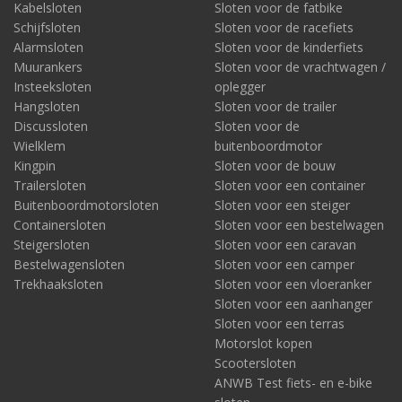
Kabelsloten
Sloten voor de fatbike
Armour)
Trelock RS430
Klik hier voor deze ABUS
Schijfsloten
Sloten voor de racefiets
Trelock RS453
insteeksloten
Alarmsloten
Sloten voor de kinderfiets
Muurankers
Sloten voor de vrachtwagen /
Falkx
Tex-Lock Mate
Insteeksloten
oplegger
Hangsloten
Sloten voor de trailer
Trelock ZR355
Trelock ZR455
Discussloten
Sloten voor de
Trelock ZR310
(=
Wielklem
buitenboordmotor
insteekkabel)
Kingpin
Sloten voor de bouw
Trailersloten
Sloten voor een container
LUMA
Buitenboordmotorsloten
Sloten voor een steiger
Containersloten
Sloten voor een bestelwagen
Starry Citycat
(Let op, niet
Steigersloten
Sloten voor een caravan
in de Falkx Armour)
Bestelwagensloten
Sloten voor een camper
Trekhaaksloten
Sloten voor een vloeranker
Sloten voor een aanhanger
AXA RLC
Sloten voor een terras
AXA ULC
AXA ULC Pro
Motorslot kopen
Scootersloten
ABUS Ach 6KS
ANWB Test fiets- en e-bike
(4003318899638
(niet