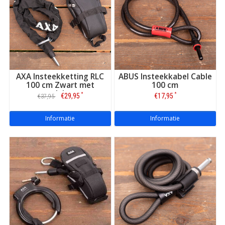
AXA ULC
AXA ULC Pro
ABUS Ach 6KS
(4003318899638
(niet
meer leverbaar)
&
4003318899645)
ABUS Ach 8KS
AXA Insteekketting RLC
ABUS Insteekkabel Cable
(4003318953736)
100 cm Zwart met
100 cm
ABUS Ad Ch 6KS
zadeltas
*
*
€29,95
€17,95
€37,95
(4003318186189,
4003318017773 &
Informatie
Informatie
4003318112676
(niet
AXA Defender
meer leverbaar)
)
AXA Victory
ABUS Ad Ch 8KS
(4003318807831 &
AXA Solid Plus
4003318807824)
ABUS 12/100
(=
insteekkabel)
ABUS Adapter Chain Classic
Klik hier voor deze ABUS
insteeksloten
Tex-Lock Mate