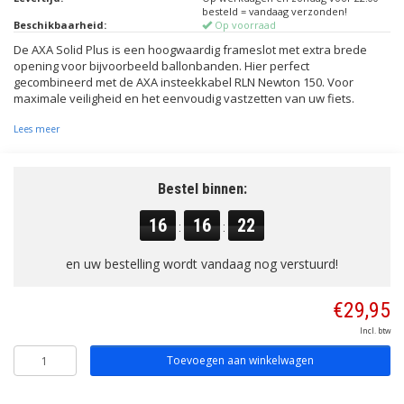
besteld = vandaag verzonden!
Beschikbaarheid:
Op voorraad
De AXA Solid Plus is een hoogwaardig frameslot met extra brede
opening voor bijvoorbeeld ballonbanden. Hier perfect
gecombineerd met de AXA insteekkabel RLN Newton 150. Voor
maximale veiligheid en het eenvoudig vastzetten van uw fiets.
Lees meer
Bestel binnen:
16
16
21
:
:
en uw bestelling wordt vandaag nog verstuurd!
€29,95
Incl. btw
Toevoegen aan winkelwagen