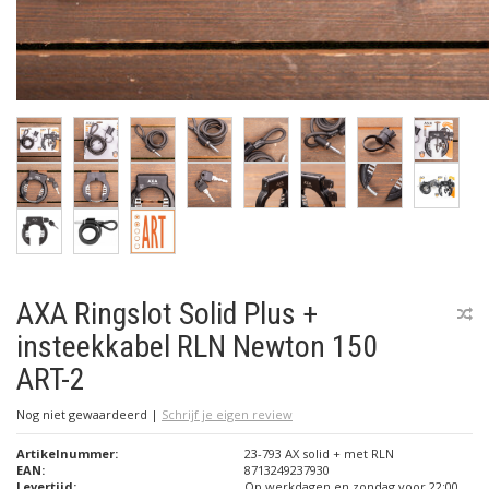
AXA Ringslot Solid Plus +
insteekkabel RLN Newton 150
ART-2
Nog niet gewaardeerd
|
Schrijf je eigen review
Artikelnummer:
23-793 AX solid + met RLN
EAN:
8713249237930
Levertijd:
Op werkdagen en zondag voor 22:00