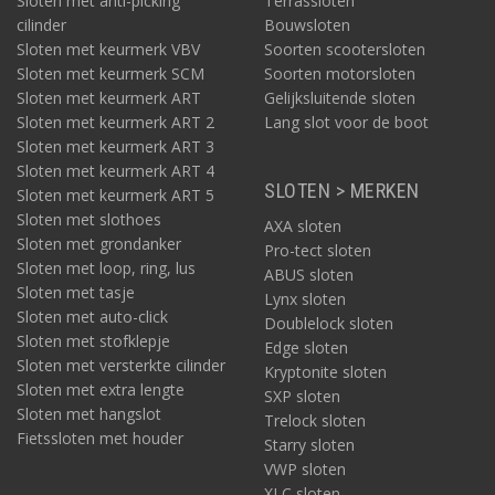
Sloten met anti-picking
Terrassloten
cilinder
Bouwsloten
Sloten met keurmerk VBV
Soorten scootersloten
Sloten met keurmerk SCM
Soorten motorsloten
Sloten met keurmerk ART
Gelijksluitende sloten
Sloten met keurmerk ART 2
Lang slot voor de boot
Sloten met keurmerk ART 3
Sloten met keurmerk ART 4
SLOTEN > MERKEN
Sloten met keurmerk ART 5
Sloten met slothoes
AXA sloten
Sloten met grondanker
Pro-tect sloten
Sloten met loop, ring, lus
ABUS sloten
Sloten met tasje
Lynx sloten
Sloten met auto-click
Doublelock sloten
Sloten met stofklepje
Edge sloten
Sloten met versterkte cilinder
Kryptonite sloten
Sloten met extra lengte
SXP sloten
Sloten met hangslot
Trelock sloten
Fietssloten met houder
Starry sloten
VWP sloten
XLC sloten