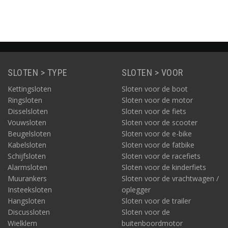
SLOTEN > TYPE
SLOTEN > VOOR
Kettingsloten
Sloten voor de boot
Ringsloten
Sloten voor de motor
Disselsloten
Sloten voor de fiets
Vouwsloten
Sloten voor de scooter
Beugelsloten
Sloten voor de e-bike
Kabelsloten
Sloten voor de fatbike
Schijfsloten
Sloten voor de racefiets
Alarmsloten
Sloten voor de kinderfiets
Muurankers
Sloten voor de vrachtwagen /
Insteeksloten
oplegger
Hangsloten
Sloten voor de trailer
Discussloten
Sloten voor de
Wielklem
buitenboordmotor