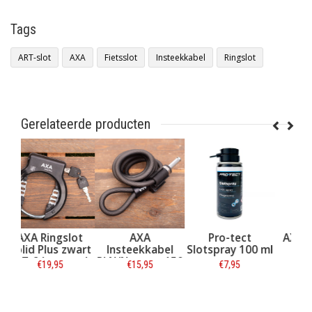
Tags
ART-slot
AXA
Fietsslot
Insteekkabel
Ringslot
Gerelateerde producten
ot
AXA
Pro-tect
AXA Slotspray
wart
Insteekkabel
Slotspray 100 ml
100 ml
erk
RLN/Newton 150
€15,95
€7,95
€9,95
€14,95
cm
Informatie
Informatie
Informatie