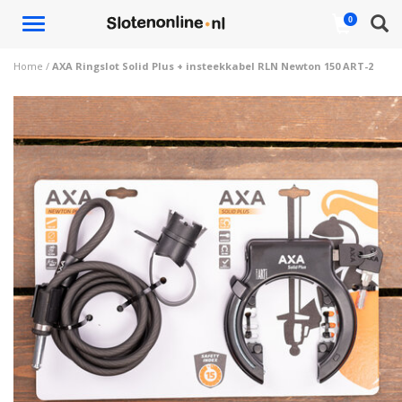
Toggle
0
navigation
Home
/
AXA Ringslot Solid Plus + insteekkabel RLN Newton 150 ART-2