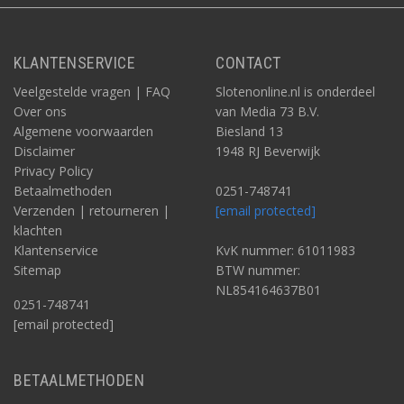
KLANTENSERVICE
CONTACT
Veelgestelde vragen | FAQ
Slotenonline.nl is onderdeel
Over ons
van Media 73 B.V.
Algemene voorwaarden
Biesland 13
Disclaimer
1948 RJ Beverwijk
Privacy Policy
Betaalmethoden
0251-748741
Verzenden | retourneren |
[email protected]
klachten
Klantenservice
KvK nummer: 61011983
Sitemap
BTW nummer:
NL854164637B01
0251-748741
[email protected]
BETAALMETHODEN