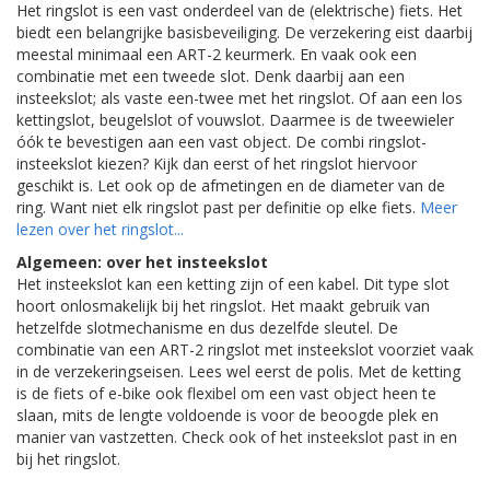
Het ringslot is een vast onderdeel van de (elektrische) fiets. Het
biedt een belangrijke basisbeveiliging. De verzekering eist daarbij
meestal minimaal een ART-2 keurmerk. En vaak ook een
combinatie met een tweede slot. Denk daarbij aan een
insteekslot; als vaste een-twee met het ringslot. Of aan een los
kettingslot, beugelslot of vouwslot. Daarmee is de tweewieler
óók te bevestigen aan een vast object. De combi ringslot-
insteekslot kiezen? Kijk dan eerst of het ringslot hiervoor
geschikt is. Let ook op de afmetingen en de diameter van de
ring. Want niet elk ringslot past per definitie op elke fiets.
Meer
lezen over het ringslot...
Algemeen: over het insteekslot
Het insteekslot kan een ketting zijn of een kabel. Dit type slot
hoort onlosmakelijk bij het ringslot. Het maakt gebruik van
hetzelfde slotmechanisme en dus dezelfde sleutel. De
combinatie van een ART-2 ringslot met insteekslot voorziet vaak
in de verzekeringseisen. Lees wel eerst de polis. Met de ketting
is de fiets of e-bike ook flexibel om een vast object heen te
slaan, mits de lengte voldoende is voor de beoogde plek en
manier van vastzetten. Check ook of het insteekslot past in en
bij het ringslot.