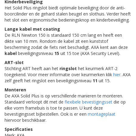
Kinderbeveiliging
Het Solid Plus ringslot biedt optimale beveiliging door de anti-
boorcilinder en de gehard stalen beugel en slothuis. Verder heeft
het slot een ergonomische bedieningsknop en kinderbeveiliging.
Lange kabel met coating
De RLN Newton 150 is standaard 150 cm lang en heeft een
dikte van 10 mm. Rondom de kabel zit een kunststof
bescherming zodat de fiets niet beschadigt. AXA kent aan deze
kabel
beveiligingsniveau
15
uit 15 toe (AXA Security Level).
ART-slot
Stichting ART heeft aan het
ringslot
het keurmerk ART-2
toegekend. Voor meer informatie over keurmerken klik
hier
. AXA
zelf geeft het ringslot een beveiligingsniveau
11
uit 15.
Monteren
De AXA Solid Plus is op verschillende manieren te monteren.
Standaard verloopt dit met de
flexibele bevestigingsset
die op
elke vorm framebuis is toe te passen. U kunt deze
bevestigingsset bijbestellen. Ook is er een
montageplaat
hiervoor beschikbaar.
Specificaties
Merk: AXA