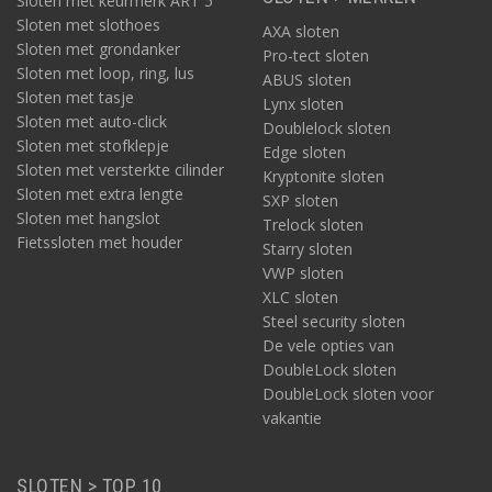
Sloten met keurmerk ART 5
Sloten met slothoes
AXA sloten
Sloten met grondanker
Pro-tect sloten
Sloten met loop, ring, lus
ABUS sloten
Sloten met tasje
Lynx sloten
Sloten met auto-click
Doublelock sloten
Sloten met stofklepje
Edge sloten
Sloten met versterkte cilinder
Kryptonite sloten
Sloten met extra lengte
SXP sloten
Sloten met hangslot
Trelock sloten
Fietssloten met houder
Starry sloten
VWP sloten
XLC sloten
Steel security sloten
De vele opties van
DoubleLock sloten
DoubleLock sloten voor
vakantie
SLOTEN > TOP 10