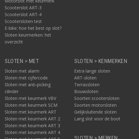
Motorslot met keurmerk
Scooterslot ART-3
Scooterslot ART-4
Scootersloten test
E-bike: hoe het best op slot?
Sloten keurmerken: het
overzicht
SLOTEN > MET
SLOTEN > KENMERKEN
Sloten met alarm
Extra lange sloten
Sloten met cijfercode
ART-sloten
Sloten met anti-picking
Terrassloten
cilinder
Bouwsloten
Sloten met keurmerk VBV
Soorten scootersloten
Sloten met keurmerk SCM
Soorten motorsloten
Sloten met keurmerk ART
Gelijksluitende sloten
Sloten met keurmerk ART 2
Lang slot voor de boot
Sloten met keurmerk ART 3
Sloten met keurmerk ART 4
SLOTEN > MERKEN