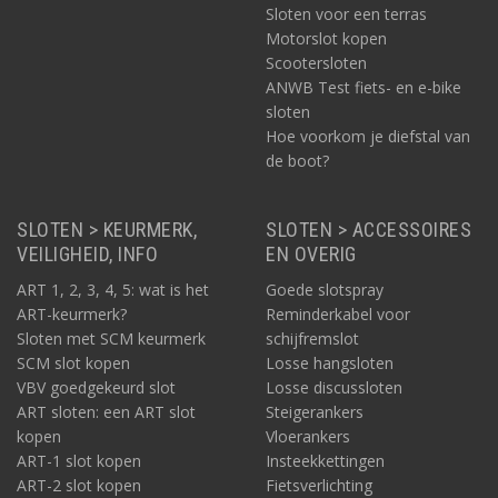
Sloten voor een terras
Motorslot kopen
Scootersloten
ANWB Test fiets- en e-bike
sloten
Hoe voorkom je diefstal van
de boot?
SLOTEN > KEURMERK,
SLOTEN > ACCESSOIRES
VEILIGHEID, INFO
EN OVERIG
ART 1, 2, 3, 4, 5: wat is het
Goede slotspray
ART-keurmerk?
Reminderkabel voor
Sloten met SCM keurmerk
schijfremslot
SCM slot kopen
Losse hangsloten
VBV goedgekeurd slot
Losse discussloten
ART sloten: een ART slot
Steigerankers
kopen
Vloerankers
ART-1 slot kopen
Insteekkettingen
ART-2 slot kopen
Fietsverlichting