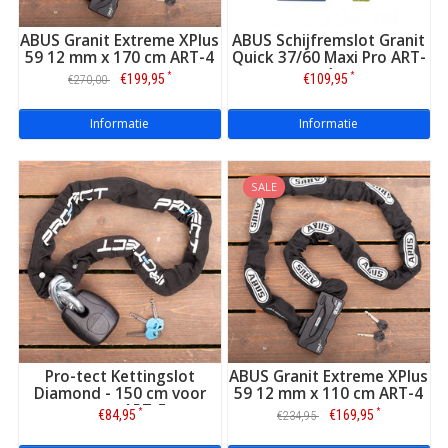
ABUS Granit Extreme XPlus
ABUS Schijfremslot Granit
ART-keurmerk: voor slot motorfiets én andere
59 12 mm x 170 cm ART-4
Quick 37/60 Maxi Pro ART-
tweewielers
4
*
*
€199,95
€109,95
€270,00
Stichting ART is onafhankelijk
en kan het keurmerk voor een
(motor)slot alleen afleveren indien de uitvoerige testen door het
Informatie
Informatie
betreffende slot met succes zijn afgelegd. Deze stichting wordt
gevormd door onder andere de ANWB,
verzekeringsmaatschappijen, politie en BOVAG, terwijl SKG-
SALE
IKOB de (laboratorium)testen uitvoert.
Naast de ART-4 en
ART-5 motorsloten zijn er ook ART-1, ART-2 en ART-3
sloten
voor fietsen, e-bikes en scooters.
Tien oerdegelijke ART-motorsloten
Het keurmerk van een slot is te vinden via het viercijferige ART-
nummer op het slot zelf. Hierop staat ook altijd het ART-logo
met het aantal door het motorslot 'verdiende' sterren. In deze
Pro-tect Kettingslot
ABUS Granit Extreme XPlus
top tien van motorsloten met ART-keurmerk
staan louter
Diamond - 150 cm voor
59 12 mm x 110 cm ART-4
oerdegelijke sloten voor de motor.
motor ART-5
*
*
€84,95
€169,95
€234,95