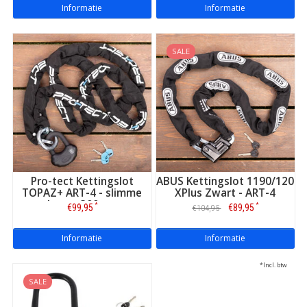
Informatie
Informatie
SALE
Pro-tect Kettingslot
ABUS Kettingslot 1190/120
TOPAZ+ ART-4 - slimme
XPlus Zwart - ART-4
loop - 300 cm
*
*
€99,95
€89,95
€104,95
Informatie
Informatie
*Incl. btw
SALE