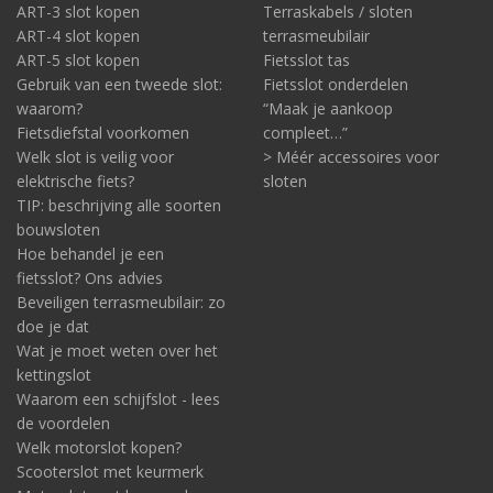
ART-3 slot kopen
Terraskabels / sloten
ART-4 slot kopen
terrasmeubilair
ART-5 slot kopen
Fietsslot tas
Gebruik van een tweede slot:
Fietsslot onderdelen
waarom?
“Maak je aankoop
Fietsdiefstal voorkomen
compleet…”
Welk slot is veilig voor
> Méér accessoires voor
elektrische fiets?
sloten
TIP: beschrijving alle soorten
bouwsloten
Hoe behandel je een
fietsslot? Ons advies
Beveiligen terrasmeubilair: zo
doe je dat
Wat je moet weten over het
kettingslot
Waarom een schijfslot - lees
de voordelen
Welk motorslot kopen?
Scooterslot met keurmerk