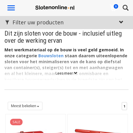
Toggle
0
navigation
Filter uw producten
Dit zijn sloten voor de bouw - inclusief uitleg
over de werking ervan
Met werkmateriaal op de bouw is veel geld gemoeid. In
onze categorie
Bouwsloten
staan daarom uiteenlopende
sloten voor het minimaliseren van de kans op diefstal
van container(s), steiger(s) tot en met aanhangwagen
en al het kleinere, maar eveneens onmisbare en
Lees meer
kostbare bouwgereedschap in de breedste zin van het
woord. Welke soorten sloten voor de bouw zijn er? En wat
zijn de kenmerken?
Meest bekeken
1
SALE