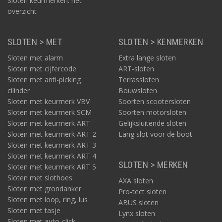
Sloten keurmerken: het
overzicht
SLOTEN > MET
SLOTEN > KENMERKEN
Sloten met alarm
Extra lange sloten
Sloten met cijfercode
ART-sloten
Sloten met anti-picking
Terrassloten
cilinder
Bouwsloten
Sloten met keurmerk VBV
Soorten scootersloten
Sloten met keurmerk SCM
Soorten motorsloten
Sloten met keurmerk ART
Gelijksluitende sloten
Sloten met keurmerk ART 2
Lang slot voor de boot
Sloten met keurmerk ART 3
Sloten met keurmerk ART 4
SLOTEN > MERKEN
Sloten met keurmerk ART 5
Sloten met slothoes
AXA sloten
Sloten met grondanker
Pro-tect sloten
Sloten met loop, ring, lus
ABUS sloten
Sloten met tasje
Lynx sloten
Sloten met auto-click