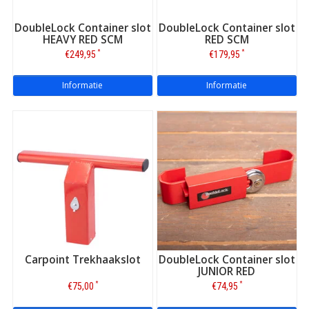
DoubleLock Container slot
DoubleLock Container slot
HEAVY RED SCM
RED SCM
*
*
€249,95
€179,95
Informatie
Informatie
Behalve containersloten en steigersloten zijn er ook
cilindersloten en andere bouwsloten, zoals speciale
uitvoeringen van kettingsloten, kabelsloten,
discussloten en beugelsloten voor de bouw.
Een deel van
de sloten voorkomt dat de deuren van de container open te
breken zijn. Of dat demontage van de steiger onmogelijk wordt.
Maar behalve containers en steigers wilt u natuurlijk ook uw
kleinere, evenzeer kostbare werkmateriaal uit handen houden
van willekeurige voorbijgangers. Denk aan allerhande 'los' werk-
en bouwmateriaal, waarbij de genoemde beugels, kabels en
kettingen snel uitstekende, praktische bescherming bieden.
Verder kunt u hier een slot kopen voor het in bezit houden van
Carpoint Trekhaakslot
DoubleLock Container slot
bijvoorbeeld uw aanhangwagen en bestelbus.
JUNIOR RED
*
*
€75,00
€74,95