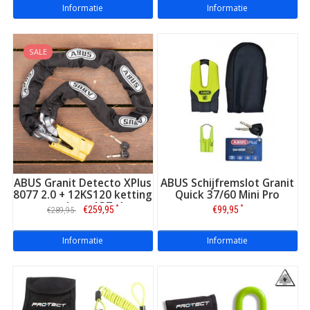
Informatie
Informatie
En zie ook:
accessoires voor bij een motorslot
.
SALE
ABUS Granit Detecto XPlus
ABUS Schijfremslot Granit
8077 2.0 + 12KS120 ketting
Quick 37/60 Mini Pro
met loop ART-4
*
*
€259,95
€99,95
€289,95
Informatie
Informatie