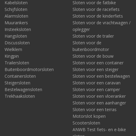
Kabelsloten
Sloten voor de fatbike
Schijfsloten
Sloten voor de racefiets
Alarmsloten
Sloten voor de kinderfiets
Muurankers
Sloten voor de vrachtwagen /
Insteeksloten
oplegger
Hangsloten
Sloten voor de trailer
Discussloten
Sloten voor de
Wielklem
buitenboordmotor
Kingpin
Sloten voor de bouw
Trailersloten
Sloten voor een container
Buitenboordmotorsloten
Sloten voor een steiger
Containersloten
Sloten voor een bestelwagen
Steigersloten
Sloten voor een caravan
Bestelwagensloten
Sloten voor een camper
Trekhaaksloten
Sloten voor een vloeranker
Sloten voor een aanhanger
Sloten voor een terras
Motorslot kopen
Scootersloten
ANWB Test fiets- en e-bike