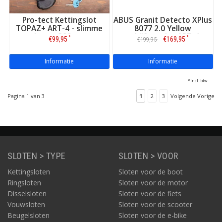
Pro-tect Kettingslot
ABUS Granit Detecto XPlus
TOPAZ+ ART-4 - slimme
8077 2.0 Yellow
loop - 300 cm
schijfremslot ART-4
*
*
€99,95
€169,95
€199,95
Informatie
Informatie
*Incl. btw
Pagina 1 van 3
1
2
3
Volgende Vorige
SLOTEN > TYPE
SLOTEN > VOOR
Kettingsloten
Sloten voor de boot
Ringsloten
Sloten voor de motor
Disselsloten
Sloten voor de fiets
Vouwsloten
Sloten voor de scooter
Beugelsloten
Sloten voor de e-bike