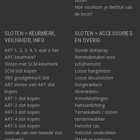
sloten
Hoe voorkom je diefstal van
de boot?
SLOTEN > KEURMERK,
SLOTEN > ACCESSOIRES
VEILIGHEID, INFO
EN OVERIG
ART 1, 2, 3, 4, 5: wat is het
Goede slotspray
ART-keurmerk?
Reminderkabel voor
Sloten met SCM keurmerk
schijfremslot
SCM slot kopen
Losse hangsloten
VBV goedgekeurd slot
Losse discussloten
ART sloten: een ART slot
Steigerankers
kopen
Vloerankers
ART-1 slot kopen
Insteekkettingen
ART-2 slot kopen
Fietsverlichting
ART-3 slot kopen
Terraskabels / sloten
ART-4 slot kopen
terrasmeubilair
ART-5 slot kopen
Fietsslot tas
Gebruik van een tweede slot:
Fietsslot onderdelen
waarom?
“Maak je aankoop