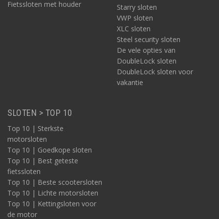
Fietssloten met houder
Starry sloten
VWP sloten
XLC sloten
Steel security sloten
De vele opties van
DoubleLock sloten
DoubleLock sloten voor
vakantie
SLOTEN > TOP 10
Top 10 | Sterkste
motorsloten
Top 10 | Goedkope sloten
Top 10 | Best geteste
fietssloten
Top 10 | Beste scootersloten
Top 10 | Lichte motorsloten
Top 10 | Kettingsloten voor
de motor