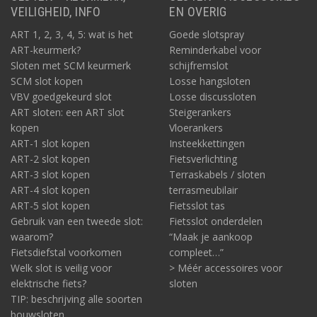
VEILIGHEID, INFO
EN OVERIG
ART 1, 2, 3, 4, 5: wat is het
Goede slotspray
ART-keurmerk?
Reminderkabel voor
Sloten met SCM keurmerk
schijfremslot
SCM slot kopen
Losse hangsloten
VBV goedgekeurd slot
Losse discussloten
ART sloten: een ART slot
Steigerankers
kopen
Vloerankers
ART-1 slot kopen
Insteekkettingen
ART-2 slot kopen
Fietsverlichting
ART-3 slot kopen
Terraskabels / sloten
ART-4 slot kopen
terrasmeubilair
ART-5 slot kopen
Fietsslot tas
Gebruik van een tweede slot:
Fietsslot onderdelen
waarom?
“Maak je aankoop
Fietsdiefstal voorkomen
compleet…”
Welk slot is veilig voor
> Méér accessoires voor
elektrische fiets?
sloten
TIP: beschrijving alle soorten
bouwsloten