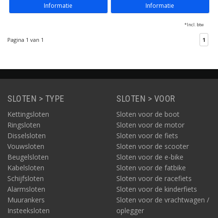
Informatie
Informatie
is simpel.
De slotspray is aan te brengen met het standaard
geïntegreerde precisie spuitslangetje. Af en toe met de
*Incl. btw
spuitmond een beetje in het cilinder volstaat. U kunt zodoende
met één busje tot jarenlang blijven doen.
Vind uw slotenspray
Pagina 1 van 1
1
hier op deze pagina.
SLOTEN > TYPE
SLOTEN > VOOR
Kettingsloten
Sloten voor de boot
Ringsloten
Sloten voor de motor
Disselsloten
Sloten voor de fiets
Vouwsloten
Sloten voor de scooter
Beugelsloten
Sloten voor de e-bike
Kabelsloten
Sloten voor de fatbike
Schijfsloten
Sloten voor de racefiets
Alarmsloten
Sloten voor de kinderfiets
Muurankers
Sloten voor de vrachtwagen /
Insteeksloten
oplegger