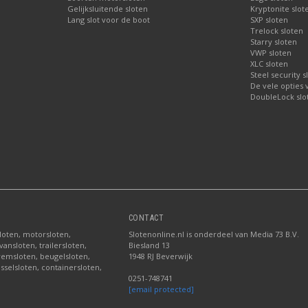
Gelijksluitende sloten
Kryptonite slot
Lang slot voor de boot
SXP sloten
Trelock sloten
Starry sloten
VWP sloten
XLC sloten
Steel security s
De vele opties
DoubleLock slo
CONTACT
sloten, motorsloten,
Slotenonline.nl is onderdeel van Media 73 B.V.
ansloten, trailersloten,
Biesland 13
fremsloten, beugelsloten,
1948 RJ Beverwijk
sselsloten, containersloten,
0251-748741
[email protected]