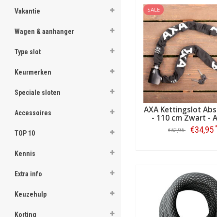
SALE
Vakantie
Wagen & aanhanger
Type slot
Keurmerken
Speciale sloten
AXA Kettingslot Abs
Accessoires
- 110 cm Zwart - 
€34,95
€52,95
TOP 10
Bestellen
Kennis
Extra info
Keuzehulp
Korting