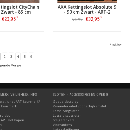
tingslot CityChain
AXA Kettingslot Absolute 9
 Zwart - 85 cm
- 90 cm Zwart - ART-2
*
*
€23,95
€32,95
€47,95
Bestellen
Bestellen
*Incl. btw
2
3
4
5
9
lgende Vorige
MERK, VEILIGHEID, INFO
SLOTEN > ACCESSOIRES EN OVERIG
5: wat is het ART-keurmerk?
Goede slotspray
M keurmerk
Reminderkabel voor schijfremslot
Losse hangsloten
d slot
Losse discussloten
 ART slot kopen
Steigerankers
en
Vloerankers
en
Insteekkettingen