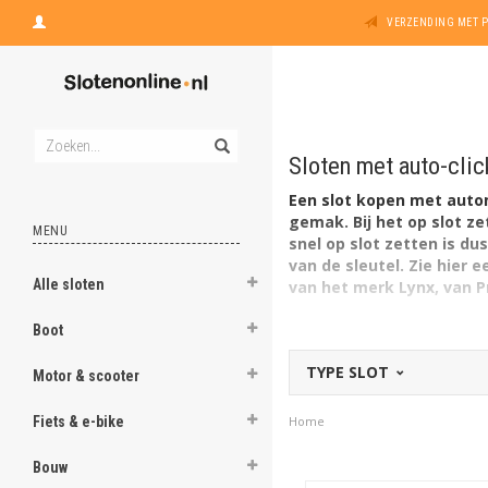
VERZENDING MET 
Sloten met auto-clic
Een slot kopen met automa
gemak. Bij het op slot ze
MENU
snel op slot zetten is du
van de sleutel. Zie hier
Alle sloten
van het merk Lynx, van 
Boot
TYPE SLOT
Motor & scooter
Fiets & e-bike
Home
Bouw