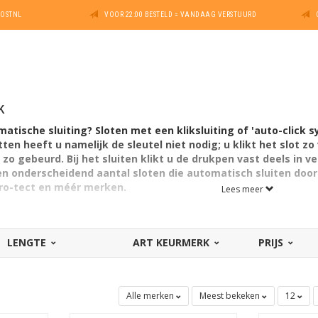
POSTNL
VOOR 22:00 BESTELD = VANDAAG VERSTUURD
k
tische sluiting? Sloten met een kliksluiting of 'auto-click sy
tten heeft u namelijk de sleutel niet nodig; u klikt het slot z
s zo gebeurd.
Bij het sluiten klikt u de drukpen vast deels in 
 een onderscheidend aantal sloten die automatisch sluiten door
Pro-tect en méér merken.
Lees meer
LENGTE
ART KEURMERK
PRIJS
Alle merken
Meest bekeken
12