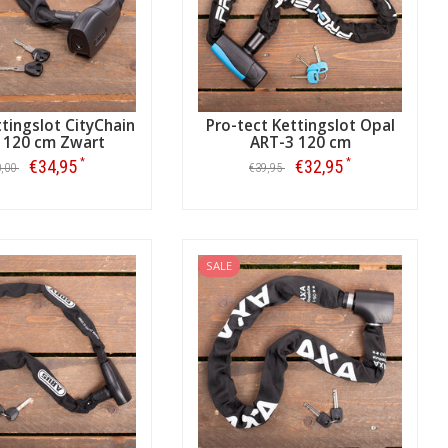
tingslot CityChain
Pro-tect Kettingslot Opal
 120 cm Zwart
ART-3 120 cm
*
*
€34,95
€32,95
0,00
€39,95
Bestellen
Bestellen
SALE