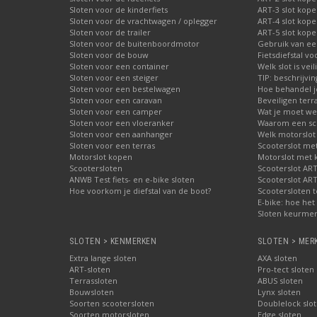
Sloten voor de kinderfiets
ART-3 slot kop
Sloten voor de vrachtwagen / oplegger
ART-4 slot kop
Sloten voor de trailer
ART-5 slot kop
Sloten voor de buitenboordmotor
Gebruik van ee
Sloten voor de bouw
Fietsdiefstal 
Sloten voor een container
Welk slot is veil
Sloten voor een steiger
TIP: beschrijvi
Sloten voor een bestelwagen
Hoe behandel je
Sloten voor een caravan
Beveiligen terr
Sloten voor een camper
Wat je moet wet
Sloten voor een vloeranker
Waarom een schi
Sloten voor een aanhanger
Welk motorslot
Sloten voor een terras
Scooterslot me
Motorslot kopen
Motorslot met
Scootersloten
Scooterslot ART
ANWB Test fiets- en e-bike sloten
Scooterslot ART
Hoe voorkom je diefstal van de boot?
Scootersloten t
E-bike: hoe het 
Sloten keurmer
SLOTEN > KENMERKEN
SLOTEN > MER
Extra lange sloten
AXA sloten
ART-sloten
Pro-tect sloten
Terrassloten
ABUS sloten
Bouwsloten
Lynx sloten
Soorten scootersloten
Doublelock slo
Soorten motorsloten
Edge sloten