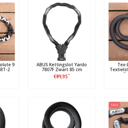
olute 9
ABUS Kettingslot Yardo
Tex-
ART-2
7807F Zwart 85 cm
Textiels
Zw
*
*
€89,95
Bestellen
SALE