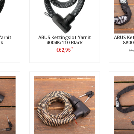
arnit
ABUS Kettingslot Yarnit
ABUS Ket
ck
4004K/110 Black
8800
*
€62,95
€4
Bestellen