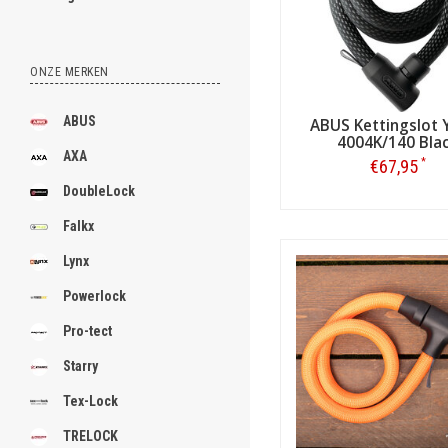
ONZE MERKEN
ABUS
ABUS Kettingslot Y
4004K/140 Bla
AXA
*
€67,95
DoubleLock
Bestellen
Falkx
Lynx
Powerlock
Pro-tect
Starry
Tex-Lock
TRELOCK