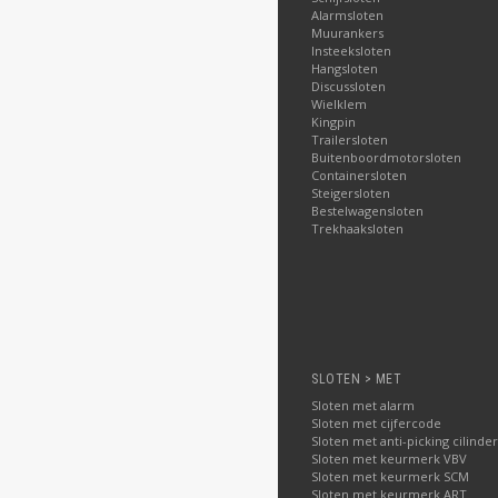
Alarmsloten
Muurankers
Insteeksloten
Hangsloten
Discussloten
Wielklem
Kingpin
Trailersloten
Buitenboordmotorsloten
Containersloten
Steigersloten
Bestelwagensloten
Trekhaaksloten
SLOTEN > MET
Sloten met alarm
Sloten met cijfercode
Sloten met anti-picking cilinder
Sloten met keurmerk VBV
Sloten met keurmerk SCM
Sloten met keurmerk ART