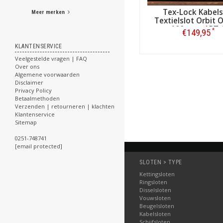
Tex-Lock Kabels
Meer merken
Textielslot Orbit 
100 cm - ART-
*
€149,95
KLANTENSERVICE
Bestellen
Veelgestelde vragen | FAQ
Over ons
Algemene voorwaarden
Disclaimer
Privacy Policy
Betaalmethoden
Verzenden | retourneren | klachten
Klantenservice
Sitemap
0251-748741
[email protected]
SLOTEN > TYPE
Kettingsloten
Ringsloten
Disselsloten
Vouwsloten
Beugelsloten
Kabelsloten
Schijfsloten