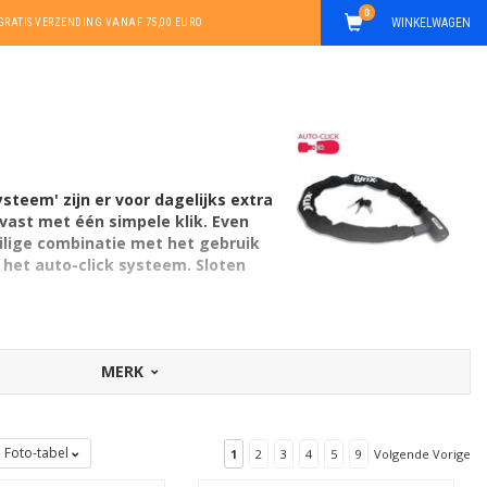
0
WINKELWAGEN
GRATIS VERZENDING VANAF 75,00 EURO
steem' zijn er voor dagelijks extra
o vast met één simpele klik. Even
veilige combinatie met het gebruik
 het auto-click systeem. Sloten
MERK
Foto-tabel
1
2
3
4
5
9
Volgende Vorige