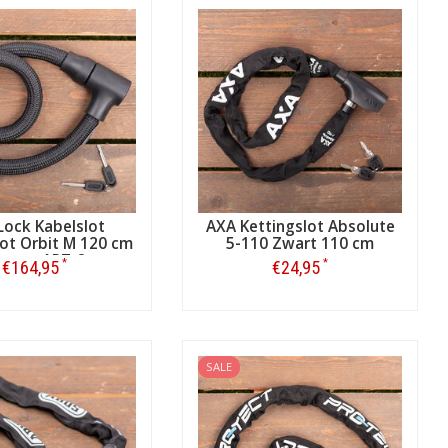
Lock Kabelslot
AXA Kettingslot Absolute
lot Orbit M 120 cm
5-110 Zwart 110 cm
art - ART-2
*
*
€164,95
€24,95
Bestellen
Bestellen
SALE