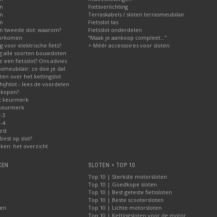
en
Fietsverlichting
en
Terraskabels / sloten terrasmeubilair
en
Fietsslot tas
n tweede slot: waarom?
Fietsslot onderdelen
voorkomen
“Maak je aankoop compleet…”
ig voor elektrische fiets?
> Méér accessoires voor sloten
ng alle soorten bouwsloten
 een fietsslot? Ons advies
asmeubilair: zo doe je dat
en over het kettingslot
jfslot - lees de voordelen
 kopen?
t keurmerk
 keurmerk
-3
-4
est
best op slot?
ken: het overzicht
KEN
SLOTEN > TOP 10
Top 10 | Sterkste motorsloten
Top 10 | Goedkope sloten
Top 10 | Best geteste fietssloten
Top 10 | Beste scootersloten
ten
Top 10 | Lichte motorsloten
Top 10 | Kettingsloten voor de motor