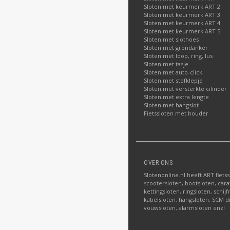
Sloten met keurmerk ART 2
Sloten met keurmerk ART 3
Sloten met keurmerk ART 4
Sloten met keurmerk ART 5
Sloten met slothoes
Sloten met grondanker
Sloten met loop, ring, lus
Sloten met tasje
Sloten met auto-click
Sloten met stofklepje
Sloten met versterkte cilinder
Sloten met extra lengte
Sloten met hangslot
Fietssloten met houder
OVER ONS
Slotenonline.nl heeft ART fiets
scootersloten, bootsloten, carav
kettingsloten, ringsloten, schij
kabelsloten, hangsloten, SCM di
vouwsloten, alarmsloten enz!