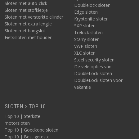
Sloten met auto-click
Doublelock sloten
Sloten met stofklepje
Edge sloten
Sloten met versterkte cilinder
Kryptonite sloten
Sloten met extra lengte
SXP sloten
Sloten met hangslot
Trelock sloten
Voor het op slot zetten van de aanhanger dan wel caravan of
Fietssloten met houder
Starry sloten
bijvoorbeeld vouwwagen, heeft DoubleLock deze type sloten:
VWP sloten
Disselslot / koppelingsslot
XLC sloten
Kabelslot
Steel security sloten
Wielslot
De vele opties van
Kettingslot
DoubleLock sloten
ART- en/of SCM-keurmerk?
DoubleLock sloten voor
De meeste kabelsloten en kettingsloten van DoubleLock zijn
vakantie
voorzien van een ART-keurmerk. Slechts enkele
productvarianten zijn hiervan uitgezonderd, afhankelijk van het
slotmechanisme dat aan de ketting of kabel zit, zoals het
SLOTEN > TOP 10
robuuste slot U-Lock BEAST. Het wielslot en de meeste van de
disselsloten / koppelingssloten hebben het SCM-keurmerk.
Top 10 | Sterkste
motorsloten
In de praktijk
Praktijksituaties waar een aanhangerslot van DoubleLock van
Top 10 | Goedkope sloten
soms cruciaal nut is? Denk aan het snel beveiligen van een
Top 10 | Best geteste