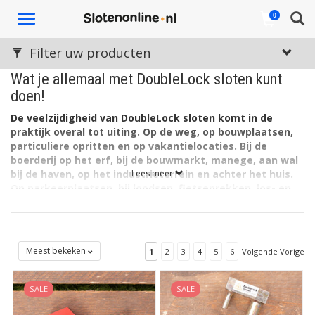
Toggle
0
navigation
Filter uw producten
Wat je allemaal met DoubleLock sloten kunt
doen!
De veelzijdigheid van DoubleLock sloten komt in de
praktijk overal tot uiting. Op de weg, op bouwplaatsen,
particuliere opritten en op vakantielocaties. Bij de
boerderij op het erf, bij de bouwmarkt, manege, aan wal
bij de haven, op het industrieterrein en achter het huis.
Lees meer
Op parkeerplaatsen, bij loodsen, fietsenrekken, los- en
laadplaatsen en magazijn. DoubleLock biedt een veilige
oplossing voor het slot zetten van… feitelijk zo goed als
alles.
De sloten van DoubleLock zijn te verdelen in meerdere
Meest bekeken
1
2
3
4
5
6
Volgende Vorige
hoofdmoten. Het merk heeft anti-diefstalproducten voor de
Aanhanger / caravan
, voor de
Boot
, voor de
Bestelwagen
,
SALE
SALE
voor de
Vrachtwagen
, voor een
Container
, voor op de
Bouwplaats
en voor
Tweewielers
.