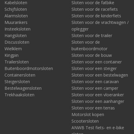
Kabelsloten
Sloten voor de fatbike
Schijfsloten
Sloten voor de racefiets
Alarmsloten
Sloten voor de kinderfiets
Muurankers
Sloten voor de vrachtwagen /
Insteeksloten
oplegger
Hangsloten
Sloten voor de trailer
Discussloten
Sloten voor de
Wielklem
buitenboordmotor
Een rolsteiger tegen diefstal beschermen. Daarvoor moet je iets
Kingpin
Sloten voor de bouw
slims en effectiefs verzinnen. Dat heeft DoubleLock gedaan en
Trailersloten
Sloten voor een container
daar is het steigerslot Spider uitgerold. Deze naam heeft het niet
Buitenboordmotorsloten
Sloten voor een steiger
voor niets. Het slot heeft namelijk twee in het oog springende
Containersloten
Sloten voor een bestelwagen
haken. Deze klemmen enerzijds om de opbouwframes,
Steigersloten
Sloten voor een caravan
anderzijds om de schoren. Zo kan niemand de frames en de
Bestelwagensloten
Sloten voor een camper
schoren van elkaar verwijderen. Demonteren is daarmee niet
Trekhaaksloten
Sloten voor een vloeranker
mogelijk. Ook dit slot heeft de DoubleLock-eigen dieprode
Sloten voor een aanhanger
signaalkleur. En daar kan niemand omheen.
Sloten voor een terras
Voorbeeld van DoubleLock steigerslot:
Motorslot kopen
DoubleLock Spider
Scootersloten
ANWB Test fiets- en e-bike