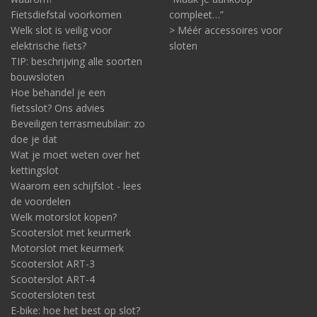
Fietsdiefstal voorkomen
compleet…”
Welk slot is veilig voor
> Méér accessoires voor
elektrische fiets?
sloten
TIP: beschrijving alle soorten
bouwsloten
Hoe behandel je een
fietsslot? Ons advies
Het keurmerk ART wordt afgegeven door Stichting ART.
Beveiligen terrasmeubilair: zo
Daarin zetelen onder meer de ANWB, BOVAG, verzekeraars en
doe je dat
politie. ART-gecertificeerde sloten hebben met succes
aanvalstesten en laboratoriumtesten ondergaan, door SKG-
Wat je moet weten over het
IKOB.
kettingslot
Waarom een schijfslot - lees
DoubleLock slot gebruiken is meestal slechts
de voordelen
secondewerk
Welk motorslot kopen?
Een ander punt waaraan goed te merken is dat het om een
DoubleLock gaat, is het opvallend eenvoudige gebruik. Dat laten
Scooterslot met keurmerk
ook de diverse video’s met productuitleg op deze pagina (en
Motorslot met keurmerk
elders op Slotenonline.nl) zien. De video’s zijn al ultrakort. De tijd
Scooterslot ART-3
die het in de praktijk kost om de trailer / caravan, boot,
Scooterslot ART-4
bestelwagen, vrachtwagen, container, tweewieler of ander
Scootersloten test
kostbaar eigendom op slot te zetten, is meestal zelfs nog
E-bike: hoe het best op slot?