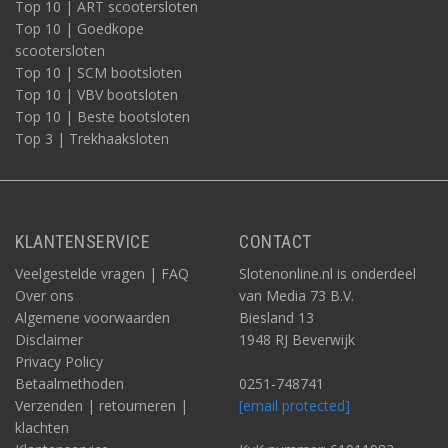
Top 10 | ART scootersloten
Top 10 | Goedkope
scootersloten
Top 10 | SCM bootsloten
Top 10 | VBV bootsloten
Top 10 | Beste bootsloten
Zo werkt een DoubleLock aanhangerslot en caravanslot
Top 3 | Trekhaaksloten
Het
disselslot
als type aanhangerslot werkt als volgt.
Deze sloten zijn er in veel varianten. In de kern zorgt het ervoor
dat de dissel van de aanhanger / trailer / caravan niet meer kan
bewegen naar de juiste stand om de koppeling te kunnen
KLANTENSERVICE
CONTACT
maken. Dit gebeurt door eerst de hendel in de open stand te
zetten, en vervolgens daardoorheen de stalen pin van het slot te
Veelgestelde vragen | FAQ
Slotenonline.nl is onderdeel
plaatsen. Dit belemmert het mechanisme voor aan- en
Over ons
van Media 73 B.V.
afkoppeling. Vandaar ook de naam koppelingsslot.
Algemene voorwaarden
Biesland 13
Soorten aanhangers
Disclaimer
1948 RJ Beverwijk
Disselsloten zijn er voor horizontale en verticale koppelingen,
Privacy Policy
voor geremde en ongeremde aanhangwagens, speciaal voor
Betaalmethoden
0251-748741
ALKO koppelingen (vaak aanhangwagens of caravans) of juist
Verzenden | retourneren |
[email protected]
voor een boottrailer. Ze zijn ook vaak gemaakt voor een
klachten
specifieke kogeldiameter.