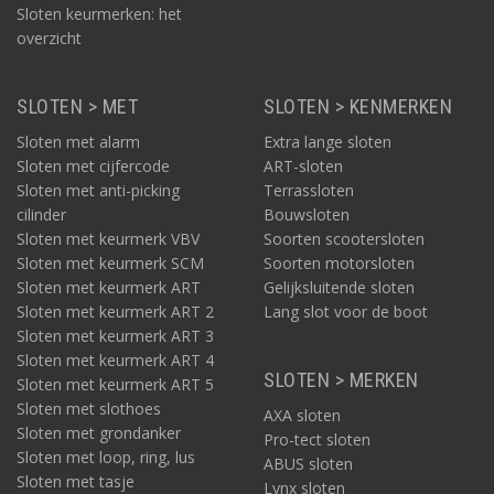
korter.
Sloten keurmerken: het
overzicht
>
SLOTEN > MET
SLOTEN > KENMERKEN
Sloten met alarm
Extra lange sloten
De mogelijkheden van DoubleLock
Sloten met cijfercode
ART-sloten
aanhangersloten en caravansloten
Sloten met anti-picking
Terrassloten
cilinder
Bouwsloten
Sloten met keurmerk VBV
Soorten scootersloten
Sloten met keurmerk SCM
Soorten motorsloten
Sloten met keurmerk ART
Gelijksluitende sloten
Sloten met keurmerk ART 2
Lang slot voor de boot
Sloten met keurmerk ART 3
Sloten met keurmerk ART 4
SLOTEN > MERKEN
Sloten met keurmerk ART 5
Sloten met slothoes
AXA sloten
Sloten met grondanker
Pro-tect sloten
Sloten met loop, ring, lus
ABUS sloten
Sloten met tasje
Lynx sloten