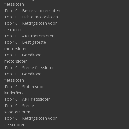
vouwwagen, paardentrailer, caravan, boottrailer, plateauwagen,
fietssloten
motortrailer, bagagewagen of andere aanhangwagen.
Top 10 | Beste scootersloten
Top 10 | Lichte motorsloten
Dankzij het disselslot is de aanhanger niet los te koppelen van
het trekvoertuig. Met het wielslot is de aanhanger überhaupt
Top 10 | Kettingsloten voor
niet te rijden. En een kettingslot of kabelslot biedt voor de
de motor
gewenste diefstalpreventie flexibele, aanvullende mogelijkheden.
Top 10 | ART motorsloten
Top 10 | Best geteste
Denk zeker ook aan de extra veilige
combinatie van
motorsloten
disselslot én wielslot
.
Top 10 | Goedkope
Alle type DoubleLock sloten voor de aanhanger zijn snel in
motorsloten
gebruik. Dat maakt het bijvoorbeeld praktisch voor bij een
Top 10 | Sterke fietssloten
tussenstop zoals langs de snelweg. Of op de camping, manege,
Top 10 | Goedkope
watersportgebied of andere plek van bestemming. Zomaar een
fietssloten
voorbeeld: bij aankomst na een lange rit, terwijl u eerst even het
restaurant opzoekt, alvorens met de motor, caravan,
Top 10 | Sloten voor
vouwwagen, boot of andere aanhanger-inhoud ‘aan de slag’ te
kinderfiets
gaan.
Top 10 | ART fietssloten
Top 10 | Sterke
scootersloten
Top 10 | Kettingsloten voor
de scooter