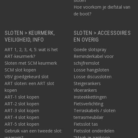
sloten
Overige herkenbare eigenschappen van dit merk
Hoe voorkom je diefstal van
de boot?
Het (gepatenteerde) ontwerp van de sloten – gericht op heel
specifieke toepassingen – en de eigen, rode kleur zijn niet de
enige herkenbare eigenschappen van een DoubleLock slot.
SLOTEN > KEURMERK,
SLOTEN > ACCESSOIRES
Naast deze uiterlijke kenmerken is er nog een gemene deler,
VEILIGHEID, INFO
EN OVERIG
niet direct zichtbaar, maar wel relevant en merkbaar: doorgaans
is een DoubleLock slot SCM- en/of ART-gekeurd. Dat zegt veel
ART 1, 2, 3, 4, 5: wat is het
Goede slotspray
over de kwaliteit, en is daarmee óók van wezenlijk belang voor
ART-keurmerk?
Reminderkabel voor
de verzekering.
Sloten met SCM keurmerk
schijfremslot
SCM is de afkorting van Stichting Certificering
SCM slot kopen
Losse hangsloten
Motorvoertuigen.
Sloten met dit keurmerk hebben
VBV goedgekeurd slot
Losse discussloten
veeleisende testen doorstaan: op agressieve aanvallen,
ART sloten: een ART slot
Steigerankers
stofbestendigheid, duurzaamheid, vriesbestendigheid en zout-
kopen
Vloerankers
en waterbestendigheid. Het SCM keurmerk is van belang voor
ART-1 slot kopen
Insteekkettingen
sloten voor caravan, paardentrailer, aanhangwagen,
ART-2 slot kopen
Fietsverlichting
vrachtwagen en boot.
ART-3 slot kopen
Terraskabels / sloten
ART-4 slot kopen
terrasmeubilair
ART-5 slot kopen
Fietsslot tas
Gebruik van een tweede slot:
Fietsslot onderdelen
waarom?
“Maak je aankoop