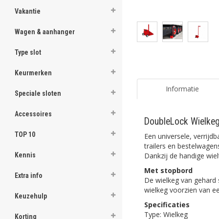
Vakantie
Wagen & aanhanger
Type slot
Keurmerken
Informatie
Speciale sloten
Accessoires
DoubleLock Wielkeg
TOP 10
Een universele, verrijd
trailers en bestelwage
Dankzij de handige wiel
Kennis
Met stopbord
Extra info
De wielkeg van gehard s
wielkeg voorzien van ee
Keuzehulp
Specificaties
Type: Wielkeg
Korting