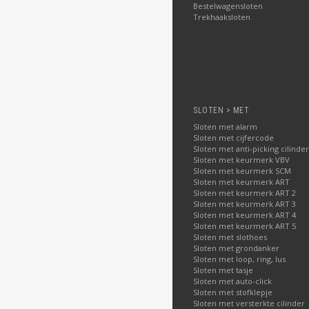
Bestelwagensloten
Trekhaaksloten
SLOTEN > MET
Sloten met alarm
Sloten met cijfercode
Sloten met anti-picking cilinder
Sloten met keurmerk VBV
Sloten met keurmerk SCM
Sloten met keurmerk ART
Sloten met keurmerk ART 2
Sloten met keurmerk ART 3
Sloten met keurmerk ART 4
Sloten met keurmerk ART 5
Sloten met slothoes
Sloten met grondanker
Sloten met loop, ring, lus
Sloten met tasje
Sloten met auto-click
Sloten met stofklepje
Sloten met versterkte cilinder