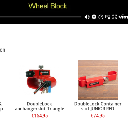
ten
DoubleLock
DoubleLock Container
DoubleLo
angerslot Triangle
slot JUNIOR RED
slot HE
Lock RED SCM
€154,95
€74,95
€
Bestellen
Bestellen
B