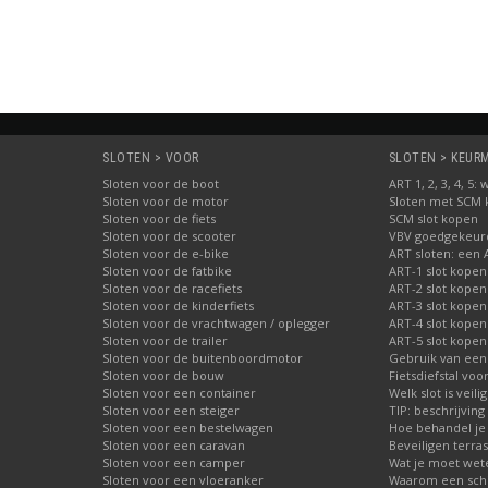
SLOTEN > VOOR
SLOTEN > KEURME
Sloten voor de boot
ART 1, 2, 3, 4, 5
Sloten voor de motor
Sloten met SCM
Sloten voor de fiets
SCM slot kopen
Sloten voor de scooter
VBV goedgekeurd
Sloten voor de e-bike
ART sloten: een 
Sloten voor de fatbike
ART-1 slot kopen
Sloten voor de racefiets
ART-2 slot kopen
Sloten voor de kinderfiets
ART-3 slot kopen
Sloten voor de vrachtwagen / oplegger
ART-4 slot kopen
Sloten voor de trailer
ART-5 slot kopen
Sloten voor de buitenboordmotor
Gebruik van een
Sloten voor de bouw
Fietsdiefstal vo
Sloten voor een container
Welk slot is veili
Sloten voor een steiger
TIP: beschrijvin
Sloten voor een bestelwagen
Hoe behandel je 
Sloten voor een caravan
Beveiligen terras
Sloten voor een camper
Wat je moet wete
Sloten voor een vloeranker
Waarom een schij