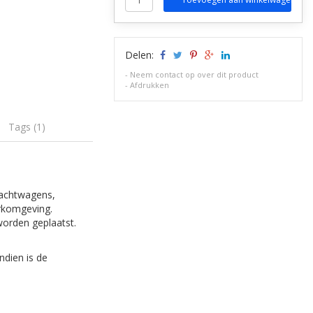
Delen:
-
Neem contact op over dit product
-
Afdrukken
Tags (1)
rachtwagens,
rkomgeving.
 worden geplaatst.
ndien is de