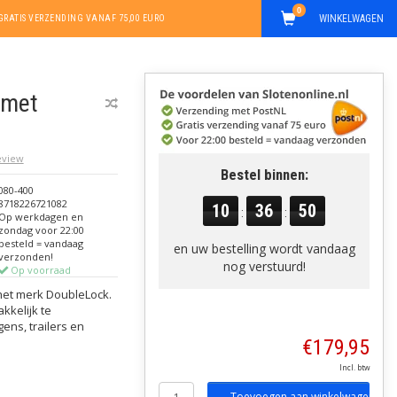
0
WINKELWAGEN
GRATIS VERZENDING VANAF 75,00 EURO
 met
review
Bestel binnen:
080-400
8718226721082
10
36
49
:
:
Op werkdagen en
zondag voor 22:00
besteld = vandaag
en uw bestelling wordt vandaag
verzonden!
nog verstuurd!
Op voorraad
het merk DoubleLock.
kkelijk te
ens, trailers en
€179,95
Incl. btw
Toevoegen aan winkelwagen