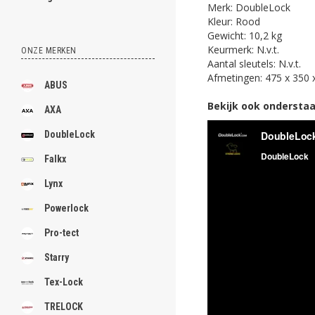
Merk: DoubleLock
Kleur: Rood
Gewicht: 10,2 kg
Keurmerk: N.v.t.
ONZE MERKEN
Aantal sleutels: N.v.t.
Afmetingen: 475 x 350
ABUS
Bekijk ook onderstaa
AXA
DoubleLock
Falkx
Lynx
Powerlock
Pro-tect
Starry
Tex-Lock
TRELOCK