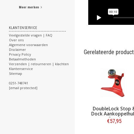
Meer merken
KLANTENSERVICE
Veelgestelde vragen | FAQ
Over ons
Algemene voorwaarden
Disclaimer
Gerelateerde produc
Privacy Policy
Betaalmethoden
Verzenden | retourneren | klachten
Klantenservice
Sitemap
0251-748741
[email protected]
DoubleLock wielklem
DoubleLock Stop &
Buffalo
Dock Aankoppelhulp
aanh
Rood
€127,95
€57,95
€164,95
Bestellen
Bestellen