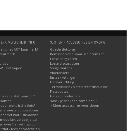
RK, VEILIGHEID, INFO
SLOTEN > ACCESSOIRES EN OVERIG
: wat is het ART-keurmerk?
Goede slotspray
 keurmerk
Reminderkabel voor schijfremslot
Losse hangsloten
 slot
Losse discussloten
ART slot kopen
Steigerankers
Vloerankers
Insteekkettingen
Fietsverlichting
Terraskabels / sloten terrasmeubilair
Fietsslot tas
 tweede slot: waarom?
Fietsslot onderdelen
orkomen
“Maak je aankoop compleet…”
g voor elektrische fiets?
> Méér accessoires voor sloten
g alle soorten bouwsloten
een fietsslot? Ons advies
meubilair: zo doe je dat
n over het kettingslot
fslot - lees de voordelen