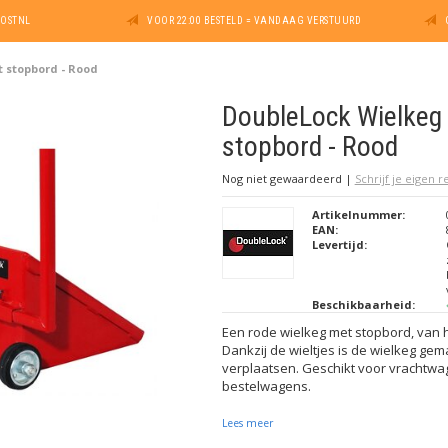
POSTNL
VOOR 22:00 BESTELD = VANDAAG VERSTUURD
 stopbord - Rood
DoubleLock Wielkeg
stopbord - Rood
Nog niet gewaardeerd
|
Schrijf je eigen 
Artikelnummer:
EAN:
Levertijd:
Beschikbaarheid:
Een rode wielkeg met stopbord, van 
Dankzij de wieltjes is de wielkeg gema
verplaatsen. Geschikt voor vrachtwag
bestelwagens.
Lees meer