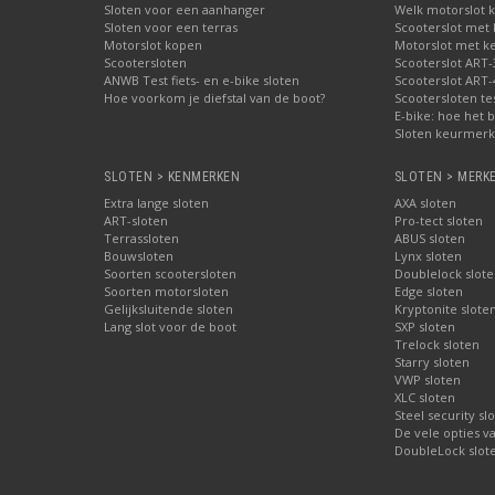
Sloten voor een aanhanger
Welk motorslot 
Sloten voor een terras
Scooterslot met
Motorslot kopen
Motorslot met k
Scootersloten
Scooterslot ART-
ANWB Test fiets- en e-bike sloten
Scooterslot ART-
Hoe voorkom je diefstal van de boot?
Scootersloten te
E-bike: hoe het b
Sloten keurmerke
SLOTEN > KENMERKEN
SLOTEN > MERK
Extra lange sloten
AXA sloten
ART-sloten
Pro-tect sloten
Terrassloten
ABUS sloten
Bouwsloten
Lynx sloten
Soorten scootersloten
Doublelock slote
Soorten motorsloten
Edge sloten
Gelijksluitende sloten
Kryptonite slote
Lang slot voor de boot
SXP sloten
Trelock sloten
Starry sloten
VWP sloten
XLC sloten
Steel security sl
De vele opties v
DoubleLock slote