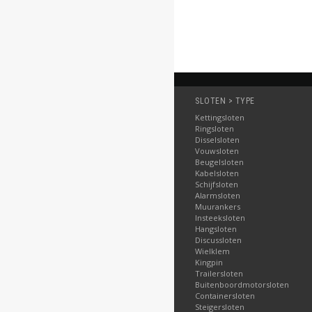
SLOTEN > TYPE
Kettingsloten
Ringsloten
Disselsloten
Vouwsloten
Beugelsloten
Kabelsloten
Schijfsloten
Alarmsloten
Muurankers
Insteeksloten
Hangsloten
Discussloten
Wielklem
Kingpin
Trailersloten
Buitenboordmotorsloten
Containersloten
Steigersloten