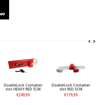
ck Container
DoubleLock Container
DoubleLock V
AVY RED SCM
slot RED SCM
249,95
€179,95
€119,9
estellen
Bestellen
Bestelle