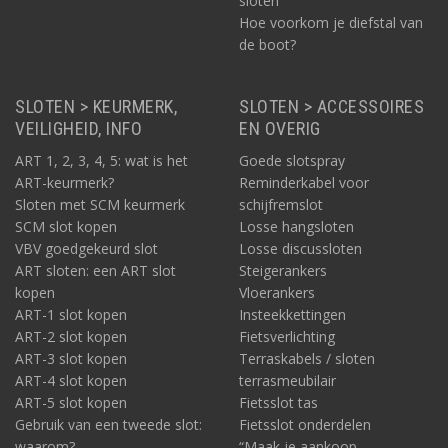
sloten
Hoe voorkom je diefstal van
de boot?
SLOTEN > KEURMERK,
SLOTEN > ACCESSOIRES
VEILIGHEID, INFO
EN OVERIG
ART 1, 2, 3, 4, 5: wat is het
Goede slotspray
ART-keurmerk?
Reminderkabel voor
Sloten met SCM keurmerk
schijfremslot
SCM slot kopen
Losse hangsloten
VBV goedgekeurd slot
Losse discussloten
ART sloten: een ART slot
Steigerankers
kopen
Vloerankers
ART-1 slot kopen
Insteekkettingen
ART-2 slot kopen
Fietsverlichting
ART-3 slot kopen
Terraskabels / sloten
ART-4 slot kopen
terrasmeubilair
ART-5 slot kopen
Fietsslot tas
Gebruik van een tweede slot:
Fietsslot onderdelen
waarom?
“Maak je aankoop