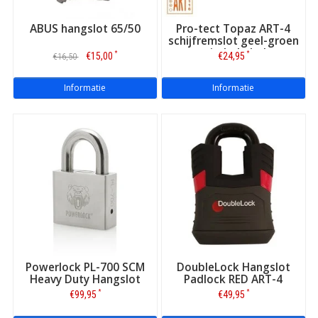
ABUS hangslot 65/50
Pro-tect Topaz ART-4
schijfremslot geel-groen
met reminderkabel en tas
*
*
€15,00
€24,95
€16,50
ART-4
Informatie
Informatie
Powerlock PL-700 SCM
DoubleLock Hangslot
Heavy Duty Hangslot
Padlock RED ART-4
*
*
€99,95
€49,95