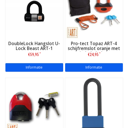
DoubleLock Hangslot U-
Pro-tect Topaz ART-4
Lock Beast ART-1
schijfremslot oranje met
reminderkabel en tas
*
*
€59,95
€24,95
Informatie
Informatie