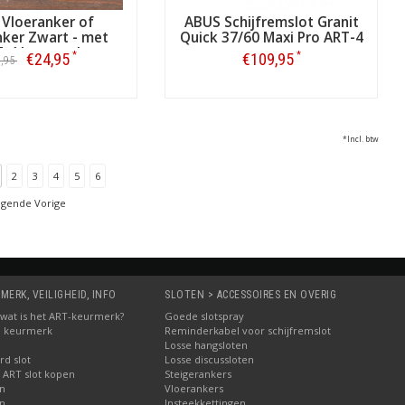
 Vloeranker of
ABUS Schijfremslot Granit
ker Zwart - met
Quick 37/60 Maxi Pro ART-4
-4 keurmerk
*
*
€24,95
€109,95
9,95
Bestellen
Bestellen
*Incl. btw
2
3
4
5
6
lgende Vorige
MERK, VEILIGHEID, INFO
SLOTEN > ACCESSOIRES EN OVERIG
5: wat is het ART-keurmerk?
Goede slotspray
M keurmerk
Reminderkabel voor schijfremslot
Losse hangsloten
d slot
Losse discussloten
 ART slot kopen
Steigerankers
en
Vloerankers
en
Insteekkettingen