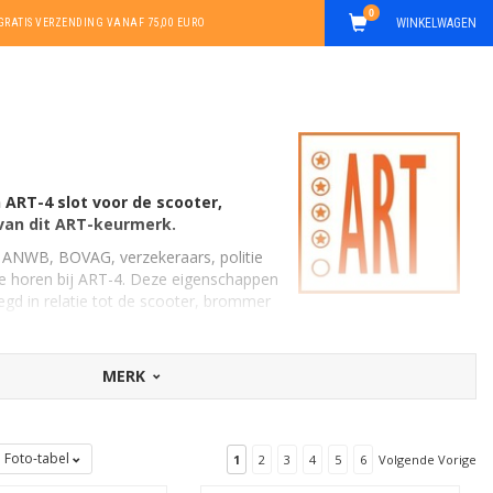
0
WINKELWAGEN
GRATIS VERZENDING VANAF 75,00 EURO
ART-4 slot voor de scooter,
 van dit ART-keurmerk.
ls ANWB, BOVAG, verzekeraars, politie
die horen bij ART-4. Deze eigenschappen
zegd in relatie tot de scooter, brommer
MERK
nkele ART-1 sloten, maar vooral
ART-2
sloten
(voor met name de zwaardere
Foto-tabel
1
2
3
4
5
6
Volgende Vorige
minimale vereiste in de strijd tegen