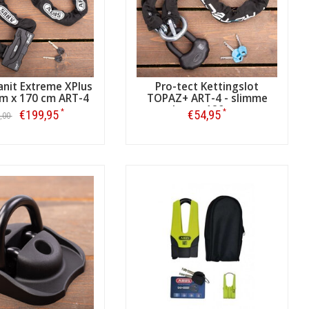
 er dan in elk geval bij voorbaat al
s u een verzekering heeft afgesloten.
nit Extreme XPlus
Pro-tect Kettingslot
r waarschijnlijk twee sleutels moet
m x 170 cm ART-4
TOPAZ+ ART-4 - slimme
k altijd de polisvoorwaarden van uw
loop - 120 cm
*
*
€199,95
€54,95
,00
Bestellen
Bestellen