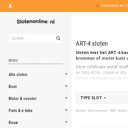
VERZENDING MET 
ART-4 sloten
Sloten met het ART-4 keu
brommer of motor kunt u 
MENU
Deze certificatie wordt ona
en SKG-IKOB. U kunt er dus 
Alle sloten
bieden zekerheid over de mat
en (lichtere) motor.
Boot
Welke ART-sloten zijn er
TYPE SLOT
SKG-IKOB verzorgt de bijbeh
Motor & scooter
sloten
(voor fietsen),
ART-
motoren).
Fiets & e-bike
Home
/
Keurmerken
/
ART sloten
ART-4 slot voor de scoo
Bouw
Het certificaat ART-4 voor s