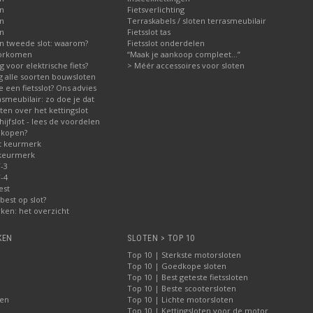
en
Fietsverlichting
en
Terraskabels / sloten terrasmeubilair
en
Fietsslot tas
n tweede slot: waarom?
Fietsslot onderdelen
voorkomen
“Maak je aankoop compleet…”
ig voor elektrische fiets?
> Méér accessoires voor sloten
ng alle soorten bouwsloten
 een fietsslot? Ons advies
asmeubilair: zo doe je dat
en over het kettingslot
jfslot - lees de voordelen
 kopen?
t keurmerk
 keurmerk
-3
-4
est
best op slot?
ken: het overzicht
KEN
SLOTEN > TOP 10
Top 10 | Sterkste motorsloten
Top 10 | Goedkope sloten
Top 10 | Best geteste fietssloten
Top 10 | Beste scootersloten
ten
Top 10 | Lichte motorsloten
Top 10 | Kettingsloten voor de motor