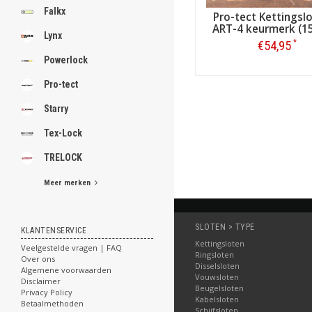
Falkx
Pro-tect Kettingsl
ART-4 keurmerk (1
Lynx
*
€54,95
Powerlock
Bestellen
Pro-tect
Starry
Tex-Lock
TRELOCK
Meer merken
SLOTEN > TYPE
KLANTENSERVICE
Kettingsloten
Veelgestelde vragen | FAQ
Ringsloten
Over ons
Disselsloten
Algemene voorwaarden
Vouwsloten
Disclaimer
Beugelsloten
Privacy Policy
Kabelsloten
Betaalmethoden
Schijfsloten