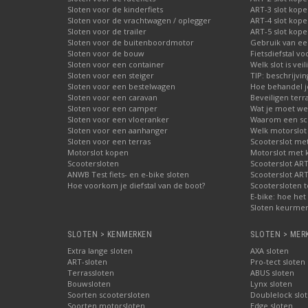
Sloten voor de kinderfiets
ART-3 slot kop
Sloten voor de vrachtwagen / oplegger
ART-4 slot kop
Sloten voor de trailer
ART-5 slot kop
Sloten voor de buitenboordmotor
Gebruik van ee
Sloten voor de bouw
Fietsdiefstal 
Sloten voor een container
Welk slot is veil
Sloten voor een steiger
TIP: beschrijvi
Sloten voor een bestelwagen
Hoe behandel je
Sloten voor een caravan
Beveiligen terr
Sloten voor een camper
Wat je moet wet
Sloten voor een vloeranker
Waarom een schi
Sloten voor een aanhanger
Welk motorslot
Sloten voor een terras
Scooterslot me
Motorslot kopen
Motorslot met
Scootersloten
Scooterslot ART
ANWB Test fiets- en e-bike sloten
Scooterslot ART
Hoe voorkom je diefstal van de boot?
Scootersloten t
E-bike: hoe het 
Sloten keurmer
SLOTEN > KENMERKEN
SLOTEN > MER
Extra lange sloten
AXA sloten
ART-sloten
Pro-tect sloten
Terrassloten
ABUS sloten
Bouwsloten
Lynx sloten
Soorten scootersloten
Doublelock slo
Soorten motorsloten
Edge sloten