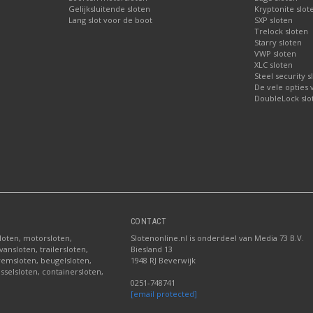
Gelijksluitende sloten
Kryptonite slot
Lang slot voor de boot
SXP sloten
Trelock sloten
Starry sloten
VWP sloten
XLC sloten
Steel security s
De vele opties
DoubleLock slo
CONTACT
sloten, motorsloten,
Slotenonline.nl is onderdeel van Media 73 B.V.
ansloten, trailersloten,
Biesland 13
fremsloten, beugelsloten,
1948 RJ Beverwijk
sselsloten, containersloten,
0251-748741
[email protected]