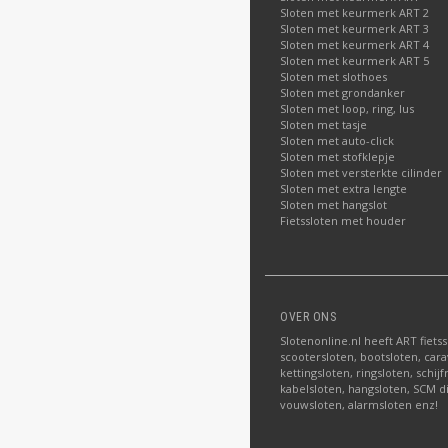
Sloten met keurmerk ART 2
Sloten met keurmerk ART 3
Sloten met keurmerk ART 4
Sloten met keurmerk ART 5
Sloten met slothoes
Sloten met grondanker
Sloten met loop, ring, lus
Sloten met tasje
Sloten met auto-click
Sloten met stofklepje
Sloten met versterkte cilinder
Sloten met extra lengte
Sloten met hangslot
Fietssloten met houder
OVER ONS
Slotenonline.nl heeft ART fiets
scootersloten, bootsloten, carav
kettingsloten, ringsloten, schij
kabelsloten, hangsloten, SCM di
vouwsloten, alarmsloten enz!