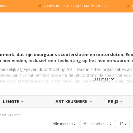
POSTNL
VOOR 22:00 BESTELD = VANDAAG VERSTUURD
rmerk: dat zijn doorgaans scootersloten en motorsloten. Een 
hier vinden, inclusief een toelichting op het hoe en waarom
fhankelijk afgegeven door Stichting ART. Daarin zitten organisaties a
zeker van zijn dat het slot ook echt deugt conform de specificaties 
Lees meer
e van diefstalbeveiliging. In het geval van vier ART-sterren zoals ge
 nog meer?
LENGTE
ART KEURMERK
PRIJS
orende testen in het laboratorium. Naast ART-4 sloten zijn er ook e
3 sloten
(voor duurdere fietsen en scooters / brommers) en
ART-5 
/
ART-4 sloten
terverzekering en motorverzekering
Alle merken
Meest bekeken
12
loten voor de scooter en motor is zeker voor het laatste voertuig een 