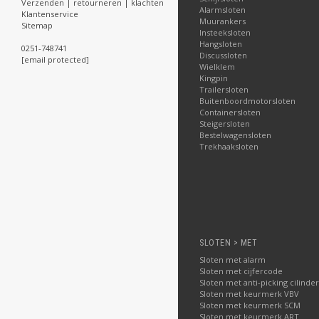
Verzenden | retourneren | klachten
Alarmsloten
Klantenservice
Muurankers
Sitemap
Insteeksloten
Hangsloten
0251-748741
Discussloten
[email protected]
Wielklem
Kingpin
Trailersloten
Buitenboordmotorsloten
Containersloten
Steigersloten
Bestelwagensloten
Trekhaaksloten
SLOTEN > MET
Sloten met alarm
Sloten met cijfercode
Sloten met anti-picking cilinder
Sloten met keurmerk VBV
Sloten met keurmerk SCM
Sloten met keurmerk ART