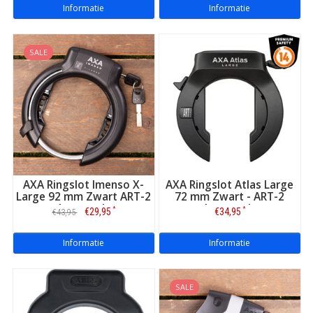
kinderfiets
.
Informatie
Informatie
Overige soorten fietssloten
Zie, indien gewenst, eveneens de andere typen fietssloten op
SALE
Slotenonline.nl, inclusief toelichting:
Beugelslot voor de fiets
Kettingslot voor de fiets
Insteekslot voor de fiets
Kabelslot voor de fiets
Vouwslot voor de fiets
Alarmslot voor de fiets
Slot voor de kinderfiets
En zie ook:
accessoires voor bij een fietsslot
.
AXA Ringslot Imenso X-
AXA Ringslot Atlas Large
Large 92 mm Zwart ART-2
72 mm Zwart - ART-2
keurmerk
keurmerk
*
*
€29,95
€34,95
€43,95
Informatie
Informatie
SALE