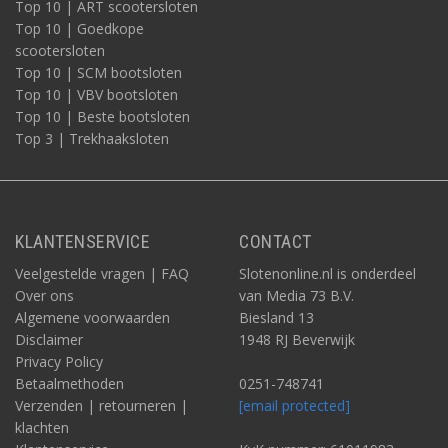
Top 10 | ART scootersloten
Top 10 | Goedkope
scootersloten
Top 10 | SCM bootsloten
Top 10 | VBV bootsloten
Top 10 | Beste bootsloten
Top 3 | Trekhaaksloten
KLANTENSERVICE
CONTACT
Veelgestelde vragen | FAQ
Slotenonline.nl is onderdeel
Over ons
van Media 73 B.V.
Algemene voorwaarden
Biesland 13
Disclaimer
1948 RJ Beverwijk
Privacy Policy
Betaalmethoden
0251-748741
Verzenden | retourneren |
[email protected]
klachten