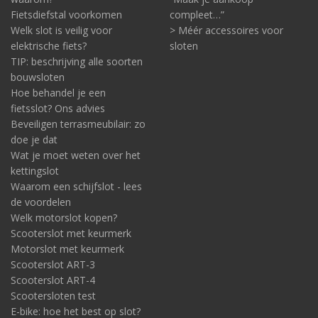
Fietsdiefstal voorkomen
compleet…”
Welk slot is veilig voor
> Méér accessoires voor
elektrische fiets?
sloten
TIP: beschrijving alle soorten
bouwsloten
Hoe behandel je een
fietsslot? Ons advies
Beveiligen terrasmeubilair: zo
doe je dat
Wat je moet weten over het
kettingslot
Waarom een schijfslot - lees
de voordelen
Welk motorslot kopen?
Scooterslot met keurmerk
Motorslot met keurmerk
Scooterslot ART-3
Scooterslot ART-4
Scootersloten test
E-bike: hoe het best op slot?