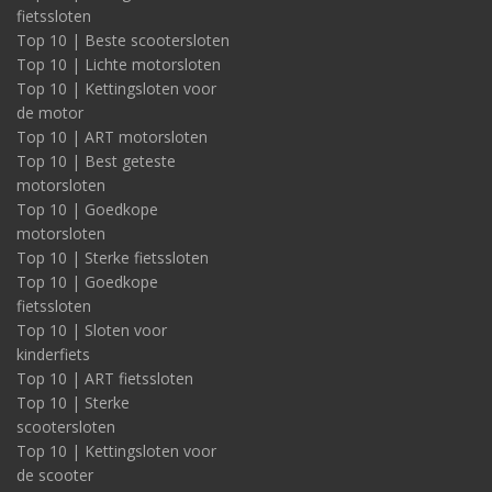
fietssloten
Top 10 | Beste scootersloten
Top 10 | Lichte motorsloten
Top 10 | Kettingsloten voor
de motor
Top 10 | ART motorsloten
Top 10 | Best geteste
motorsloten
Top 10 | Goedkope
motorsloten
Top 10 | Sterke fietssloten
Top 10 | Goedkope
fietssloten
Top 10 | Sloten voor
kinderfiets
Top 10 | ART fietssloten
Top 10 | Sterke
scootersloten
Top 10 | Kettingsloten voor
de scooter