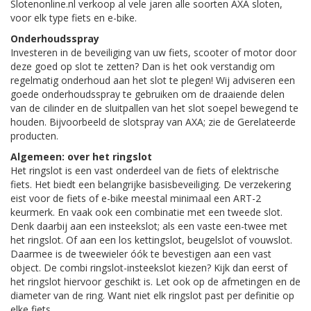
Slotenonline.nl verkoop al vele jaren alle soorten AXA sloten,
voor elk type fiets en e-bike.
Onderhoudsspray
Investeren in de beveiliging van uw fiets, scooter of motor door
deze goed op slot te zetten? Dan is het ook verstandig om
regelmatig onderhoud aan het slot te plegen! Wij adviseren een
goede onderhoudsspray te gebruiken om de draaiende delen
van de cilinder en de sluitpallen van het slot soepel bewegend te
houden. Bijvoorbeeld de slotspray van AXA; zie de Gerelateerde
producten.
Algemeen: over het ringslot
Het ringslot is een vast onderdeel van de fiets of elektrische
fiets. Het biedt een belangrijke basisbeveiliging. De verzekering
eist voor de fiets of e-bike meestal minimaal een ART-2
keurmerk. En vaak ook een combinatie met een tweede slot.
Denk daarbij aan een insteekslot; als een vaste een-twee met
het ringslot. Of aan een los kettingslot, beugelslot of vouwslot.
Daarmee is de tweewieler óók te bevestigen aan een vast
object. De combi ringslot-insteekslot kiezen? Kijk dan eerst of
het ringslot hiervoor geschikt is. Let ook op de afmetingen en de
diameter van de ring. Want niet elk ringslot past per definitie op
elke fiets.