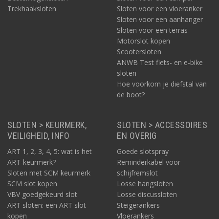
Trekhaaksloten
Sloten voor een vloeranker
Sloten voor een aanhanger
Sloten voor een terras
Motorslot kopen
Scootersloten
ANWB Test fiets- en e-bike
sloten
Hoe voorkom je diefstal van
de boot?
SLOTEN > KEURMERK,
SLOTEN > ACCESSOIRES
VEILIGHEID, INFO
EN OVERIG
ART 1, 2, 3, 4, 5: wat is het
Goede slotspray
ART-keurmerk?
Reminderkabel voor
Sloten met SCM keurmerk
schijfremslot
SCM slot kopen
Losse hangsloten
VBV goedgekeurd slot
Losse discussloten
ART sloten: een ART slot
Steigerankers
kopen
Vloerankers