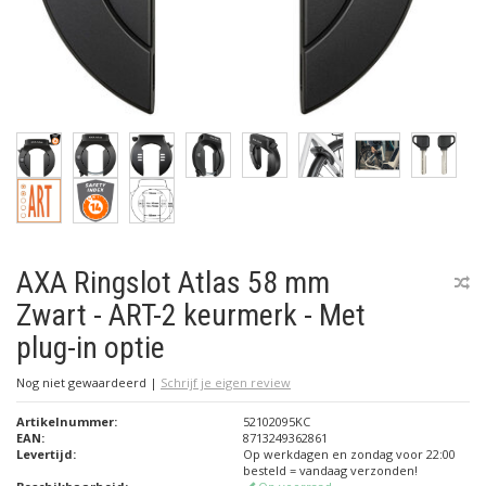
AXA Ringslot Atlas 58 mm
Zwart - ART-2 keurmerk - Met
plug-in optie
Nog niet gewaardeerd
|
Schrijf je eigen review
Artikelnummer:
52102095KC
EAN:
8713249362861
Levertijd:
Op werkdagen en zondag voor 22:00
besteld = vandaag verzonden!