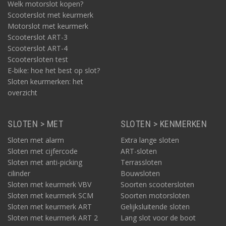
Welk motorslot kopen?
Scooterslot met keurmerk
Motorslot met keurmerk
Scooterslot ART-3
Scooterslot ART-4
Scootersloten test
E-bike: hoe het best op slot?
Sloten keurmerken: het
overzicht
SLOTEN > MET
SLOTEN > KENMERKEN
Sloten met alarm
Extra lange sloten
Sloten met cijfercode
ART-sloten
Sloten met anti-picking
Terrassloten
cilinder
Bouwsloten
Sloten met keurmerk VBV
Soorten scootersloten
Sloten met keurmerk SCM
Soorten motorsloten
Sloten met keurmerk ART
Gelijksluitende sloten
Sloten met keurmerk ART 2
Lang slot voor de boot