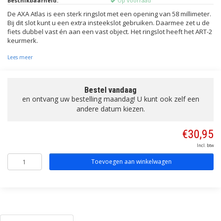
Beschikbaarheid:
Op voorraad
De AXA Atlas is een sterk ringslot met een opening van 58 millimeter.
Bij dit slot kunt u een extra insteekslot gebruiken. Daarmee zet u de
fiets dubbel vast én aan een vast object. Het ringslot heeft het ART-2
keurmerk.
Lees meer
Bestel vandaag
en ontvang uw bestelling maandag! U kunt ook zelf een
andere datum kiezen.
€30,95
Incl. btw
Toevoegen aan winkelwagen