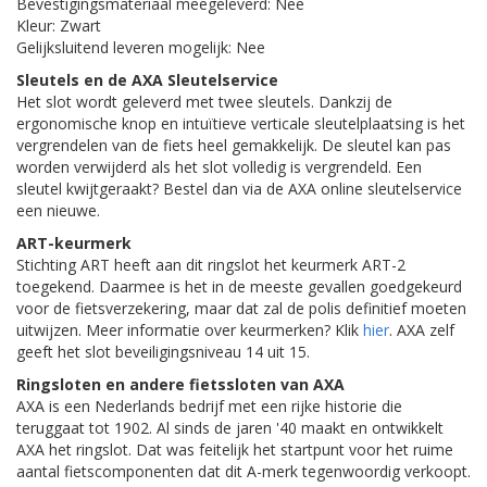
Bevestigingsmateriaal meegeleverd: Nee
Kleur: Zwart
Gelijksluitend leveren mogelijk: Nee
Sleutels en de AXA Sleutelservice
Het slot wordt geleverd met twee sleutels. Dankzij de
ergonomische knop en intuïtieve verticale sleutelplaatsing is het
vergrendelen van de fiets heel gemakkelijk. De sleutel kan pas
worden verwijderd als het slot volledig is vergrendeld. Een
sleutel kwijtgeraakt? Bestel dan via de AXA online sleutelservice
een nieuwe.
ART-keurmerk
Stichting ART heeft aan dit ringslot het keurmerk ART-2
toegekend. Daarmee is het in de meeste gevallen goedgekeurd
voor de fietsverzekering, maar dat zal de polis definitief moeten
uitwijzen. Meer informatie over keurmerken? Klik
hier
. AXA zelf
geeft het slot beveiligingsniveau 14 uit 15.
Ringsloten en andere fietssloten van AXA
AXA is een Nederlands bedrijf met een rijke historie die
teruggaat tot 1902. Al sinds de jaren '40 maakt en ontwikkelt
AXA het ringslot. Dat was feitelijk het startpunt voor het ruime
aantal fietscomponenten dat dit A-merk tegenwoordig verkoopt.