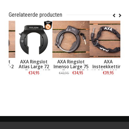
Gerelateerde producten
ot
AXA Ringslot
AXA Ringslot
AXA
T-2
Atlas Large 72
Imenso Large 75
Insteekketting
In
mm Zwart - ART-
mm Zwart ART-2
ULC Pro 100 cm
U
95
€34,95
€34,95
€39,95
€43,95
2 keurmerk
keurmerk
Zwart ART-2
Informatie
Informatie
Informatie