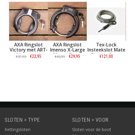
gslot
AXA Ringslot
Tex-Lock
Tex-Lock
et ART-
Imenso X-Large
Insteekslot Mate
Insteekslot Mate
merk
92 mm Zwart
Electric Grey -
Textielslot
T
22,95
€29,95
€121,00
€121,00
€43,95
t)
ART-2 keurmerk
Textielslot
Morpho Blauw
120 cm
atie
Informatie
Informatie
Informatie
SLOTEN > TYPE
SLOTEN > VOOR
Kettingsloten
Sloten voor de boot