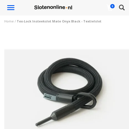
Toggle
0
navigation
Home
/
Tex-Lock Insteekslot Mate Onyx Black - Textielslot