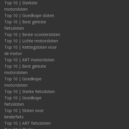
Top 10 | Sterkste
motorsloten
Top 10 | Goedkope sloten
Top 10 | Best geteste
fietssloten
Top 10 | Beste scootersloten
Top 10 | Lichte motorsloten
Top 10 | Kettingsloten voor
de motor
Top 10 | ART motorsloten
Top 10 | Best geteste
motorsloten
Top 10 | Goedkope
motorsloten
Top 10 | Sterke fietssloten
Top 10 | Goedkope
fietssloten
Top 10 | Sloten voor
kinderfiets
Top 10 | ART fietssloten