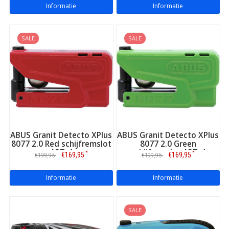
Informatie
Informatie
SALE
SALE
ABUS Granit Detecto XPlus
ABUS Granit Detecto XPlus
8077 2.0 Red schijfremslot
8077 2.0 Green
ART-4
schijfremslot ART-4
*
*
€169,95
€169,95
€199,95
€199,95
Informatie
Informatie
SALE