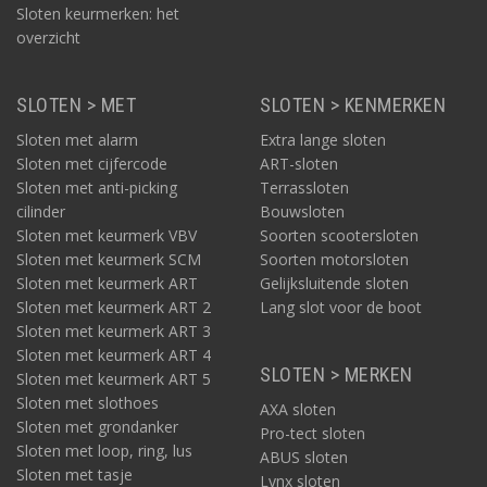
Sloten keurmerken: het
overzicht
SLOTEN > MET
SLOTEN > KENMERKEN
Sloten met alarm
Extra lange sloten
Sloten met cijfercode
ART-sloten
Sloten met anti-picking
Terrassloten
cilinder
Bouwsloten
Sloten met keurmerk VBV
Soorten scootersloten
Sloten met keurmerk SCM
Soorten motorsloten
Sloten met keurmerk ART
Gelijksluitende sloten
Sloten met keurmerk ART 2
Lang slot voor de boot
Sloten met keurmerk ART 3
Sloten met keurmerk ART 4
SLOTEN > MERKEN
Sloten met keurmerk ART 5
Sloten met slothoes
AXA sloten
Sloten met grondanker
Pro-tect sloten
Sloten met loop, ring, lus
ABUS sloten
Sloten met tasje
Lynx sloten