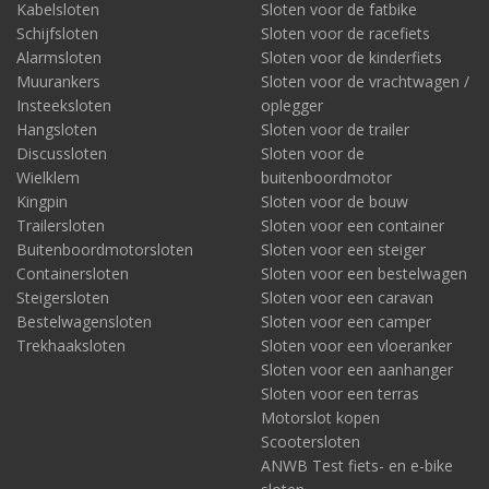
Kabelsloten
Sloten voor de fatbike
Schijfsloten
Sloten voor de racefiets
Alarmsloten
Sloten voor de kinderfiets
Muurankers
Sloten voor de vrachtwagen /
Insteeksloten
oplegger
Hangsloten
Sloten voor de trailer
Discussloten
Sloten voor de
Wielklem
buitenboordmotor
Kingpin
Sloten voor de bouw
Trailersloten
Sloten voor een container
Buitenboordmotorsloten
Sloten voor een steiger
Containersloten
Sloten voor een bestelwagen
Steigersloten
Sloten voor een caravan
Bestelwagensloten
Sloten voor een camper
Trekhaaksloten
Sloten voor een vloeranker
Sloten voor een aanhanger
Sloten voor een terras
Motorslot kopen
Scootersloten
ANWB Test fiets- en e-bike