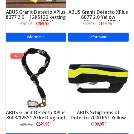
Voordelig
Zie ook de uitgebreide productomschrijvingen van dit type
ABUS Granit Detecto XPlus
ABUS Granit Detecto XPlus
8077 2.0 + 12KS120 ketting
8077 2.0 Yellow
motorslot op Slotenonline.nl. U vindt daar ook onze steevast op
met loop ART-4
schijfremslot ART-4
zijn minst zéér concurrerende prijs!
*
*
€259,95
€169,95
€289,95
€199,95
Informatie
Informatie
Andere soorten motorsloten
Zie, indien gewenst, eveneens de andere typen motorsloten op
Slotenonline.nl inclusief toelichting:
SALE
Kettingslot voor de motor
Beugelslot voor de motor
Schijfremslot voor de motor
Zie ook:
accessoires voor bij een motorslot
.
ABUS Granit Detecto XPlus
ABUS Schijfremslot
8008/12KS120 ketting met
Detecto 7000 RS1 Yellow
loop ART-4
*
*
€249,95
€109,95
€289,95