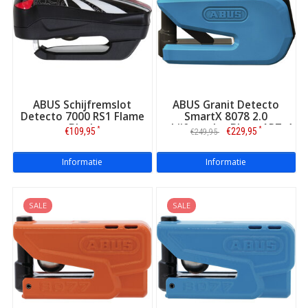
ABUS Schijfremslot
ABUS Granit Detecto
Detecto 7000 RS1 Flame
SmartX 8078 2.0
Black
schijfremslot Blue - ART-4
*
*
€109,95
€229,95
€249,95
Informatie
Informatie
SALE
SALE