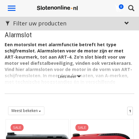
Toggle
0
navigation
Filter uw producten
Alarmslot
Een motorslot met alarmfunctie betreft het type
schijfremslot.
Alarmsloten voor de motor zijn er met
ART-keurmerk, tot aan ART-4. Zo'n slot biedt voor uw
motor veel diefstalbeveiliging
, vinden ook verzekeraars.
Vind hier alarmsloten voor de motor in de vorm van ART-
schijfremsloten. In meerdere formaten, van A-merken,
Lees meer
met technische hoogstandjes én in verschillende
prijsklassen... maar in deze slotenshop standaard zeer
voordelig.
Het voordeel van een motorslot met alarm is duidelijk: geen dief
die graag zijn stiekeme werk doet te midden van oorverdovend
Meest bekeken
1
lawaai, dat bovendien 100% zeker de aandacht trekt van
omstanders. Een alarmslot is daarmee een effectief anti-
SALE
SALE
diefstalmiddel voor het dure, gemotoriseerde voertuig.
"Waarom een alarmslot voor mijn motor?"