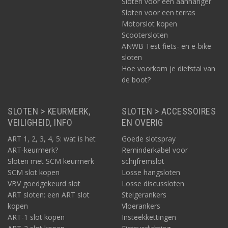
Sloten voor een aanhanger
Sloten voor een terras
Motorslot kopen
Scootersloten
ANWB Test fiets- en e-bike
sloten
Hoe voorkom je diefstal van
de boot?
SLOTEN > KEURMERK,
SLOTEN > ACCESSOIRES
VEILIGHEID, INFO
EN OVERIG
ART 1, 2, 3, 4, 5: wat is het
Goede slotspray
ART-keurmerk?
Reminderkabel voor
Sloten met SCM keurmerk
schijfremslot
SCM slot kopen
Losse hangsloten
VBV goedgekeurd slot
Losse discussloten
ART sloten: een ART slot
Steigerankers
kopen
Vloerankers
ART-1 slot kopen
Insteekkettingen