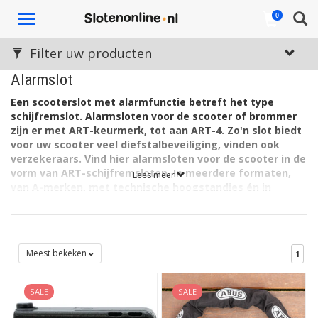
Toggle
0
navigation
Filter uw producten
Alarmslot
Een scooterslot met alarmfunctie betreft het type
schijfremslot.
Alarmsloten voor de scooter of brommer
zijn er met ART-keurmerk, tot aan ART-4. Zo'n slot biedt
voor uw scooter veel diefstalbeveiliging
, vinden ook
verzekeraars. Vind hier alarmsloten voor de scooter in de
vorm van ART-schijfremsloten. In meerdere formaten,
Lees meer
van A-merken, met technische hoogstandjes én in
verschillende prijsklassen... maar in deze slotenshop
standaard zeer voordelig.
Het voordeel van een scooterslot met alarm is duidelijk: geen
dief die graag zijn stiekeme werk doet te midden van
Meest bekeken
1
oorverdovend lawaai, dat bovendien 100% zeker de aandacht
trekt van omstanders. Een alarmslot is daarmee een effectief
SALE
SALE
anti-diefstalmiddel voor het dure, gemotoriseerde voertuig.
"Waarom een alarmslot voor mijn scooter?"