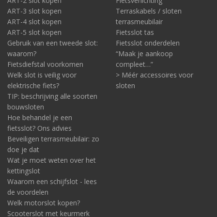
ART-2 slot kopen
Fietsverlichting
ART-3 slot kopen
Terraskabels / sloten
ART-4 slot kopen
terrasmeubilair
ART-5 slot kopen
Fietsslot tas
Gebruik van een tweede slot:
Fietsslot onderdelen
waarom?
“Maak je aankoop
Fietsdiefstal voorkomen
compleet…”
Welk slot is veilig voor
> Méér accessoires voor
elektrische fiets?
sloten
TIP: beschrijving alle soorten
bouwsloten
Hoe behandel je een
fietsslot? Ons advies
Beveiligen terrasmeubilair: zo
doe je dat
Wat je moet weten over het
kettingslot
Waarom een schijfslot - lees
de voordelen
Welk motorslot kopen?
Scooterslot met keurmerk