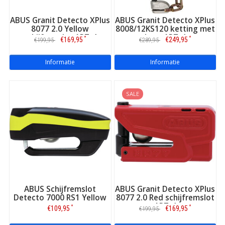
niet kán...
Voordelig
ABUS Granit Detecto XPlus
ABUS Granit Detecto XPlus
8077 2.0 Yellow
8008/12KS120 ketting met
Zie ook de uitgebreide productomschrijvingen van dit type
schijfremslot ART-4
loop ART-4
scooterslot op Slotenonline.nl. U vindt daar ook onze steevast
*
*
€169,95
€249,95
€199,95
€289,95
op zijn minst zéér concurrerende prijs!
Informatie
Informatie
Andere soorten scootersloten en brommersloten
Zie, indien gewenst, eveneens de andere typen scootersloten
SALE
op Slotenonline.nl inclusief toelichting:
Kettingslot voor de scooter
Beugelslot voor de scooter
Schijfremslot voor de scooter
Zie ook:
accessoires voor bij een scooterslot
.
ABUS Schijfremslot
ABUS Granit Detecto XPlus
Detecto 7000 RS1 Yellow
8077 2.0 Red schijfremslot
ART-4
*
*
€109,95
€169,95
€199,95