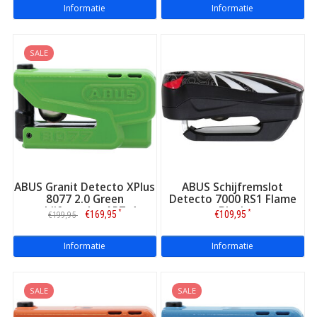
Informatie
Informatie
SALE
ABUS Granit Detecto XPlus
ABUS Schijfremslot
8077 2.0 Green
Detecto 7000 RS1 Flame
schijfremslot ART-4
Black
*
*
€169,95
€109,95
€199,95
Informatie
Informatie
SALE
SALE