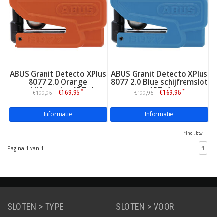
ABUS Granit Detecto XPlus
ABUS Granit Detecto XPlus
8077 2.0 Orange
8077 2.0 Blue schijfremslot
schijfremslot ART-4
ART-4
*
*
€169,95
€169,95
€199,95
€199,95
Informatie
Informatie
*Incl. btw
Pagina 1 van 1
1
SLOTEN > TYPE
SLOTEN > VOOR