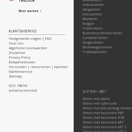
TRELOCK
Insteeksloten
Hangsloten
Meer merken
Discussloten
Wielklem
Kingpin
Trailersloten
KLANTENSERVICE
Buitenboordmotorsloten
Containersloten
Veelgestelde vragen | FAQ
Steigersloten
Over ons
Bestelwagensloten
Algemene voorwaarden
Trekhaaksloten
Disclaimer
Privacy Policy
Betaalmethoden
Verzenden | retourneren | klachten
Klantenservice
Sitemap
0251-748741
[email protected]
SLOTEN > MET
ABUS Amparo nieuw
Sloten met alarm
Sloten met cijfercode
ABUS Amparo oud
Sloten met anti-picking cilinder
Sloten met keurmerk VBV
ABUS Shield
Sloten met keurmerk SCM
Sloten met keurmerk ART
Sloten met keurmerk ART 2
Sloten met keurmerk ART 3