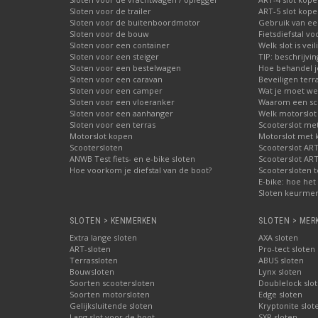
Sloten voor de trailer
ART-5 slot kop
Sloten voor de buitenboordmotor
Gebruik van ee
LUMA
Sloten voor de bouw
Fietsdiefstal 
Sloten voor een container
Welk slot is veil
Starry Citycat
(Let op,
Sloten voor een steiger
TIP: beschrijvi
Sloten voor een bestelwagen
Hoe behandel je
Sloten voor een caravan
Beveiligen terr
Sloten voor een camper
Wat je moet wet
AXA RLC
Sloten voor een vloeranker
Waarom een schi
AXA ULC
Sloten voor een aanhanger
Welk motorslot
AXA ULC Pro
Sloten voor een terras
Scooterslot me
Motorslot kopen
Motorslot met
Scootersloten
Scooterslot ART
ABUS Ach 6KS
ANWB Test fiets- en e-bike sloten
Scooterslot ART
(4003318899638
(ni
Hoe voorkom je diefstal van de boot?
Scootersloten t
4003318899645)
E-bike: hoe het 
Sloten keurmer
ABUS Ach 8KS
(4003318953736)
SLOTEN > KENMERKEN
SLOTEN > MER
ABUS Ad Ch 6KS
Extra lange sloten
(4003318186189, 40
AXA sloten
ART-sloten
Pro-tect sloten
meer leverbaar)
)
Terrassloten
ABUS sloten
ABUS Ad Ch 8KS
Bouwsloten
Lynx sloten
(4003318807831 & 
Soorten scootersloten
Doublelock slo
Soorten motorsloten
ABUS 12/100
Edge sloten
(= ins
Gelijksluitende sloten
Kryptonite slot
ABUS Adapter Chain C
Lang slot voor de boot
SXP sloten