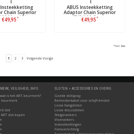
steekkabel)
Insteekketting
ABUS Insteekketting
r Chain Superior
Adaptor Chain Superior
100 Metal Blue
7KS/100 Green
*
*
€49,95
€49,95
Bestellen
Bestellen
*Incl. btw
1
2
3
Volgende Vorige
et meer leverbaar)
&
MERK, VEILIGHEID, INFO
SLOTEN > ACCESSOIRES EN OVERIG
assic (Let op, niet in de Falkx Armour)
5: wat is het ART-keurmerk?
Goede slotspray
BUS insteeksloten
M keurmerk
Reminderkabel voor schijfremslot
Losse hangsloten
d slot
Losse discussloten
 ART slot kopen
Steigerankers
en
Vloerankers
en
Insteekkettingen
en
Fietsverlichting
steekkabel)
en
Terraskabels / sloten terrasmeubilair