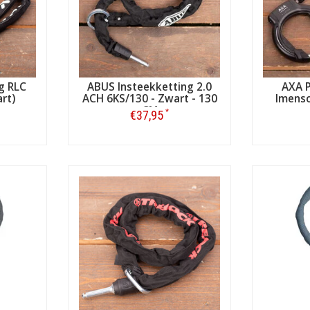
AXA RLC
AXA DPI
AXA ULC
AXA ULC Pro
ABUS Ach 6KS
g RLC
ABUS Insteekketting 2.0
AXA 
(4003318899638
(ni
rt)
ACH 6KS/130 - Zwart - 130
Imenso
CM
4003318899645)
*
€37,95
ABUS Ach 8KS
(4003318953736)
Bestellen
ABUS Ad Ch 6KS
(4003318186189, 40
meer leverbaar)
)
ABUS Ad Ch 8KS
(4003318807831 & 4
ABUS 12/100
(= ins
ABUS Adapter Chain C
Klik hier voor deze A
Tex-Lock Mate
Trelock ZR355
Trelock ZR455