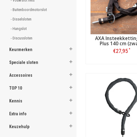
- Vouwslot fiets 
- Buitenboordmotorslot 
- Disselsloten 
- Hangslot 
AXA Insteekkettin
- Discussloten 
Plus 140 cm (zwa
Keurmerken
*
€27,95
Speciale sloten
Bestellen
AXA Defender
Accessoires
AXA Victory
TOP 10
AXA Solid Plus
Kennis
Extra info
Keuzehulp