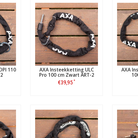
ij het ringslot
specifiek bij een type ringslot. Leest u dus goed de productuitleg. Daa
langer, hoe méér mogelijkheden voor het bevestigen van de fiets aan
kortere insteekketting kan mogelijk al voldoen, met als voordeel ee
ngte de insteekketting moet hebben?
etting kopen is dus zonde van het extra geld en het extra gewicht. M
nk daarom eerst waaraan u de fiets met de ketting (meestal) wilt en mo
(bijvoorbeeld bij een boom) liever in de richting van 110 of 140 cen
t geknipt touwtje om te testen.
 precies de insteekketting?
DPI 110
AXA Insteekketting ULC
Nadat u de sleutel van het ringslot heef
AXA In
-2
Pro 100 cm Zwart ART-2
10
n om dit vervolgens om bijvoorbeeld een paal heen te slaan, en het li
 de fiets. Daarna steekt u de kop van de insteekketting weer in de op
*
€39,95
paken van het achterwiel, haalt de sleutel eruit en beide sloten zijn 
Bestellen
or ringslot
.
 past in welk ringslot?
PASSENDE INSTEEKSLOT