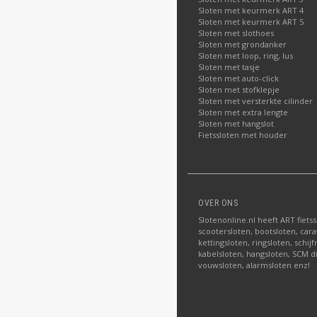
Sloten met keurmerk ART 4
Sloten met keurmerk ART 5
Sloten met slothoes
Sloten met grondanker
Sloten met loop, ring, lus
Sloten met tasje
Sloten met auto-click
Sloten met stofklepje
Sloten met versterkte cilinder
Sloten met extra lengte
Sloten met hangslot
Fietssloten met houder
OVER ONS
Slotenonline.nl heeft ART fiets
scootersloten, bootsloten, carav
kettingsloten, ringsloten, schij
kabelsloten, hangsloten, SCM di
vouwsloten, alarmsloten enz!
Lynx Lazo 74