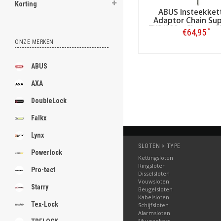
Korting
ABUS Insteekket
Adaptor Chain Sup
7KS/100 + Slottas 
*
€64,95
ONZE MERKEN
Bestellen
ABUS
AXA
DoubleLock
Falkx
AXA Imenso
Lynx
AXA Block XXL
SLOTEN > TYPE
Powerlock
Kettingsloten
Trelock RS430
Ringsloten
Pro-tect
Trelock RS453
Disselsloten
Vouwsloten
Starry
Falkx
Beugelsloten
Kabelsloten
Tex-Lock
Schijfsloten
Alarmsloten
Muurankers