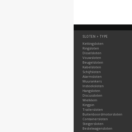
SLOTEN > TYPE
Kettingsloten
Ringsloten
Disselsloten
Vouwsloten
Beugelsloten
Kabelsloten
Schijfsloten
Alarmsloten
Muurankers
Insteeksloten
Hangsloten
Discussloten
Wielklem
Kingpin
Trailersloten
Buitenboordmotorsloten
Containersloten
Steigersloten
Bestelwagensloten