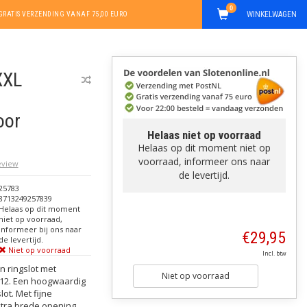
0
WINKELWAGEN
GRATIS VERZENDING VANAF 75,00 EURO
XXL
oor
Helaas niet op voorraad
Helaas op dit moment niet op
voorraad, informeer ons naar
review
de levertijd.
25783
8713249257839
Helaas op dit moment
niet op voorraad,
informeer bij ons naar
€29,95
de levertijd.
Niet op voorraad
Incl. btw
en ringslot met
Niet op voorraad
 12. Een hoogwaardig
ot. Met fijne
xtra brede opening.