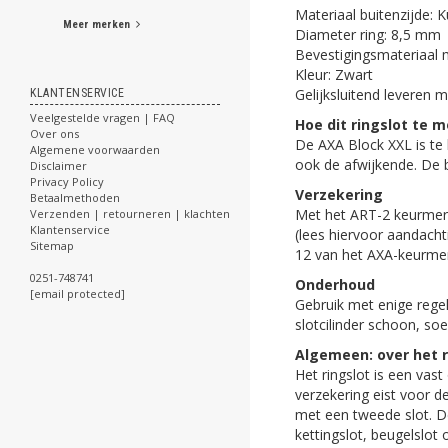
Materiaal buitenzijde: 
Meer merken
Diameter ring: 8,5 mm
Bevestigingsmateriaal
Kleur: Zwart
Gelijksluitend leveren m
KLANTENSERVICE
Veelgestelde vragen | FAQ
Hoe dit
ringslot te 
Over ons
De AXA Block XXL is te 
Algemene voorwaarden
ook de afwijkende. De 
Disclaimer
Privacy Policy
Verzekering
Betaalmethoden
Met het ART-2 keurmerk
Verzenden | retourneren | klachten
Klantenservice
(lees hiervoor aandacht
Sitemap
12 van het AXA-keurmerk
0251-748741
Onderhoud
[email protected]
Gebruik met enige regel
slotcilinder schoon, s
Algemeen: over het r
Het ringslot is een vast
verzekering eist voor 
met een tweede slot. De
kettingslot, beugelslot