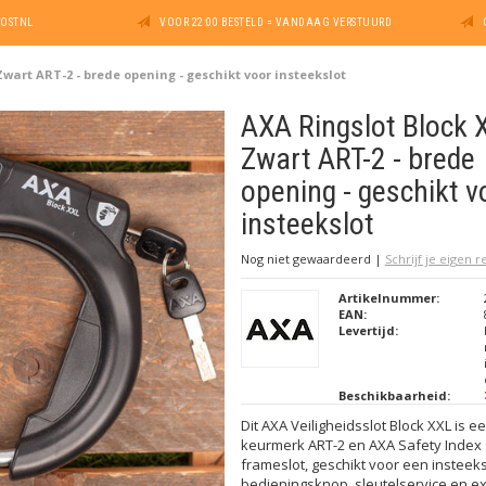
POSTNL
VOOR 22:00 BESTELD = VANDAAG VERSTUURD
Zwart ART-2 - brede opening - geschikt voor insteekslot
AXA Ringslot Block 
Zwart ART-2 - brede
opening - geschikt v
insteekslot
Nog niet gewaardeerd
|
Schrijf je eigen 
Artikelnummer:
EAN:
Levertijd:
Beschikbaarheid:
Dit AXA Veiligheidsslot Block XXL is e
keurmerk ART-2 en AXA Safety Index
frameslot, geschikt voor een insteeksl
bedieningsknop, sleutelservice en e