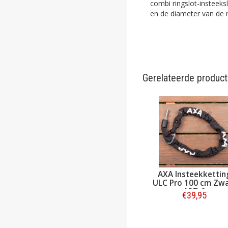
combi ringslot-insteeksl
en de diameter van de r
Gerelateerde produc
AXA Bevestigingsset
AXA Insteekketting
Flex Mount voor
ULC Pro 100 cm Zwart
ringsloten (o.a.
ART-2
€7,95
€39,95
Defender en Victory)
Bestellen
Bestellen