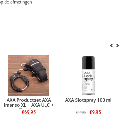
k op de afmetingen
A Productset AXA
AXA Slotspray 100 ml
AXA Rin
nso XL + AXA ULC +
Zwa
Zadeltas
€69,95
€9,95
€
€14,95
Bestellen
Bestellen
Be