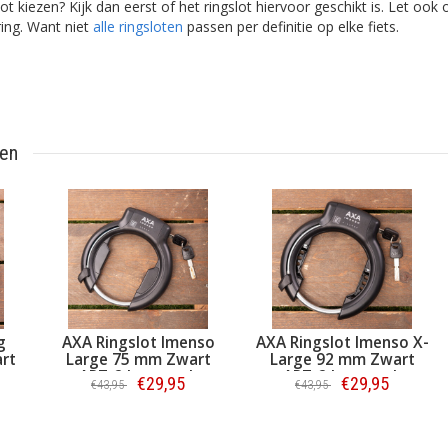
ot kiezen? Kijk dan eerst of het ringslot hiervoor geschikt is. Let oo
ing. Want niet
alle ringsloten
passen per definitie op elke fiets.
ten
AXA Ringslot Imenso
AXA Ringslot Imenso X-
AX
Large 75 mm Zwart
Large 92 mm Zwart
Ime
ART-2 keurmerk
ART-2 keurmerk
€29,95
€29,95
€43,95
€43,95
Bestellen
Bestellen