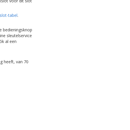
slot voor dit slot
slot-tabel
.
De bedieningsknop
ine sleutelservice
óók al een
g heeft, van 70