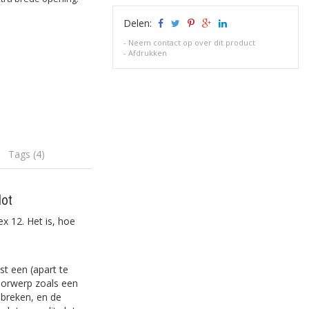
Delen:
-
Neem contact op over dit product
-
Afdrukken
Tags (4)
lot
ex 12. Het is, hoe
st een (apart te
voorwerp zoals een
nbreken, en de