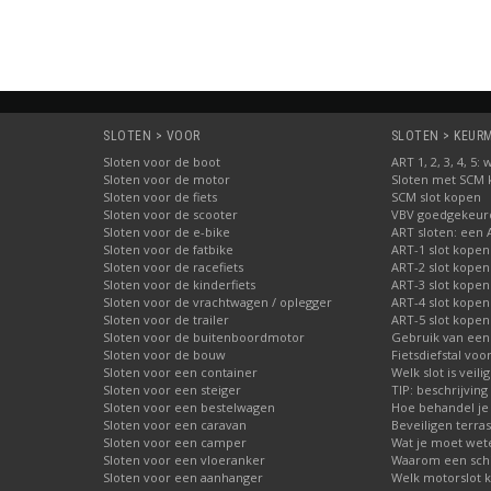
SLOTEN > VOOR
SLOTEN > KEURME
Sloten voor de boot
ART 1, 2, 3, 4, 5
Sloten voor de motor
Sloten met SCM
Sloten voor de fiets
SCM slot kopen
Sloten voor de scooter
VBV goedgekeurd
Sloten voor de e-bike
ART sloten: een 
Sloten voor de fatbike
ART-1 slot kopen
Sloten voor de racefiets
ART-2 slot kopen
Sloten voor de kinderfiets
ART-3 slot kopen
Sloten voor de vrachtwagen / oplegger
ART-4 slot kopen
Sloten voor de trailer
ART-5 slot kopen
Sloten voor de buitenboordmotor
Gebruik van een
Sloten voor de bouw
Fietsdiefstal vo
Sloten voor een container
Welk slot is veili
Sloten voor een steiger
TIP: beschrijvin
Sloten voor een bestelwagen
Hoe behandel je 
Sloten voor een caravan
Beveiligen terras
Sloten voor een camper
Wat je moet wete
Sloten voor een vloeranker
Waarom een schij
Sloten voor een aanhanger
Welk motorslot 