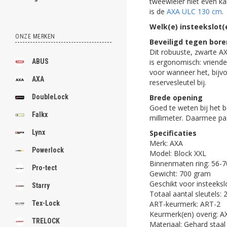
tweewieler niet even kan
is de
AXA ULC 130 cm
.
Welk(e) insteekslot(e
ONZE MERKEN
Beveiligd tegen bore
Dit robuuste, zwarte AX
is ergonomisch: vriende
ABUS
voor wanneer het, bijvoo
AXA
reservesleutel bij.
Brede opening
DoubleLock
Goed te weten bij het 
Falkx
millimeter. Daarmee pa
Specificaties
Lynx
Merk: AXA
Powerlock
Model: Block XXL
Binnenmaten ring: 56-
Pro-tect
Gewicht: 700 gram
Geschikt voor insteekslo
Starry
Totaal aantal sleutels: 
ART-keurmerk: ART-2
Tex-Lock
Keurmerk(en) overig: AX
TRELOCK
Materiaal: Gehard staal