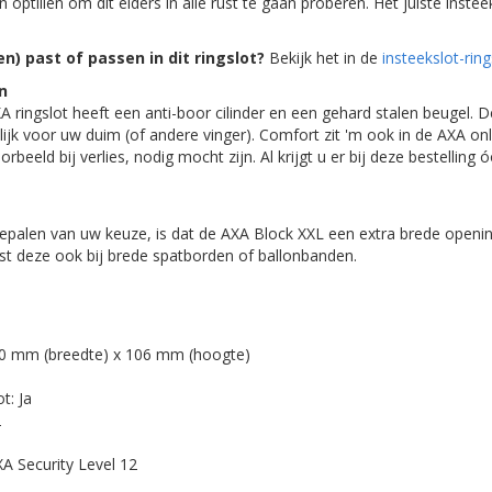
 optillen om dit elders in alle rust te gaan proberen. Het juiste insteek
n) past of passen in dit ringslot?
Bekijk het in de
insteekslot-ring
n
A ringslot heeft een anti-boor cilinder en een gehard stalen beugel. 
lijk voor uw duim (of andere vinger). Comfort zit 'm ook in de AXA onl
rbeeld bij verlies, nodig mocht zijn. Al krijgt u er bij deze bestelling 
bepalen van uw keuze, is dat de AXA Block XXL een extra brede openin
st deze ook bij brede spatborden of ballonbanden.
70 mm (breedte) x 106 mm (hoogte)
t: Ja
2
A Security Level 12