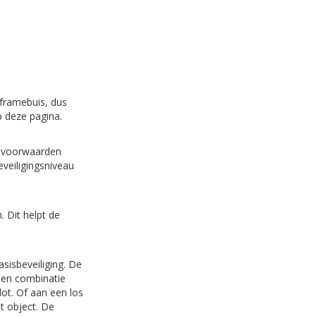
 framebuis, dus
p deze pagina.
de voorwaarden
eveiligingsniveau
. Dit helpt de
asisbeveiliging. De
een combinatie
lot. Of aan een los
t object. De