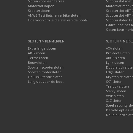
Sloten voor een terras
Scooterslot met
Motorslot kopen
Motorslot met k
Scootersloten
Scooterslot ART-
ANWB Test fiets- en e-bike sloten
Scooterslot ART-
Hoe voorkom je diefstal van de boot?
Scootersloten te
E-bike: hoe het b
Sloten keurmerke
SLOTEN > KENMERKEN
SLOTEN > MERK
Extra lange sloten
AXA sloten
ART-sloten
Pro-tect sloten
Terrassloten
ABUS sloten
Bouwsloten
Lynx sloten
Soorten scootersloten
Doublelock slote
Soorten motorsloten
Edge sloten
Gelijksluitende sloten
Kryptonite slote
Lang slot voor de boot
SXP sloten
Trelock sloten
Starry sloten
VWP sloten
XLC sloten
Steel security sl
De vele opties v
DoubleLock slote