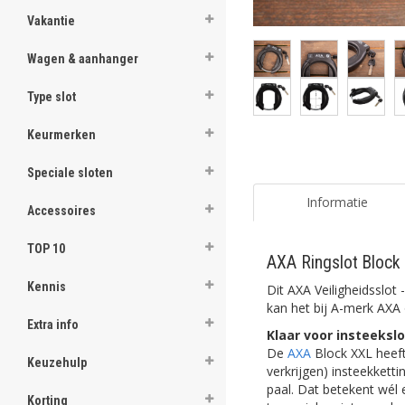
Vakantie
Wagen & aanhanger
Type slot
Keurmerken
Speciale sloten
Informatie
Accessoires
TOP 10
AXA Ringslot Block 
Kennis
Dit AXA Veiligheidsslot
kan het bij A-merk AXA
Extra info
Klaar voor insteekslo
De
AXA
Block XXL heeft 
Keuzehulp
verkrijgen) insteekkett
paal. Dat betekent wél
Korting