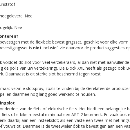
Kunststof
 meegeleverd: Nee
ogelijk: Nee
monteren?
bevestigen met de flexibele bevestigingsset, geschikt voor elke vorm
bevestigingsset is
niet
inclusief; zie daarvoor de productsuggesties o
 voldoet dit slot voor veel verzekeraars, al dan niet met aanvullen
ig de polis van uw verzekering). De Block XXL heeft als gezegd ook B
. Daarnaast is dit sterke slot beschermd tegen roest.
maat vetvrije slotspray, zoals te vinden bij de Gerelateerde producten
oepel en daarmee nog lang goed werkend te houden.
ingslot
 onderdeel van de fiets of elektrische fiets. Het biedt een belangrijke b
de fiets of e-bike meestal minimaal een ART-2 keurmerk. En vaak ook 
nk daarbij aan een insteekslot; als een vaste een-twee met het rings
 of vouwslot. Daarmee is de tweewieler óók te bevestigen aan een vas