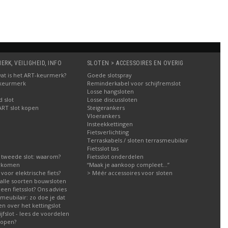
RK, VEILIGHEID, INFO
SLOTEN > ACCESSOIRES EN OVERIG
: wat is het ART-keurmerk?
Goede slotspray
 keurmerk
Reminderkabel voor schijfremslot
Losse hangsloten
 slot
Losse discussloten
ART slot kopen
Steigerankers
Vloerankers
Insteekkettingen
Fietsverlichting
Terraskabels / sloten terrasmeubilair
Fietsslot tas
 tweede slot: waarom?
Fietsslot onderdelen
orkomen
“Maak je aankoop compleet…”
g voor elektrische fiets?
> Méér accessoires voor sloten
g alle soorten bouwsloten
een fietsslot? Ons advies
meubilair: zo doe je dat
n over het kettingslot
fslot - lees de voordelen
kopen?