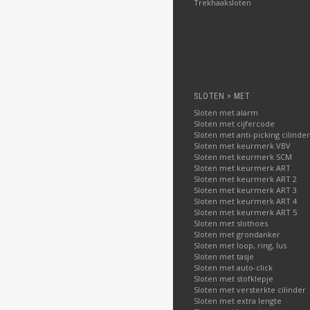
Trekhaaksloten
SLOTEN > MET
Sloten met alarm
Sloten met cijfercode
Sloten met anti-picking cilinder
Sloten met keurmerk VBV
Sloten met keurmerk SCM
Sloten met keurmerk ART
Sloten met keurmerk ART 2
Sloten met keurmerk ART 3
Sloten met keurmerk ART 4
Sloten met keurmerk ART 5
Sloten met slothoes
Sloten met grondanker
Sloten met loop, ring, lus
Sloten met tasje
Sloten met auto-click
Sloten met stofklepje
Sloten met versterkte cilinder
Sloten met extra lengte