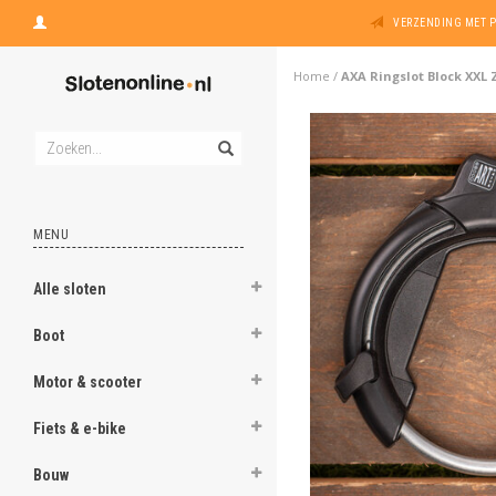
VERZENDING MET 
Home
/
AXA Ringslot Block XXL 
MENU
Alle sloten
Boot
Motor & scooter
Fiets & e-bike
Bouw