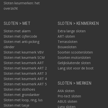
Sloten keurmerken: het
overzicht
SLOTEN > MET
SLOTEN > KENMERKEN
Sloten met alarm
Extra lange sloten
Sloten met cijfercode
ART-sloten
Sloten met anti-picking
Terrassloten
cilinder
Bouwsloten
Sloten met keurmerk VBV
Soorten scootersloten
Sloten met keurmerk SCM
Soorten motorsloten
Sloten met keurmerk ART
Gelijksluitende sloten
Sloten met keurmerk ART 2
Lang slot voor de boot
Sloten met keurmerk ART 3
Sloten met keurmerk ART 4
SLOTEN > MERKEN
Sloten met keurmerk ART 5
Sloten met slothoes
AXA sloten
Sloten met grondanker
Pro-tect sloten
Sloten met loop, ring, lus
ABUS sloten
Sloten met tasje
Lynx sloten