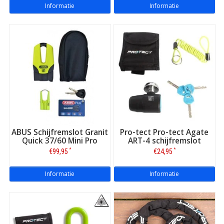
Informatie
Informatie
ABUS Schijfremslot Granit
Pro-tect Pro-tect Agate
Quick 37/60 Mini Pro
ART-4 schijfremslot
*
*
€99,95
€24,95
Informatie
Informatie