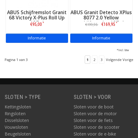
ABUS Schijfremslot Granit
ABUS Granit Detecto XPlus
68 Victory X-Plus Roll Up
8077 2.0 Yellow
ART-4
schijfremslot ART-4
*
*
€95,00
€169,95
€199,95
Informatie
Informatie
*Incl. btw
Pagina 1 van 3
1
2
3
Volgende Vorige
SLOTEN > TYPE
SLOTEN > VOOR
Kettingsloten
Sloten voor de boot
Ringsloten
Sloten voor de motor
Disselsloten
Sloten voor de fiets
Vouwsloten
Sloten voor de scooter
Beugelsloten
Sloten voor de e-bike