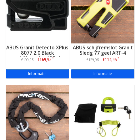
met de sleutel het slothuis er weer aan vast te zetten. Daarmee
is het wiel vóór of achter geblokkeerd, totdat u 'm weer van het
slot draait.
Schijfslot met reminderkabel
Veel schijfremsloten hebben daarnaast een reminderkabel,
ofwel herinneringskabel. Deze bevestigt u aan de ene kant aan
het slot, en aan de andere om uw gashendel. De kabel is vaak in
ABUS Granit Detecto XPlus
ABUS schijfremslot Granit
een felle kleur, zodat u niet zal vergeten dat de motor op slot
8077 2.0 Black
Sledg 77 geel ART-4
schijfremslot ART-4
staat en per abuis zou wegrijden, met mogelijk veel schade van
*
*
€169,95
€114,95
€199,95
€129,95
dien. Bovendien zien ook dieven al van ver dat uw
gemotoriseerde voertuig solide op slot staat met een
Informatie
Informatie
schijfremslot.
Een schijfslot voor de motor kopen? Let zeker op de
afmetingen!
Controleer vóór aankoop even of de schijf van uw eigen motor
inderdaad openingen heeft. Bij dichte remschijven kan een
schijfslot niet worden toegepast, aangezien er een beugel of pin
van het slot door moet. Daarnaast: let ook op de binnenmaat
van de beugel evenals op de diameter van de beugelpen; deze
moet uiteraard net iets dunner zijn dan de schijfopeningen,
zodat deze erdoor past. Zie daarom altijd de