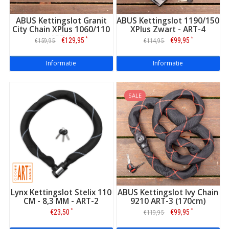
ook zeker uitbetalen.
Muuranker + andere soorten scootersloten
ABUS Kettingslot Granit
ABUS Kettingslot 1190/150
City Chain XPlus 1060/110
XPlus Zwart - ART-4
Een kettingslot is ook uitermate geschikt om te combineren met
ART-3
een grondanker ofwel
muuranker
.
*
*
€129,95
€99,95
€159,95
€114,95
Zie, indien gewenst, eveneens de andere typen scootersloten
op Slotenonline.nl, inclusief toelichting:
Informatie
Informatie
Beugelslot voor de scooter
Schijfremslot voor de scooter
Alarmslot voor de scooter
SALE
En zie ook:
accessoires voor bij een scooterslot
.
Lynx Kettingslot Stelix 110
ABUS Kettingslot Ivy Chain
CM - 8,3 MM - ART-2
9210 ART-3 (170cm)
*
*
€23,50
€99,95
€119,95