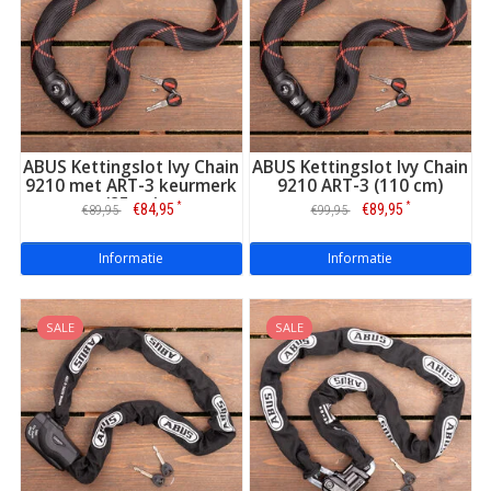
gebruik, zeker de wat langere. En relatief makkelijk mee te
nemen. Een kettingslot is een tamelijk zware optie, maar ook de
meest veilige.
Een kettingslot voor de scooter kopen?
Zie bijgaande
sloten, waarbij u uw keuze kunt laten afhangen van onder meer:
het aantal ART-sterren, de diameter van de schakels, de lengte
en daarmee het gewicht, de sterkte van het cilinder, het aantal
ABUS Kettingslot Ivy Chain
ABUS Kettingslot Ivy Chain
reservesleutels, wel of geen stofklepje, wel of geen lus (bij
9210 met ART-3 keurmerk
9210 ART-3 (110 cm)
(85cm)
bovengemiddeld lange kettingsloten) en, onder andere, wel of
*
*
€84,95
€89,95
€89,95
€99,95
geen autoclicksluiting.
Welke lengte van het nieuwe kettingslot?
Informatie
Informatie
Korte kettingsloten zijn lichter in gewicht, compacter en
goedkoper. De langere kettingsloten bieden daarentegen meer
flexibiliteit om uw eigendom aan een vast object zoals een
SALE
SALE
lantaarnpaal te bevestigen. Wel zijn de langere varianten dus
wat zwaarder en vallen deze vanwege het extra staal in een
andere prijscategorie. Bedenk daarom vooraf bewust welke
lengte voor u het meest praktisch is. Bedenk daarbij ook dat een
robuust, gehard stalen kettingslot voor de scooter een
behoorlijke tijd meegaat (mits goed onderhouden met
slotenspray
). Een langer scooterslot, mits benodigd, zal zich dan