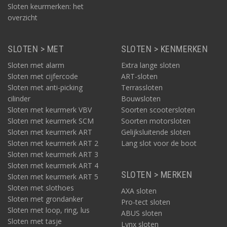
Sloten keurmerken: het
overzicht
SLOTEN > MET
SLOTEN > KENMERKEN
Sloten met alarm
Extra lange sloten
Sloten met cijfercode
ART-sloten
Sloten met anti-picking
Terrassloten
cilinder
Bouwsloten
Sloten met keurmerk VBV
Soorten scootersloten
Sloten met keurmerk SCM
Soorten motorsloten
Sloten met keurmerk ART
Gelijksluitende sloten
Sloten met keurmerk ART 2
Lang slot voor de boot
Sloten met keurmerk ART 3
Sloten met keurmerk ART 4
SLOTEN > MERKEN
Sloten met keurmerk ART 5
Sloten met slothoes
AXA sloten
Sloten met grondanker
Pro-tect sloten
Sloten met loop, ring, lus
ABUS sloten
Sloten met tasje
Lynx sloten