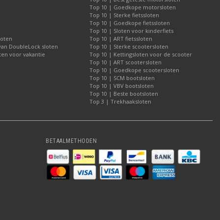
Top 10 | Goedkope motorsloten
Top 10 | Sterke fietssloten
Top 10 | Goedkope fietssloten
Top 10 | Sloten voor kinderfiets
loten
Top 10 | ART fietssloten
 van DoubleLock sloten
Top 10 | Sterke scootersloten
ten voor vakantie
Top 10 | Kettingsloten voor de scooter
Top 10 | ART scootersloten
Top 10 | Goedkope scootersloten
Top 10 | SCM bootsloten
Top 10 | VBV bootsloten
Top 10 | Beste bootsloten
Top 3 | Trekhaaksloten
BETAALMETHODEN