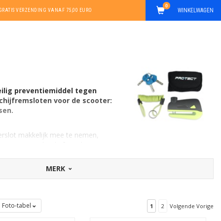
0
WINKELWAGEN
GRATIS VERZENDING VANAF 75,00 EURO
eilig preventiemiddel tegen
schijfremsloten voor de scooter:
sen.
oterslot makkelijk mee te nemen,
 en er zijn ook schijfremsloten met
MERK
 van de remschijf te halen, en met de
tdat u 'm weer van het slot draait.
Foto-tabel
1
2
Volgende Vorige
t u aan de ene kant aan het slot, en