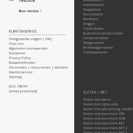
TRELOCK
Insteeksloten
Hangsloten
Meer merken
Discussloten
Wielklem
Kingpin
Trailersloten
KLANTENSERVICE
Buitenboordmotorsloten
Containersloten
Veelgestelde vragen | FAQ
Steigersloten
Over ons
Bestelwagensloten
Algemene voorwaarden
Trekhaaksloten
Disclaimer
Privacy Policy
Betaalmethoden
Verzenden | retourneren | klachten
Klantenservice
Sitemap
0251-748741
[email protected]
SLOTEN > MET
Sloten met alarm
Sloten met cijfercode
Sloten met anti-picking cilinder
Sloten met keurmerk VBV
Sloten met keurmerk SCM
Sloten met keurmerk ART
Sloten met keurmerk ART 2
Sloten met keurmerk ART 3