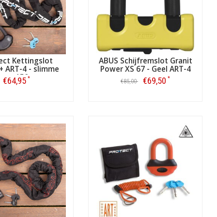
ect Kettingslot
ABUS Schijfremslot Granit
 ART-4 - slimme
Power XS 67 - Geel ART-4
op - 150 cm
*
*
€64,95
€69,50
€85,00
Bestellen
Bestellen