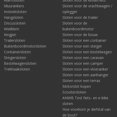
Alarmsloten
Sloten voor de kinderfiets
Schijfremslot kiezen: waarop letten?
Muurankers
Sloten voor de vrachtwagen /
Insteeksloten
Heeft het schijfremslot een ART-keurmerk (ART-3 of ART-
oplegger
4)? Dat is alvast van belang voor de verzekering. Bekijk
Hangsloten
Sloten voor de trailer
daarbij ook de polisvoorwaarden. Een ander, tevens
Discussloten
Sloten voor de
wezenlijk aandachtspunt dat we al aanstipten, is de
Wielklem
buitenboordmotor
volgende.
Kingpin
Sloten voor de bouw
Trailersloten
Meet de openingen van de remschijf om er zeker van te
Sloten voor een container
zijn dat de pin of beugel van het nieuwe schijfslot
Buitenboordmotorsloten
Sloten voor een steiger
daardoorheen past. Kijk qua afmetingen ook goed naar de
Containersloten
Sloten voor een bestelwagen
binnenmaat van de beugel, evenals naar de diameter van
Steigersloten
Sloten voor een caravan
de beugel(pen). Deze delen van het schijfslot moeten
Bestelwagensloten
Sloten voor een camper
minimaal één millimeter dunner zijn dan de schijfopening of
Trekhaaksloten
Sloten voor een vloeranker
-gleuf.
Sloten voor een aanhanger
Sloten voor een terras
Andere mogelijke onderdelen van het
Motorslot kopen
schijfremslot
Scootersloten
Vergeet evenmin te letten op mogelijke overige
ANWB Test fiets- en e-bike
eigenschappen van het remschijfslot. Heeft het een
sloten
herinneringskabel? Deze loopt van het slot naar de
Hoe voorkom je diefstal van
gashendel en heeft een opvallende kleur. Het voorkomt
de boot?
schade door wegrijden terwijl het slot er nog op zit. Heeft