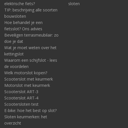
elektrische fiets?
sloten
TIP: beschrijving alle soorten
bouwsloten
Hoe behandel je een
fietsslot? Ons advies
Beveiligen terrasmeubilair: zo
doe je dat
Wat je moet weten over het
kettingslot
Waarom een schijfslot - lees
de voordelen
Welk motorslot kopen?
Scooterslot met keurmerk
Motorslot met keurmerk
Scooterslot ART-3
Scooterslot ART-4
Scootersloten test
E-bike: hoe het best op slot?
Sloten keurmerken: het
overzicht