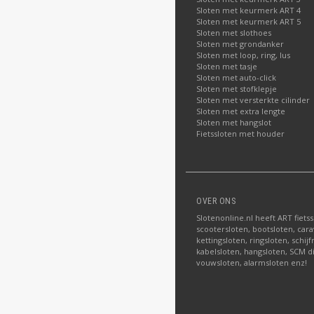
Sloten met keurmerk ART 4
Sloten met keurmerk ART 5
Sloten met slothoes
Sloten met grondanker
Sloten met loop, ring, lus
Sloten met tasje
Sloten met auto-click
Sloten met stofklepje
Sloten met versterkte cilinder
Sloten met extra lengte
Sloten met hangslot
Fietssloten met houder
OVER ONS
Slotenonline.nl heeft ART fiets
scootersloten, bootsloten, carav
kettingsloten, ringsloten, schij
kabelsloten, hangsloten, SCM di
vouwsloten, alarmsloten enz!