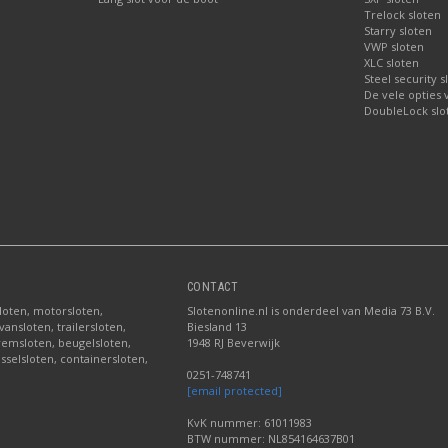
Trelock sloten
Starry sloten
VWP sloten
XLC sloten
Steel security s
De vele opties
DoubleLock slo
CONTACT
sloten, motorsloten,
Slotenonline.nl is onderdeel van Media 73 B.V.
ansloten, trailersloten,
Biesland 13
fremsloten, beugelsloten,
1948 RJ Beverwijk
sselsloten, containersloten,
0251-748741
[email protected]
KvK nummer: 61011983
BTW nummer: NL854164637B01