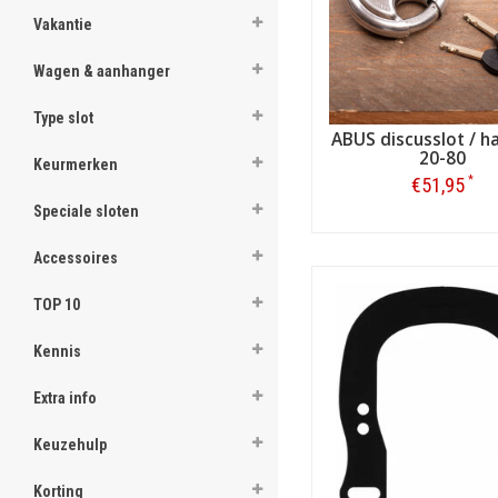
Vakantie
Wagen & aanhanger
Type slot
ABUS discusslot / h
20-80
Keurmerken
*
€51,95
Speciale sloten
Bestellen
Accessoires
TOP 10
Kennis
Extra info
Keuzehulp
Korting