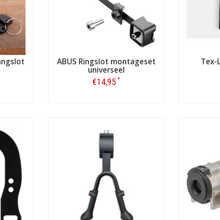
angslot
ABUS Ringslot montageset
Tex-
universeel
*
€14,95
Bestellen