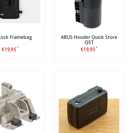
Lock Framebag
ABUS Houder Quick Store
QST
*
*
€19,95
€19,95
Bestellen
Bestellen