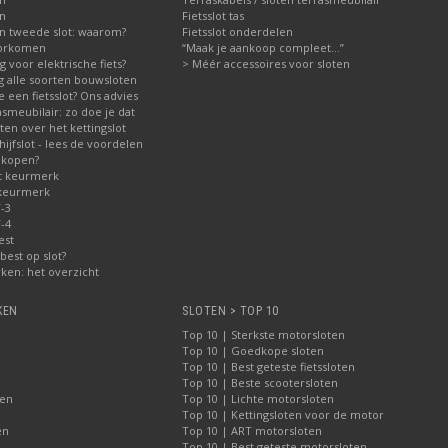
en
Fietsslot tas
n tweede slot: waarom?
Fietsslot onderdelen
voorkomen
“Maak je aankoop compleet…”
ig voor elektrische fiets?
> Méér accessoires voor sloten
ng alle soorten bouwsloten
 een fietsslot? Ons advies
asmeubilair: zo doe je dat
en over het kettingslot
jfslot - lees de voordelen
 kopen?
t keurmerk
 keurmerk
-3
-4
est
best op slot?
ken: het overzicht
KEN
SLOTEN > TOP 10
Top 10 | Sterkste motorsloten
Top 10 | Goedkope sloten
Top 10 | Best geteste fietssloten
Top 10 | Beste scootersloten
ten
Top 10 | Lichte motorsloten
Top 10 | Kettingsloten voor de motor
en
Top 10 | ART motorsloten
Top 10 | Best geteste motorsloten