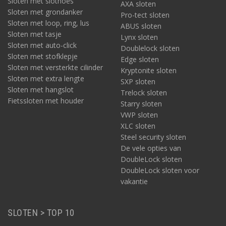
Sloten met slothoes
AXA sloten
Sloten met grondanker
Pro-tect sloten
Sloten met loop, ring, lus
ABUS sloten
Sloten met tasje
Lynx sloten
Sloten met auto-click
Doublelock sloten
Sloten met stofklepje
Edge sloten
Sloten met versterkte cilinder
Kryptonite sloten
Sloten met extra lengte
SXP sloten
Sloten met hangslot
Trelock sloten
Fietssloten met houder
Starry sloten
VWP sloten
XLC sloten
Steel security sloten
De vele opties van
DoubleLock sloten
DoubleLock sloten voor
vakantie
SLOTEN > TOP 10