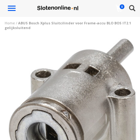
Toggle
0
navigation
Home
/
ABUS Bosch Xplus Sluitcilinder voor Frame-accu BLO BOS IT2.1
gelijksluitend