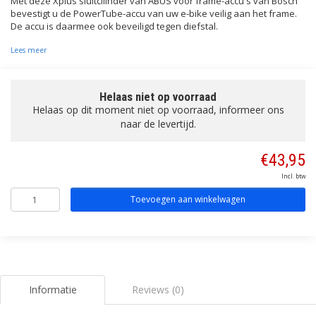
Met deze Xplus sluitcilinder van ABUS voor frame-accu's van Bosch
bevestigt u de PowerTube-accu van uw e-bike veilig aan het frame.
De accu is daarmee ook beveiligd tegen diefstal.
Lees meer
Helaas niet op voorraad
Helaas op dit moment niet op voorraad, informeer ons
naar de levertijd.
€43,95
Incl. btw
Toevoegen aan winkelwagen
Informatie
Reviews (0)