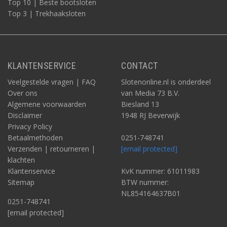
Top 10 | Beste bootsloten
Top 3 | Trekhaaksloten
KLANTENSERVICE
CONTACT
Veelgestelde vragen | FAQ
Slotenonline.nl is onderdeel
Over ons
van Media 73 B.V.
Algemene voorwaarden
Biesland 13
Disclaimer
1948 RJ Beverwijk
Privacy Policy
Betaalmethoden
0251-748741
Verzenden | retourneren |
[email protected]
klachten
Klantenservice
KvK nummer: 61011983
Sitemap
BTW nummer:
NL854164637B01
0251-748741
[email protected]