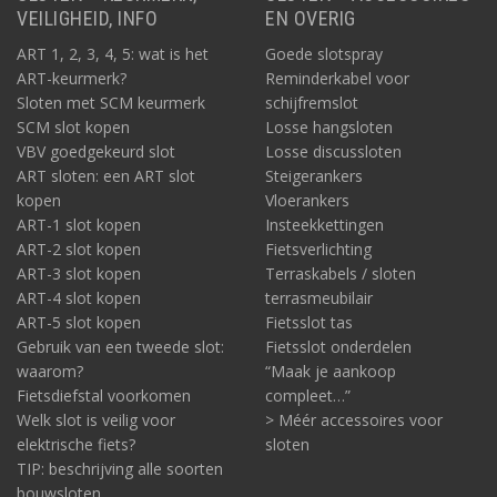
VEILIGHEID, INFO
EN OVERIG
ART 1, 2, 3, 4, 5: wat is het
Goede slotspray
ART-keurmerk?
Reminderkabel voor
Sloten met SCM keurmerk
schijfremslot
SCM slot kopen
Losse hangsloten
VBV goedgekeurd slot
Losse discussloten
ART sloten: een ART slot
Steigerankers
kopen
Vloerankers
ART-1 slot kopen
Insteekkettingen
ART-2 slot kopen
Fietsverlichting
ART-3 slot kopen
Terraskabels / sloten
ART-4 slot kopen
terrasmeubilair
ART-5 slot kopen
Fietsslot tas
Gebruik van een tweede slot:
Fietsslot onderdelen
waarom?
“Maak je aankoop
Fietsdiefstal voorkomen
compleet…”
Welk slot is veilig voor
> Méér accessoires voor
elektrische fiets?
sloten
TIP: beschrijving alle soorten
bouwsloten