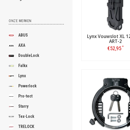
ONZE MERKEN
ABUS
Lynx Vouwslot XL 1
ART-2
AXA
*
€52,95
DoubleLock
Bestellen
Falkx
Lynx
Ook als tweede fietsslot 
Powerlock
veiligheid hoeft dus met Lynx
Lynx terrasslot
Pro-tect
Ook verkrijgbaar van Lynx is
Starry
Vanwege de lange kabel en fle
prima gebruiken voor het va
Tex-Lock
TRELOCK