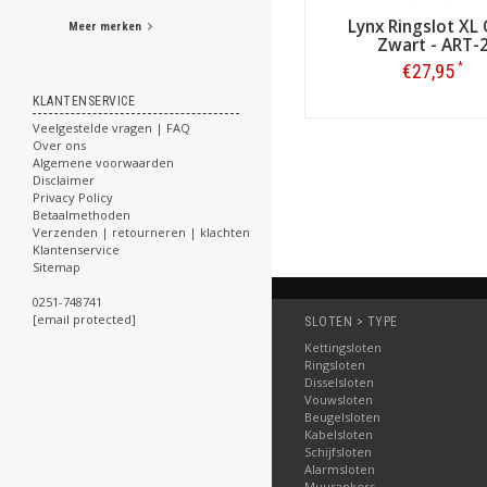
Lynx Ringslot XL
Meer merken
Zwart - ART-
*
€27,95
KLANTENSERVICE
Bestellen
Veelgestelde vragen | FAQ
Over ons
Algemene voorwaarden
Disclaimer
Privacy Policy
Betaalmethoden
Verzenden | retourneren | klachten
Klantenservice
Sitemap
0251-748741
[email protected]
SLOTEN > TYPE
Slotenonline.nl:
Kettingsloten
Een scala aan sloten
Ringsloten
Alle bekende certificat
Disselsloten
Vouwsloten
Gunstige prijzen
Beugelsloten
Snelle, directe verzen
Kabelsloten
Voorraad uit eigen ma
Schijfsloten
Afhalen? Ook dát kan!
Alarmsloten
Muurankers