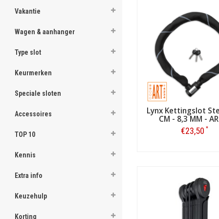
Vakantie
Wagen & aanhanger
Type slot
Keurmerken
Speciale sloten
Lynx Kettingslot Ste
Accessoires
CM - 8,3 MM - A
*
€23,50
TOP 10
Bestellen
Kinderfietssloten
Kennis
Lynx maakt ook bij uitstek ge
jongens en meisjes geschikte
Extra info
Daarbij zijn de kabelsloten 
ook de prijs zéér vriendelijk
Keuzehulp
een kleiner, goedkoper fiets
uitstekend.
Korting