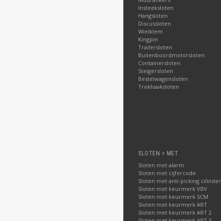
Betrouwbare levering
Insteeksloten
Degelijke informatie, d
Hangsloten
Snelle, vriendelijke, c
Discussloten
Uitstekende reviews: h
Wielklem
Kingpin
Trailersloten
Buitenboordmotorsloten
Containersloten
Steigersloten
Bestelwagensloten
Trekhaaksloten
SLOTEN > MET
Sloten met alarm
Sloten met cijfercode
Sloten met anti-picking cilinder
Sloten met keurmerk VBV
Sloten met keurmerk SCM
Sloten met keurmerk ART
Sloten met keurmerk ART 2
Sloten met keurmerk ART 3