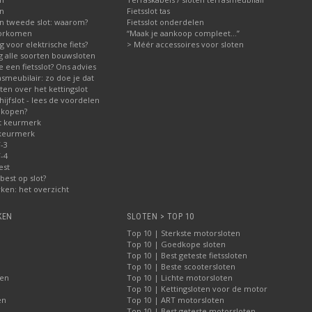
en
Fietsslot tas
n tweede slot: waarom?
Fietsslot onderdelen
voorkomen
“Maak je aankoop compleet…”
ig voor elektrische fiets?
> Méér accessoires voor sloten
ng alle soorten bouwsloten
 een fietsslot? Ons advies
asmeubilair: zo doe je dat
en over het kettingslot
jfslot - lees de voordelen
 kopen?
t keurmerk
 keurmerk
-3
-4
est
best op slot?
ken: het overzicht
KEN
SLOTEN > TOP 10
Top 10 | Sterkste motorsloten
Top 10 | Goedkope sloten
Top 10 | Best geteste fietssloten
Top 10 | Beste scootersloten
ten
Top 10 | Lichte motorsloten
Top 10 | Kettingsloten voor de motor
en
Top 10 | ART motorsloten
Top 10 | Best geteste motorsloten