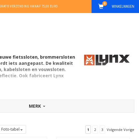
0
WINKELWAGEN
GRATIS VERZENDING VANAF 75,00 EURO
ieuwe fietssloten, brommersloten
rdt iets aangepast. De kwaliteit
en, kabelsloten en vouwsloten.
eflectie. Ook fabriceert Lynx
tief goed en een deel van de collectie
el een stuk goedkoper dan de sloten
MERK
Foto-tabel
1
2
3
Volgende Vorige