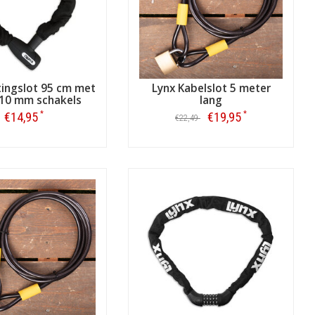
tingslot 95 cm met
Lynx Kabelslot 5 meter
 10 mm schakels
lang
*
*
€14,95
€19,95
€22,49
Bestellen
Bestellen
extra veiligheid voor uw fiets en die
amelijk gebruikt als terrasslot.
nmeubilair, maar u kunt dit slot ook