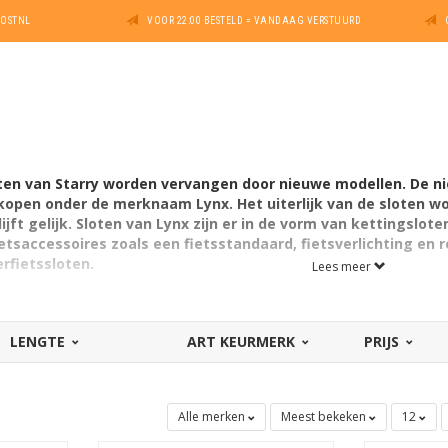
POSTNL
VOOR 22:00 BESTELD = VANDAAG VERSTUURD
ten van Starry worden vervangen door nieuwe modellen. De n
kopen onder de merknaam Lynx. Het uiterlijk van de sloten wo
jft gelijk. Sloten van Lynx zijn er in de vorm van kettingslot
tsaccessoires zoals een fietsstandaard, fietsverlichting en r
erfietssloten.
Lees meer
lot fabrikant die echt waar voor zijn geld levert. De sloten zijn kwalita
fietssloten, brommersloten en scootersloten van Lynx zijn echter w
LENGTE
ART KEURMERK
PRIJS
ijn ze zeker een aanrader!
Alle merken
Meest bekeken
12