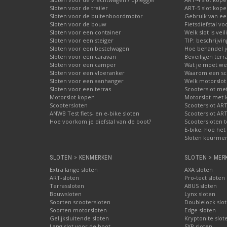
, via PostNL
Sloten voor de trailer
ART-5 slot kop
uidelijke specificaties
Sloten voor de buitenboordmotor
Gebruik van ee
orrecte klantenservice
Sloten voor de bouw
Fietsdiefstal 
oge cijfers!
Sloten voor een container
Welk slot is veil
Sloten voor een steiger
TIP: beschrijvi
Sloten voor een bestelwagen
Hoe behandel je
Sloten voor een caravan
Beveiligen terr
Sloten voor een camper
Wat je moet wet
Sloten voor een vloeranker
Waarom een schi
Sloten voor een aanhanger
Welk motorslot
Sloten voor een terras
Scooterslot me
Motorslot kopen
Motorslot met
Scootersloten
Scooterslot ART
ANWB Test fiets- en e-bike sloten
Scooterslot ART
Hoe voorkom je diefstal van de boot?
Scootersloten t
E-bike: hoe het 
Sloten keurmer
SLOTEN > KENMERKEN
SLOTEN > MER
Extra lange sloten
AXA sloten
ART-sloten
Pro-tect sloten
Terrassloten
ABUS sloten
Bouwsloten
Lynx sloten
Soorten scootersloten
Doublelock slo
Soorten motorsloten
Edge sloten
Gelijksluitende sloten
Kryptonite slot
Lang slot voor de boot
SXP sloten