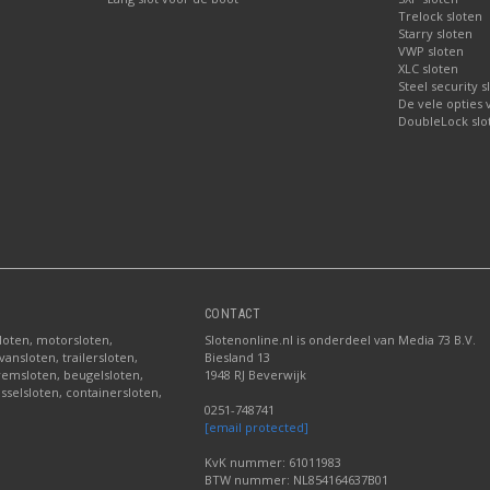
Trelock sloten
Starry sloten
VWP sloten
XLC sloten
Steel security s
De vele opties
DoubleLock slo
CONTACT
sloten, motorsloten,
Slotenonline.nl is onderdeel van Media 73 B.V.
ansloten, trailersloten,
Biesland 13
fremsloten, beugelsloten,
1948 RJ Beverwijk
sselsloten, containersloten,
0251-748741
[email protected]
KvK nummer: 61011983
BTW nummer: NL854164637B01