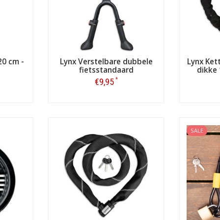
20 cm -
Lynx Verstelbare dubbele
Lynx Ket
fietsstandaard
dikke
*
€9,95
Bestellen
SALE
zijn de Lynx sloten zeer aan te raden.
Een tweede fietsslot geeft 
 niet veel te kosten...
 een 10 meter lang kabelslot. Dit slot is enorm populair en wordt voorn
xibiliteit is het slot ideaal voor het op slot zetten van terras- en tui
stzetten van bijvoorbeeld een groepje fietsen of bootjes.