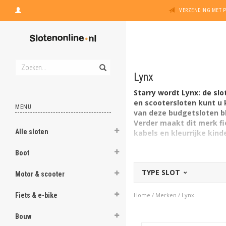
VERZENDING MET 
Lynx
Starry wordt Lynx: de
slo
en scootersloten kunt u 
MENU
van deze budgetsloten bli
Verder maakt dit merk fie
Alle sloten
kabels en kleurrijke kind
Lynx is een Aziatische fietss
Boot
heeft ook een keurmerk. De 
TYPE SLOT
van de A-merken. Daarmee z
Motor & scooter
Fiets & e-bike
Home
/
Merken
/
Lynx
Bouw