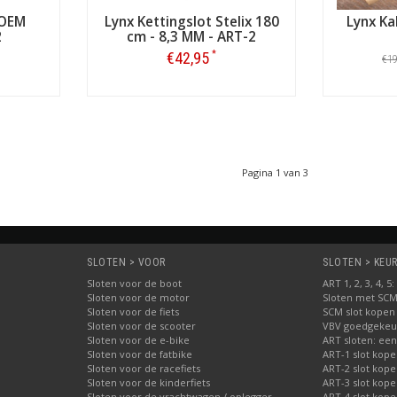
 OEM
Lynx Kettingslot Stelix 180
Lynx Ka
2
cm - 8,3 MM - ART-2
*
€42,95
€1
Bestellen
Pagina 1 van 3
SLOTEN > VOOR
SLOTEN > KEUR
Sloten voor de boot
ART 1, 2, 3, 4, 
Sloten voor de motor
Sloten met SC
ies
Sloten voor de fiets
SCM slot kopen
Sloten voor de scooter
VBV goedgekeur
Sloten voor de e-bike
ART sloten: een
ding
Sloten voor de fatbike
ART-1 slot kop
gazijn
Sloten voor de racefiets
ART-2 slot kop
Sloten voor de kinderfiets
ART-3 slot kop
Sloten voor de vrachtwagen / oplegger
ART-4 slot kop