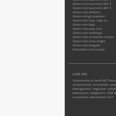
Sloten met keurmerk ART 4
Sloten met keurmerk ART 5
Sloten met slothoes
Sloten met grondanker
Sloten met loop, ring, lus
Sloten met tasje
Sloten met auto-click
Sloten met stofklepje
Sloten met versterkte cilinder
Sloten met extra lengte
Sloten met hangslot
Fietssloten met houder
OVER ONS
Slotenonline.nl heeft ART fiets
scootersloten, bootsloten, carav
kettingsloten, ringsloten, schij
kabelsloten, hangsloten, SCM di
vouwsloten, alarmsloten enz!