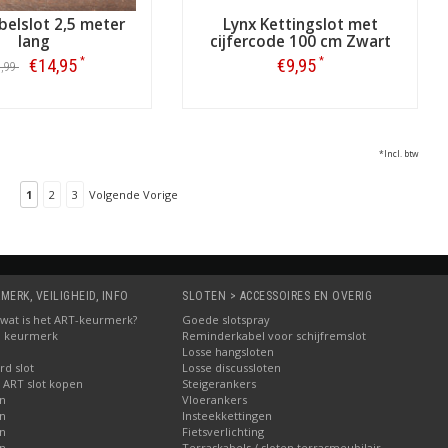
belslot 2,5 meter
Lynx Kettingslot met
lang
cijfercode 100 cm Zwart
*
*
€14,95
€9,95
9,99
Bestellen
Bestellen
*Incl. btw
1
2
3
Volgende Vorige
MERK, VEILIGHEID, INFO
SLOTEN > ACCESSOIRES EN OVERIG
5: wat is het ART-keurmerk?
Goede slotspray
M keurmerk
Reminderkabel voor schijfremslot
Losse hangsloten
d slot
Losse discussloten
 ART slot kopen
Steigerankers
en
Vloerankers
en
Insteekkettingen
en
Fietsverlichting
en
Terraskabels / sloten terrasmeubilair