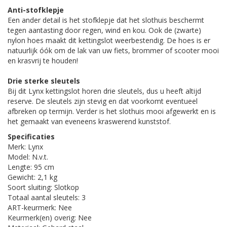
Anti-stofklepje
Een ander detail is het stofklepje dat het slothuis beschermt
tegen aantasting door regen, wind en kou. Ook de (zwarte)
nylon hoes maakt dit kettingslot weerbestendig. De hoes is er
natuurlijk óók om de lak van uw fiets, brommer of scooter mooi
en krasvrij te houden!
Drie sterke sleutels
Bij dit Lynx kettingslot horen drie sleutels, dus u heeft altijd
reserve. De sleutels zijn stevig en dat voorkomt eventueel
afbreken op termijn. Verder is het slothuis mooi afgewerkt en is
het gemaakt van eveneens kraswerend kunststof.
Specificaties
Merk: Lynx
Model: N.v.t.
Lengte: 95 cm
Gewicht: 2,1 kg
Soort sluiting: Slotkop
Totaal aantal sleutels: 3
ART-keurmerk: Nee
Keurmerk(en) overig: Nee