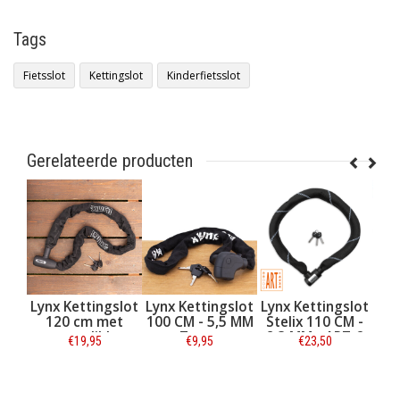
Tags
Fietsslot
Kettingslot
Kinderfietsslot
Gerelateerde producten
ingslot
Lynx Kettingslot
Lynx Kettingslot
Lynx Kettingslot
 met
100 CM - 5,5 MM
Stelix 110 CM -
Cityline L 85 CM -
ikke
Zwart
8,3 MM - ART-2
8 MM
95
€9,95
€23,50
€9,95
els
atie
Informatie
Informatie
Informatie