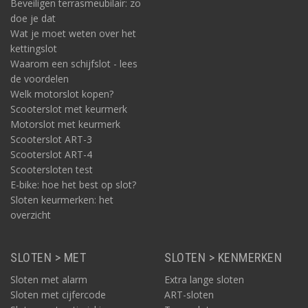
Beveiligen terrasmeubilair: zo
doe je dat
Wat je moet weten over het
kettingslot
Waarom een schijfslot - lees
de voordelen
Welk motorslot kopen?
Scooterslot met keurmerk
Motorslot met keurmerk
Scooterslot ART-3
Scooterslot ART-4
Scootersloten test
E-bike: hoe het best op slot?
Sloten keurmerken: het
overzicht
SLOTEN > MET
SLOTEN > KENMERKEN
Sloten met alarm
Extra lange sloten
Sloten met cijfercode
ART-sloten