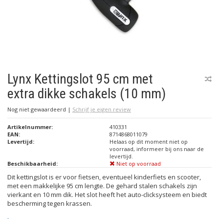
Lynx Kettingslot 95 cm met
extra dikke schakels (10 mm)
Nog niet gewaardeerd
|
Schrijf je eigen review
Artikelnummer:
410331
EAN:
8714868011079
Levertijd:
Helaas op dit moment niet op
voorraad, informeer bij ons naar de
levertijd.
Beschikbaarheid:
Niet op voorraad
Dit kettingslot is er voor fietsen, eventueel kinderfiets en scooter,
met een makkelijke 95 cm lengte. De gehard stalen schakels zijn
vierkant en 10 mm dik. Het slot heeft het auto-clicksysteem en biedt
bescherming tegen krassen.