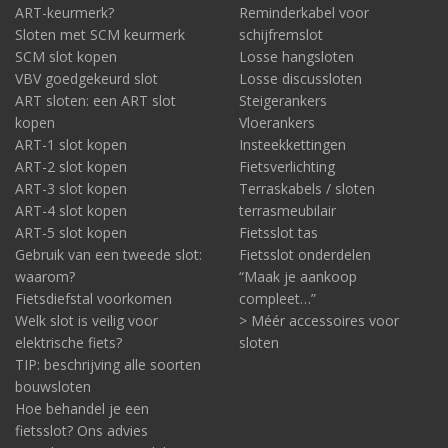
ART-keurmerk?
Reminderkabel voor
Sloten met SCM keurmerk
schijfremslot
SCM slot kopen
Losse hangsloten
VBV goedgekeurd slot
Losse discussloten
ART sloten: een ART slot
Steigerankers
kopen
Vloerankers
ART-1 slot kopen
Insteekkettingen
ART-2 slot kopen
Fietsverlichting
ART-3 slot kopen
Terraskabels / sloten
ART-4 slot kopen
terrasmeubilair
ART-5 slot kopen
Fietsslot tas
Gebruik van een tweede slot:
Fietsslot onderdelen
waarom?
“Maak je aankoop
Fietsdiefstal voorkomen
compleet…”
Welk slot is veilig voor
> Méér accessoires voor
elektrische fiets?
sloten
TIP: beschrijving alle soorten
bouwsloten
Hoe behandel je een
fietsslot? Ons advies