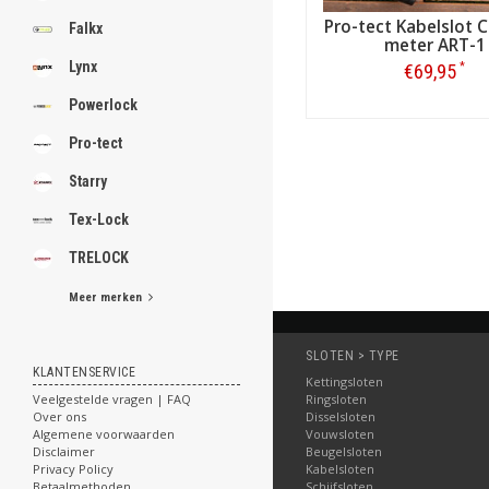
Pro-tect Kabelslot C
Falkx
meter ART-1
Lynx
*
€69,95
Powerlock
Bestellen
Pro-tect
Starry
Extra lang kettingslot m
Tex-Lock
Voor het 'in bedwang houden'
vaak een gehard stalen lus 
TRELOCK
Lange kettingsloten
zijn
merken als
DoubleLock
,
S
Meer merken
Zie het assortiment lange
SLOTEN > TYPE
KLANTENSERVICE
Kettingsloten
Veelgestelde vragen | FAQ
Ringsloten
Over ons
Disselsloten
Algemene voorwaarden
Vouwsloten
Disclaimer
Beugelsloten
Privacy Policy
Kabelsloten
Betaalmethoden
Schijfsloten