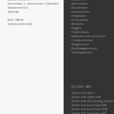
Verzenden | retourneren | klachten
Alarmsloten
Klantenservice
Muurankers
Sitemap
Insteeksloten
Hangsloten
0251-748741
Discussloten
[email protected]
Wielklem
Kingpin
Trailersloten
Buitenboordmotorsloten
Containersloten
Steigersloten
Bestelwagensloten
Trekhaaksloten
SLOTEN > MET
Sloten met alarm
Sloten met cijfercode
Sloten met anti-picking cilinder
Sloten met keurmerk VBV
Sloten met keurmerk SCM
Sloten met keurmerk ART