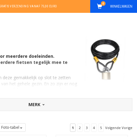
0
WINKELWAGEN
GRATIS VERZENDING VANAF 75,00 EURO
voor meerdere doeleinden.
erdere fietsen tegelijk mee te
 deze gemakkelijk op slot te zetten
van het gehele gezin. En zo zijn er nog
op zoek bent naar een (extra) lang
MERK
Foto-tabel
1
2
3
4
5
Volgende Vorige