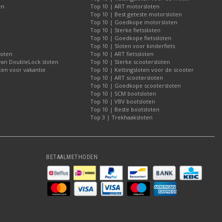
en
Top 10 | ART motorsloten
Top 10 | Best geteste motorsloten
Top 10 | Goedkope motorsloten
Top 10 | Sterke fietssloten
Top 10 | Goedkope fietssloten
Top 10 | Sloten voor kinderfiets
loten
Top 10 | ART fietssloten
 van DoubleLock sloten
Top 10 | Sterke scootersloten
ten voor vakantie
Top 10 | Kettingsloten voor de scooter
Top 10 | ART scootersloten
Top 10 | Goedkope scootersloten
Top 10 | SCM bootsloten
Top 10 | VBV bootsloten
Top 10 | Beste bootsloten
Top 3 | Trekhaaksloten
BETAALMETHODEN