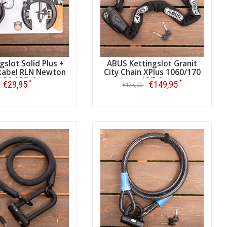
en in principe géén ART-keurmerk.
orzien van grote ogen, waardoorheen u
slot.
it ook extra gewicht met zich
eter langer behoorlijk verschillen.
gslot Solid Plus +
ABUS Kettingslot Granit
kabel RLN Newton
City Chain XPlus 1060/170
150 ART-2
ART-3
*
*
€29,95
€149,95
€175,00
Bestellen
Bestellen