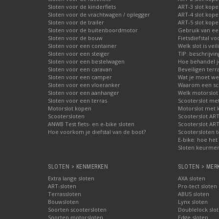
Sloten voor de kinderfiets
ART-3 slot kop
Sloten voor de vrachtwagen / oplegger
ART-4 slot kop
Sloten voor de trailer
ART-5 slot kop
Sloten voor de buitenboordmotor
Gebruik van ee
Sloten voor de bouw
Fietsdiefstal 
Sloten voor een container
Welk slot is veil
Sloten voor een steiger
TIP: beschrijvi
Sloten voor een bestelwagen
Hoe behandel je
Sloten voor een caravan
Beveiligen terr
Sloten voor een camper
Wat je moet wet
Sloten voor een vloeranker
Waarom een schi
Sloten voor een aanhanger
Welk motorslot
Sloten voor een terras
Scooterslot me
Motorslot kopen
Motorslot met
Scootersloten
Scooterslot ART
ANWB Test fiets- en e-bike sloten
Scooterslot ART
Hoe voorkom je diefstal van de boot?
Scootersloten t
E-bike: hoe het 
Sloten keurmer
SLOTEN > KENMERKEN
SLOTEN > MER
Extra lange sloten
AXA sloten
ART-sloten
Pro-tect sloten
Terrassloten
ABUS sloten
Bouwsloten
Lynx sloten
Soorten scootersloten
Doublelock slo
Soorten motorsloten
Edge sloten