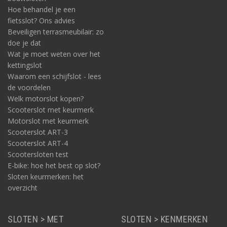
Hoe behandel je een
fietsslot? Ons advies
Beveiligen terrasmeubilair: zo
doe je dat
Wat je moet weten over het
kettingslot
Waarom een schijfslot - lees
de voordelen
Welk motorslot kopen?
Scooterslot met keurmerk
Motorslot met keurmerk
Scooterslot ART-3
Scooterslot ART-4
Scootersloten test
E-bike: hoe het best op slot?
Sloten keurmerken: het
overzicht
SLOTEN > MET
SLOTEN > KENMERKEN