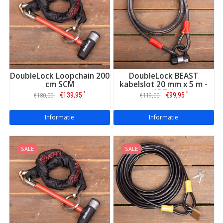
DoubleLock Loopchain 200
DoubleLock BEAST
cm SCM
kabelslot 20 mm x 5 m -
ART-1
*
*
€139,95
€99,95
€180,00
€119,00
Informatie
Informatie
SALE
SALE