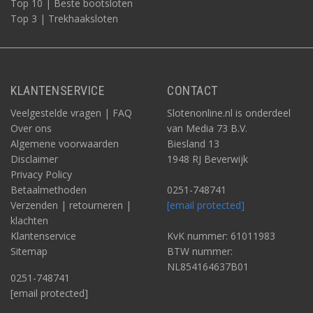
Top 10 | Beste bootsloten
Top 3 | Trekhaaksloten
KLANTENSERVICE
CONTACT
Veelgestelde vragen | FAQ
Slotenonline.nl is onderdeel
Over ons
van Media 73 B.V.
Algemene voorwaarden
Biesland 13
Disclaimer
1948 RJ Beverwijk
Privacy Policy
Betaalmethoden
0251-748741
Verzenden | retourneren |
[email protected]
klachten
Klantenservice
KvK nummer: 61011983
Sitemap
BTW nummer:
NL854164637B01
0251-748741
[email protected]