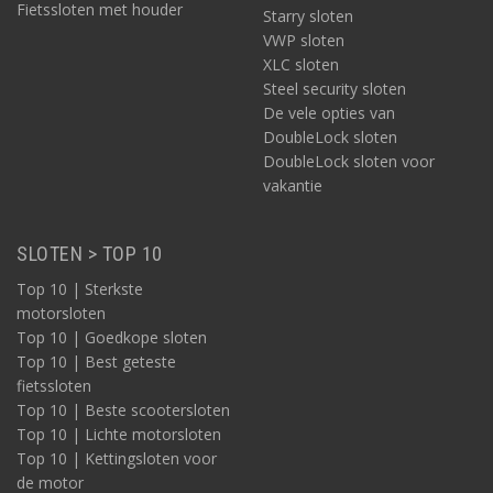
Fietssloten met houder
Starry sloten
VWP sloten
XLC sloten
Steel security sloten
De vele opties van
DoubleLock sloten
DoubleLock sloten voor
vakantie
SLOTEN > TOP 10
Top 10 | Sterkste
motorsloten
Top 10 | Goedkope sloten
Top 10 | Best geteste
fietssloten
Top 10 | Beste scootersloten
Top 10 | Lichte motorsloten
Top 10 | Kettingsloten voor
de motor