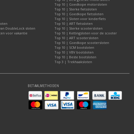
Top 10 | Goedkope motorsloten
Top 10 | Sterke fietssloten
Top 10 | Goedkope fietssloten
Top 10 | Sloten voor kinderfiets
loten
Top 10 | ART fietssloten
 van DoubleLock sloten
Top 10 | Sterke scootersloten
ten voor vakantie
Top 10 | Kettingsloten voor de scooter
Top 10 | ART scootersloten
Top 10 | Goedkope scootersloten
Top 10 | SCM bootsloten
Top 10 | VBV bootsloten
Top 10 | Beste bootsloten
Top 3 | Trekhaaksloten
BETAALMETHODEN