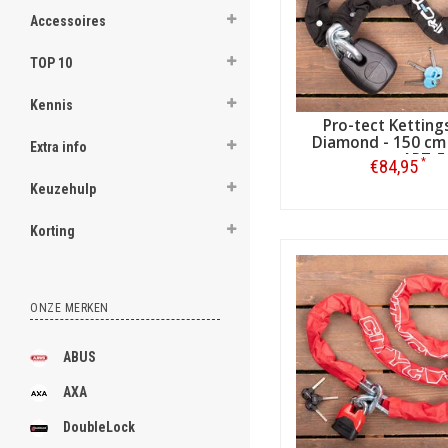
Accessoires
TOP 10
Kennis
Pro-tect Ketting
Diamond - 150 cm
Extra info
motor ART-5
*
€84,95
Keuzehulp
Bestellen
Korting
ONZE MERKEN
ABUS
AXA
DoubleLock