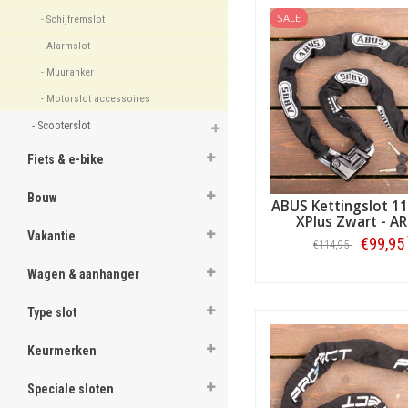
of geen stofklepje, wel of g
SALE
- Schijfremslot 
Welke lengte van het ni
- Alarmslot 
Korte kettingsloten zijn lic
uw eigendom aan een vast ob
- Muuranker 
vanwege het extra staal in 
- Motorslot accessoires 
daarbij ook dat een robuust
slotenspray
). Een langer mo
- Scooterslot 
Muuranker + andere soo
Fiets & e-bike
Een kettingslot is ook uit
Zie, indien gewenst, eveneen
Bouw
ABUS Kettingslot 1
Beugelslot voor de m
XPlus Zwart - A
Schijfremslot voor d
Vakantie
€99,95
€114,95
Alarmslot voor de mo
Wagen & aanhanger
En zie ook:
accessoires voo
Bestellen
Type slot
Keurmerken
Speciale sloten