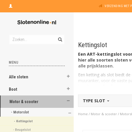
VERZENDING MET 
Kettingslot
Een ART-kettingslot voor
hier alle soorten sloten 
MENU
alle prijsklassen.
Een ketting als slot biedt 
Alle sloten
muuranker, voor de vaste pa
het slot te willen forceren.
Boot
"Waarom een kettingslot
TYPE SLOT
Ook kan het kettingslot dien
Motor & scooter
méér specialismen benodigd he
- Motorslot 
langere. En relatief makkeli
Home
/
Motor & scooter
/
Motorsl
- Kettingslot 
Een kettingslot voor de
ART-sterren, de diameter van
- Beugelslot 