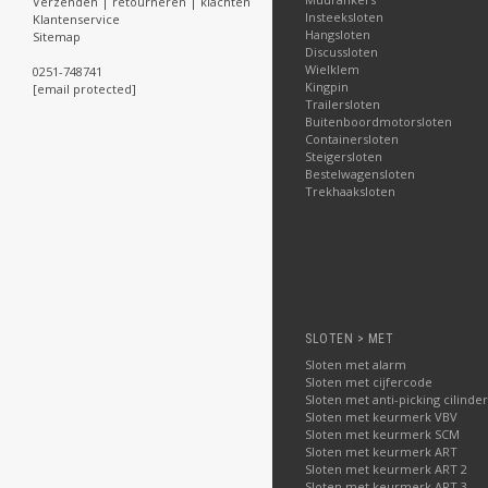
Verzenden | retourneren | klachten
Insteeksloten
Klantenservice
Hangsloten
Sitemap
Discussloten
Wielklem
0251-748741
Kingpin
[email protected]
Trailersloten
Buitenboordmotorsloten
Containersloten
Steigersloten
Bestelwagensloten
Trekhaaksloten
SLOTEN > MET
Sloten met alarm
Sloten met cijfercode
Sloten met anti-picking cilinder
Sloten met keurmerk VBV
Sloten met keurmerk SCM
Sloten met keurmerk ART
Sloten met keurmerk ART 2
Sloten met keurmerk ART 3