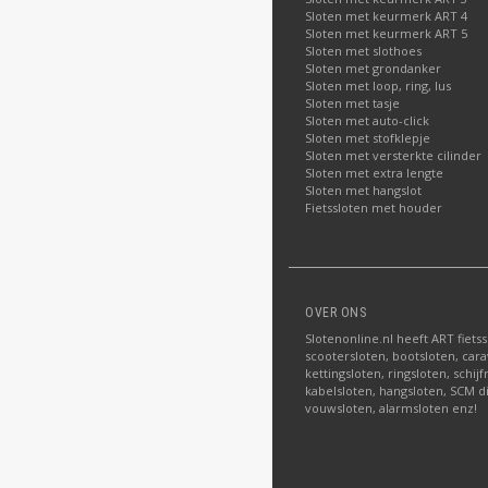
Sloten met keurmerk ART 4
Sloten met keurmerk ART 5
Sloten met slothoes
Sloten met grondanker
Sloten met loop, ring, lus
Sloten met tasje
Sloten met auto-click
Sloten met stofklepje
Sloten met versterkte cilinder
Sloten met extra lengte
Sloten met hangslot
Fietssloten met houder
OVER ONS
Slotenonline.nl heeft ART fiets
scootersloten, bootsloten, carav
kettingsloten, ringsloten, schij
kabelsloten, hangsloten, SCM di
vouwsloten, alarmsloten enz!