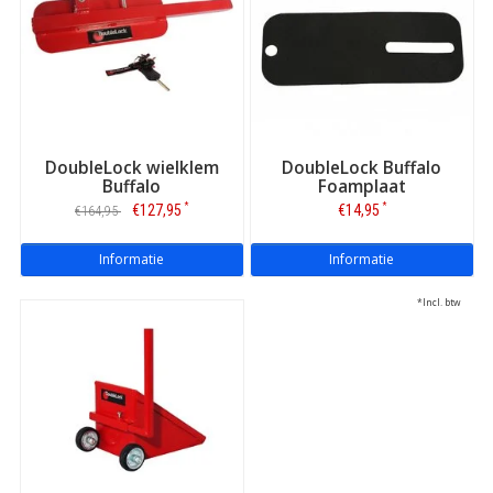
Er zijn meerdere soorten wielklemmen voor thuis, voor de
banden van je eigen auto, aanhanger, caravan, camper, trailer,
bestelwagen enzovoort, maar ook voor de boot (trailer) is een
wielklem toepasbaar. Een gemiddelde wielklem is aan te passen
op verschillende formaten van de wielen. Een groot voordeel
van het gebruik van een wielklem om bijvoorbeeld de auto,
camper of aanhanger te beveiligen tegen diefstal, is dat de
potentiële dief de klem al van veraf kan zien. En daarmee al
DoubleLock wielklem
DoubleLock Buffalo
gauw niet meer het diefstalavontuur aangaat met uw eigendom
Buffalo
Foamplaat
als lijdend voorwerp.
*
*
€127,95
€14,95
€164,95
Informatie
Informatie
*Incl. btw
Wielklem kopen: voor eigen auto, boot, camper of
trailer