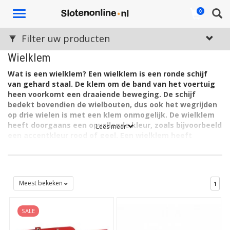
Toggle
0
navigation
Filter uw producten
Wielklem
Wat is een wielklem? Een wielklem is een ronde schijf
van gehard staal. De klem om de band van het voertuig
heen voorkomt een draaiende beweging. De schijf
bedekt bovendien de wielbouten, dus ook het wegrijden
op drie wielen is met een klem onmogelijk. De wielklem
heeft doorgaans een opvallende kleur, zoals bijvoorbeeld
Lees meer
een accentkleur rood of geel. Een wielklem heeft
doorgaans een ietwat negatieve associatie: zo kun je
van de gemeente een klem op het wiel van je auto
krijgen als deze (te lang) fout staat geparkeerd. Dit
voorkomt dat je kunt wegrijden. Tegelijkertijd is de
Meest bekeken
1
wielklem daarom juist ook populair onder particulieren:
door zelf een wielklem te kopen kun je voorkomen dat
een dief met je boot, en natuurlijk auto of ander
SALE
voertuig met wielen ervandoor gaat.