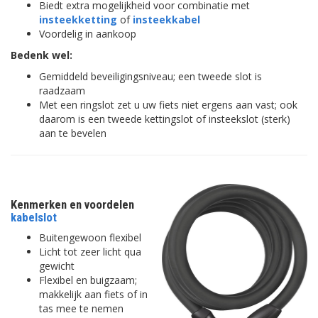
Biedt extra mogelijkheid voor combinatie met
insteekketting
of
insteekkabel
Voordelig in aankoop
Bedenk wel:
Gemiddeld beveiligingsniveau; een tweede slot is
raadzaam
Met een ringslot zet u uw fiets niet ergens aan vast; ook
daarom is een tweede kettingslot of insteekslot (sterk)
aan te bevelen
Kenmerken en voordelen
kabelslot
Buitengewoon flexibel
Licht tot zeer licht qua
gewicht
Flexibel en buigzaam;
makkelijk aan fiets of in
tas mee te nemen