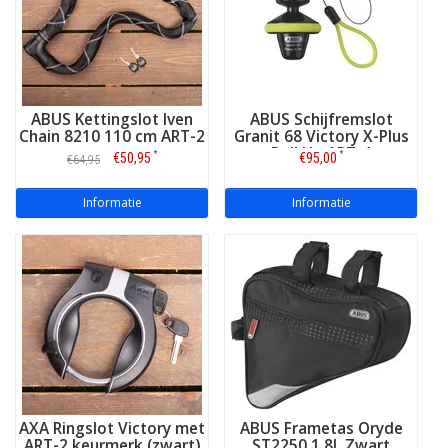
ABUS Kettingslot Iven
ABUS Schijfremslot
Chain 8210 110 cm ART-2
Granit 68 Victory X-Plus
Roll Up ART-4
*
*
€50,95
€95,00
€64,95
Informatie
Informatie
AXA Ringslot Victory met
ABUS Frametas Oryde
ART-2 keurmerk (zwart)
ST2250 1,8L Zwart