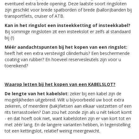
eventueel extra brede opening. Deze laatste soort ringsloten
zijn geschikt voor brede spatborden of brede (ballon)banden bij
transportfiets, cruiser of ATB.
Kan in het ringslot een insteekketting of insteekkabel?
Bij sommige ringsloten zit een insteekslot er zelfs al standaard
bij (!)
Méér aandachtspunten bij het kopen van een ringslot:
heeft het een extra verstevigd cilinderhuis? Een beschermende
coating van rubber? En hoeveel reservesleutels zijn voor u
toereikend?
Waarop letten bij het kopen van een KABELSLOT?
De lengte van het kabelslot:
zeker bij een kabel zijn de
mogelijkheden uitgebreid. Wilt u bijvoorbeeld uw boot extra
zekeren, of meerdere (bak)fietsen aan elkaar vastzetten of een
rits terrasstoelen? Dan zou het zonde zijn als u nét tekort komt
- en dat hoeft ook niet, want kabelsloten zijn er van kort tot en
met zéér lang. En de langere varianten hebben, in tegenstelling
tot een kettingslot, relatief weinig meergewicht.