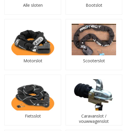
Alle sloten
Bootslot
Motorslot
Scooterslot
Fietsslot
Caravanslot /
vouwwagenslot