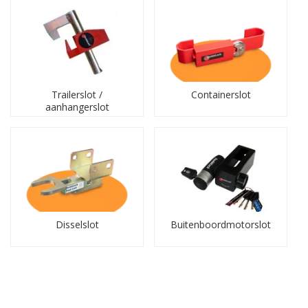
Trailerslot /
Containerslot
aanhangerslot
Disselslot
Buitenboordmotorslot