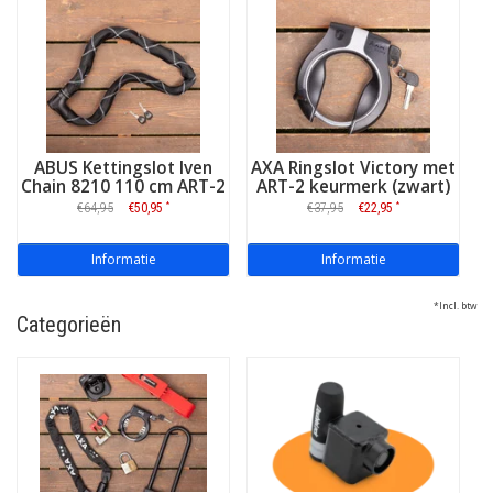
ABUS Kettingslot Iven
AXA Ringslot Victory met
Chain 8210 110 cm ART-2
ART-2 keurmerk (zwart)
X
*
*
€50,95
€22,95
€64,95
€37,95
Informatie
Informatie
*Incl. btw
Categorieën