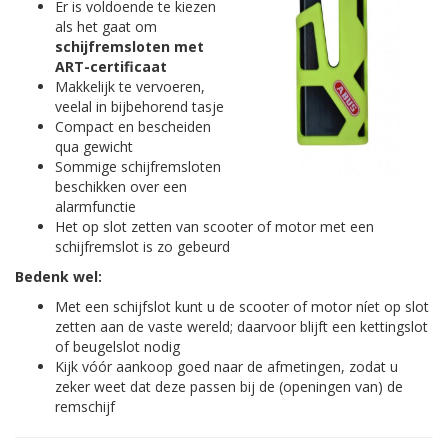
Er is voldoende te kiezen
als het gaat om
schijfremsloten met
ART-certificaat
Makkelijk te vervoeren,
veelal in bijbehorend tasje
Compact en bescheiden
qua gewicht
Sommige schijfremsloten
beschikken over een
alarmfunctie
Het op slot zetten van scooter of motor met een
schijfremslot is zo gebeurd
Bedenk wel:
Met een schijfslot kunt u de scooter of motor níet op slot
zetten aan de vaste wereld; daarvoor blijft een kettingslot
of beugelslot nodig
Kijk vóór aankoop goed naar de afmetingen, zodat u
zeker weet dat deze passen bij de (openingen van) de
remschijf