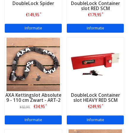
DoubleLock Spider
DoubleLock Container
slot RED SCM
*
*
€149,95
€179,95
Informatie
Informatie
AXA Kettingslot Absolute
DoubleLock Container
9 - 110 cm Zwart - ART-2
slot HEAVY RED SCM
*
*
€34,95
€249,95
€52,95
Informatie
Informatie