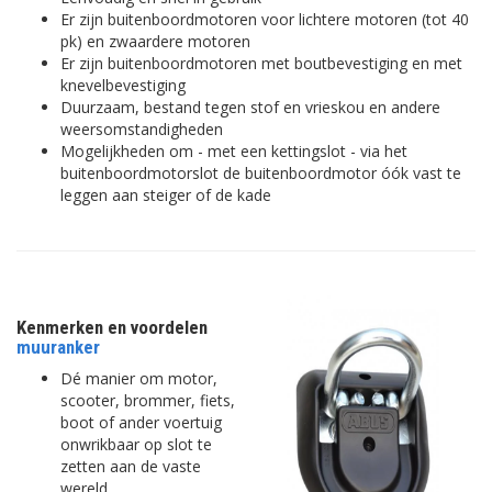
Er zijn buitenboordmotoren voor lichtere motoren (tot 40
pk) en zwaardere motoren
Er zijn buitenboordmotoren met boutbevestiging en met
knevelbevestiging
Duurzaam, bestand tegen stof en vrieskou en andere
weersomstandigheden
Mogelijkheden om - met een kettingslot - via het
buitenboordmotorslot de buitenboordmotor óók vast te
leggen aan steiger of de kade
Kenmerken en voordelen
muuranker
Dé manier om motor,
scooter, brommer, fiets,
boot of ander voertuig
onwrikbaar op slot te
zetten aan de vaste
wereld