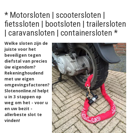
* Motorsloten | scootersloten |
fietssloten | bootsloten | trailersloten
| caravansloten | containersloten *
Welke sloten zijn de
juiste voor het
beveiligen tegen
diefstal van precies
úw eigendom?
Rekeninghoudend
met uw eigen
omgevingsfactoren?
Slotenonline.nl helpt
u in 3 stappen op
weg om het - voor u
en uw bezit -
allerbeste slot te
vinden!