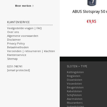
Meer merken
Pro-tect Slotspray 100
ABUS Slotspray 50 
ml
€7,95
€9,95
KLANTENSERVICE
Veelgestelde vragen | FAQ
Bestellen
Bestellen
Over ons
Algemene voorwaarden
Disclaimer
Privacy Policy
Betaalmethoden
Verzenden | retourneren | klachten
Klantenservice
Sitemap
0251-748741
SLOTEN > TYPE
[email protected]
Kettingsloten
Ringsloten
Disselsloten
Vouwsloten
Beugelsloten
Kabelsloten
Schijfsloten
Alarmsloten
Muurankers
Insteeksloten