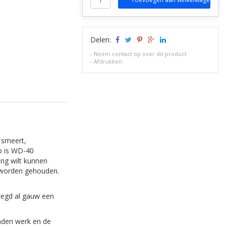
Delen:
-
Neem contact op over dit product
-
Afdrukken
 smeert,
ap is WD-40
ng wilt kunnen
n worden gehouden.
gezegd al gauw een
den werk en de