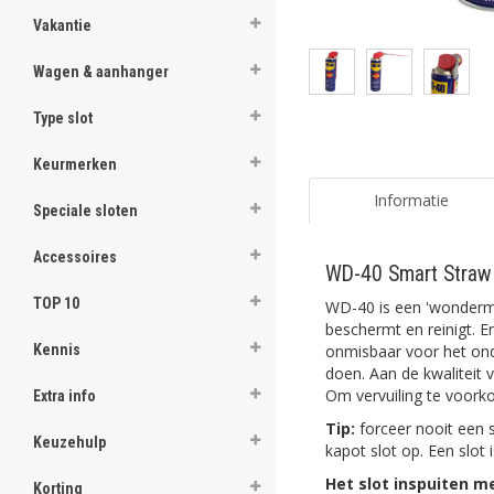
Vakantie
Wagen & aanhanger
Type slot
Keurmerken
Informatie
Speciale sloten
Accessoires
WD-40 Smart Straw
TOP 10
WD-40 is een 'wondermi
beschermt en reinigt. E
onmisbaar voor het ond
Kennis
doen. Aan de kwaliteit 
Om vervuiling te voorko
Extra info
Tip:
forceer nooit een sl
Keuzehulp
kapot slot op. Een slot
Het slot inspuiten me
Korting