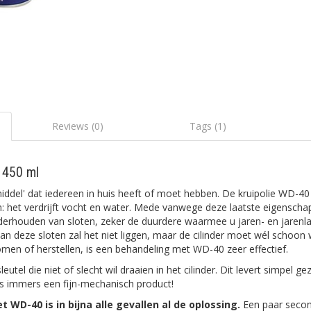
Reviews (0)
Tags (1)
 450 ml
ddel' dat iedereen in huis heeft of moet hebben. De kruipolie WD-40
n: het verdrijft vocht en water. Mede vanwege deze laatste eigensch
erhouden van sloten, zeker de duurdere waarmee u jaren- en jarenla
van deze sloten zal het niet liggen, maar de cilinder moet wél schoo
men of herstellen, is een behandeling met WD-40 zeer effectief.
eutel die niet of slecht wil draaien in het cilinder. Dit levert simpel 
 is immers een fijn-mechanisch product!
t WD-40 is in bijna alle gevallen al de oplossing.
Een paar secon