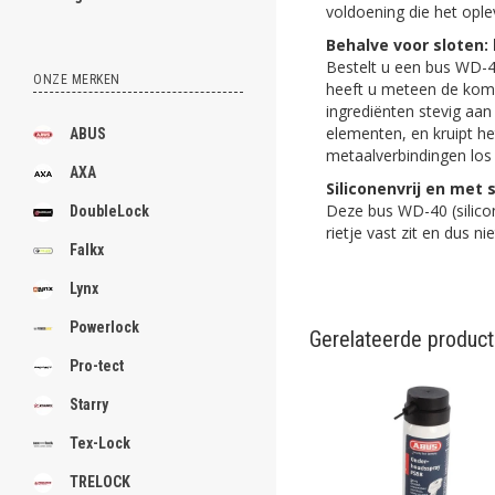
voldoening die het opl
Behalve voor sloten: 
Bestelt u een bus WD-40
ONZE MERKEN
heeft u meteen de kom
ingrediënten stevig aa
elementen, en kruipt he
ABUS
metaalverbindingen los 
AXA
Siliconenvrij en met
Deze bus WD-40 (silicon
DoubleLock
rietje vast zit en dus nie
Falkx
Lynx
Powerlock
Gerelateerde produc
Pro-tect
Starry
Tex-Lock
TRELOCK