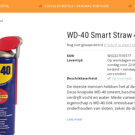
POSTNL
VOOR 22:00 BESTELD = VANDAAG VERSTUURD
ml
WD-40 Smart Straw 
Nog niet gewaardeerd
|
Schrijf je eigen 
EAN:
5032227310377
Levertijd:
Op werkdagen e
zondag voor 22:0
besteld = vandaa
verzonden!
Beschikbaarheid:
Op voorraad
De meeste mensen hebben het al dec
Deze kruipolie WD-40 smeert, bescherm
verdrijft vocht en water. Mede vanwe
eigenschap is WD-40 óók onmisbaar 
onderhouden van sloten, zeker de du
Lees meer