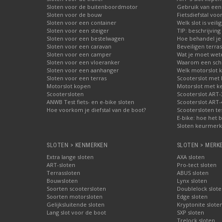
Sloten voor de buitenboordmotor
Gebruik van een
Sloten voor de bouw
Fietsdiefstal vo
Sloten voor een container
Welk slot is veili
Sloten voor een steiger
TIP: beschrijvin
Sloten voor een bestelwagen
Hoe behandel je 
Sloten voor een caravan
Beveiligen terras
Sloten voor een camper
Wat je moet wete
Sloten voor een vloeranker
Waarom een schij
Sloten voor een aanhanger
Welk motorslot 
Sloten voor een terras
Scooterslot met
Motorslot kopen
Motorslot met k
Scootersloten
Scooterslot ART-
ANWB Test fiets- en e-bike sloten
Scooterslot ART-
Hoe voorkom je diefstal van de boot?
Scootersloten te
E-bike: hoe het b
Sloten keurmerke
SLOTEN > KENMERKEN
SLOTEN > MERK
Extra lange sloten
AXA sloten
ART-sloten
Pro-tect sloten
Terrassloten
ABUS sloten
Bouwsloten
Lynx sloten
Soorten scootersloten
Doublelock slote
Soorten motorsloten
Edge sloten
Gelijksluitende sloten
Kryptonite slote
Lang slot voor de boot
SXP sloten
Trelock sloten