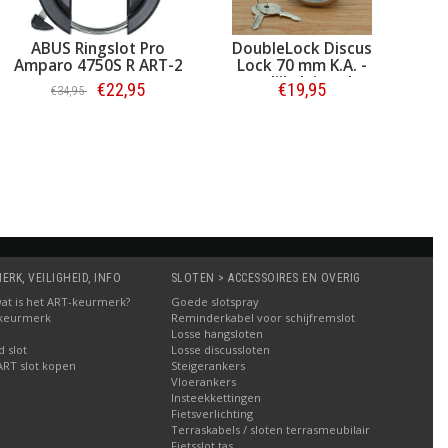
ABUS Ringslot Pro
DoubleLock Discus
Do
Amparo 4750S R ART-2
Lock 70 mm K.A. -
gelijksluitend
€22,95
€19,95
€34,95
Bestellen
Bestellen
RK, VEILIGHEID, INFO
SLOTEN > ACCESSOIRES EN OVERIG
: wat is het ART-keurmerk?
Goede slotspray
 keurmerk
Reminderkabel voor schijfremslot
Losse hangsloten
 slot
Losse discussloten
ART slot kopen
Steigerankers
Vloerankers
Insteekkettingen
Fietsverlichting
Terraskabels / sloten terrasmeubilair
Fietsslot tas