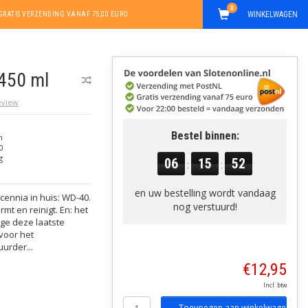
0
WINKELWAGEN
GRATIS VERZENDING VANAF 75,00 EURO
450 ml
review
Bestel binnen:
n
0
g
06
15
52
:
:
en uw bestelling wordt vandaag
ennia in huis: WD-40.
nog verstuurd!
t en reinigt. En: het
ge deze laatste
voor het
urder...
€12,95
Incl. btw
Toevoegen aan winkelwagen