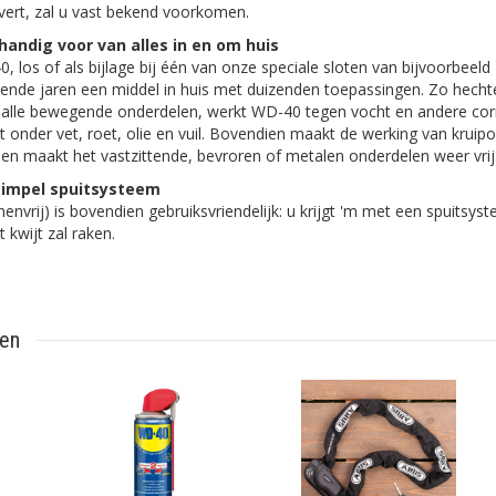
evert, zal u vast bekend voorkomen.
handig voor van alles in en om huis
, los of als bijlage bij één van onze speciale sloten van bijvoorbeeld
ende jaren een middel in huis met duizenden toepassingen. Zo hech
n alle bewegende onderdelen, werkt WD-40 tegen vocht en andere co
t onder vet, roet, olie en vuil. Bovendien maakt de werking van kruipo
en maakt het vastzittende, bevroren of metalen onderdelen weer vrij
 simpel spuitsysteem
envrij) is bovendien gebruiksvriendelijk: u krijgt 'm met een spuitsys
t kwijt zal raken.
ten