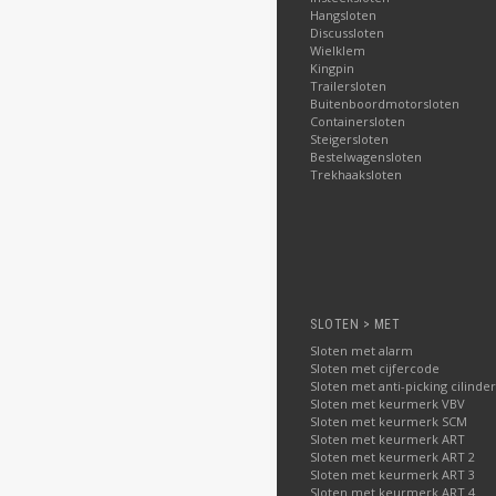
Hangsloten
Discussloten
Wielklem
Kingpin
Trailersloten
Buitenboordmotorsloten
Containersloten
Steigersloten
Bestelwagensloten
Trekhaaksloten
SLOTEN > MET
Sloten met alarm
Sloten met cijfercode
Sloten met anti-picking cilinder
Sloten met keurmerk VBV
Sloten met keurmerk SCM
Sloten met keurmerk ART
Sloten met keurmerk ART 2
Sloten met keurmerk ART 3
Sloten met keurmerk ART 4