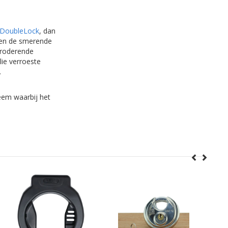
DoubleLock
, dan
ten de smerende
rroderende
lie verroeste
.
teem waarbij het