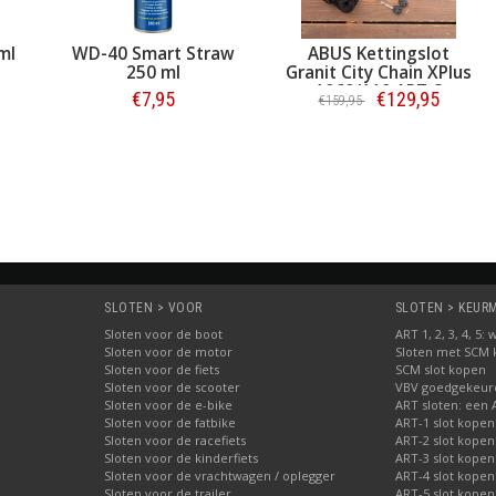
ml
WD-40 Smart Straw
ABUS Kettingslot
250 ml
Granit City Chain XPlus
1060/110 ART-3
€7,95
€129,95
€159,95
Bestellen
Bestellen
SLOTEN > VOOR
SLOTEN > KEURME
Sloten voor de boot
ART 1, 2, 3, 4, 5
Sloten voor de motor
Sloten met SCM
Sloten voor de fiets
SCM slot kopen
Sloten voor de scooter
VBV goedgekeurd
Sloten voor de e-bike
ART sloten: een 
Sloten voor de fatbike
ART-1 slot kopen
Sloten voor de racefiets
ART-2 slot kopen
Sloten voor de kinderfiets
ART-3 slot kopen
Sloten voor de vrachtwagen / oplegger
ART-4 slot kopen
Sloten voor de trailer
ART-5 slot kopen