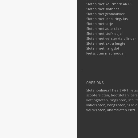
Sloten met keurmerk ART 5
Sloten met slothoes
Sloten met grondanker
Sloten met loop, ring, lus
Sloten met tasje
Sloten met auto-click
Sloten met stofklepje
Sloten met versterkte cilinder
Sloten met extra lengte
Sloten met hangslot
Fietssloten met houder
OVER ONS
Slotenonline.nl heeft ART fiets
scootersloten, bootsloten, carav
kettingsloten, ringsloten, schij
kabelsloten, hangsloten, SCM di
vouwsloten, alarmsloten enz!