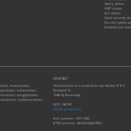
Starry sloten
VWP sloten
XLC sloten
Steel security sl
De vele opties v
DoubleLock slote
CONTACT
sloten, motorsloten,
Slotenonline.nl is onderdeel van Media 73 B.V.
ansloten, trailersloten,
Biesland 13
fremsloten, beugelsloten,
1948 RJ Beverwijk
sselsloten, containersloten,
0251-748741
[email protected]
KvK nummer: 61011983
BTW nummer: NL854164637B01