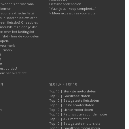
 tweede slot: waarom?
Fietsslot onderdelen
orkomen
“Maak je aankoop compleet…”
g voor elektrische fiets?
> Méér accessoires voor sloten
g alle soorten bouwsloten
een fietsslot? Ons advies
meubilair: zo doe je dat
n over het kettingslot
fslot - lees de voordelen
kopen?
 keurmerk
eurmerk
3
4
st
est op slot?
n: het overzicht
EN
SLOTEN > TOP 10
Top 10 | Sterkste motorsloten
Top 10 | Goedkope sloten
Top 10 | Best geteste fietssloten
Top 10 | Beste scootersloten
n
Top 10 | Lichte motorsloten
Top 10 | Kettingsloten voor de motor
n
Top 10 | ART motorsloten
Top 10 | Best geteste motorsloten
Top 10 | Goedkope motorsloten