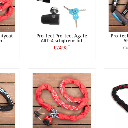
Citycat
Pro-tect Pro-tect Agate
Pro-tect
m
ART-4 schijfremslot
A
*
€24,95
€3
Bestellen