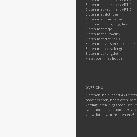
Sloten met keurmerk ART 4
Sloten met keurmerk ART 5
Sloten met slothoes
Sloten met grondanker
Sloten met loop, ring, lus
Sloten met tasje
Sloten met auto-click
Sloten met stofklepje
Sloten met versterkte cilinder
Sloten met extra lengte
Sloten met hangslot
Fietssloten met houder
OVER ONS
Slotenonline.nl heeft ART fiets
scootersloten, bootsloten, carav
kettingsloten, ringsloten, schij
kabelsloten, hangsloten, SCM di
vouwsloten, alarmsloten enz!