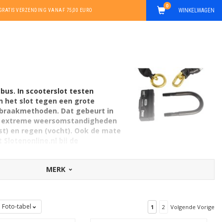
0
WINKELWAGEN
GRATIS VERZENDING VANAF 75,00 EURO
bus. In scooterslot testen
n het slot tegen een grote
 braakmethoden. Dat gebeurt in
van extreme weersomstandigheden
st) en regen (vocht). Ook de mate
Slotenonline.nl bij de
zoals veelzijdigheid, gewicht en
t staal en voldoende keuze als het
MERK
Foto-tabel
1
2
Volgende Vorige