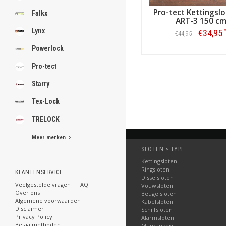
Pro-tect Kettingslo
Falkx
ART-3 150 c
Lynx
€34,95
€44,95
Powerlock
Bestellen
Pro-tect
Starry
Tex-Lock
TRELOCK
Meer merken
SLOTEN > TYPE
Kettingsloten
Ringsloten
KLANTENSERVICE
Disselsloten
Veelgestelde vragen | FAQ
Vouwsloten
Over ons
Beugelsloten
Algemene voorwaarden
Kabelsloten
Disclaimer
Schijfsloten
Privacy Policy
Alarmsloten
Betaalmethoden
Muurankers