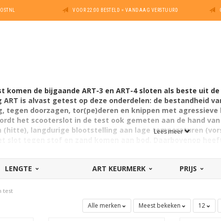
POSTNL
VOOR 22:00 BESTELD = VANDAAG VERSTUURD
st komen de bijgaande ART-3 en ART-4 sloten als beste uit de 
g ART is alvast getest op deze onderdelen: de bestandheid va
ng, tegen doorzagen, tor(pe)deren en knippen met agressieve
wordt het scooterslot in de test ook gemeten aan de hand 
(hitte), langdurige blootstelling aan lage temperaturen (vor
Lees meer
t slot tegen stof en zand komen aan bod. Daarbovenop heeft 
st geteste scootersloten gekeken naar praktische kenmerken 
lot zetten. Ook de kwaliteit van het cilinder, de sterkte van he
LENGTE
ART KEURMERK
PRIJS
 de ketting (waar van toepassing) zijn meegewogen.
 test
Alle merken
Meest bekeken
12