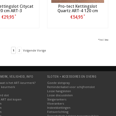
ettingslot Citycat
Pro-tect Kettingslot
20 cm ART-3
Quartz ART-4 120 cm
*
*
€29,95
€54,95
Bestellen
Bestellen
*Incl. btw
1
2
Volgende Vorige
MERK, VEILIGHEID, INFO
SLOTEN > ACCESSOIRES EN OVERIG
5: wat is het ART-keurmerk?
Goede slotspray
M keurmerk
Reminderkabel voor schijfremslot
Losse hangsloten
d slot
Losse discussloten
 ART slot kopen
Steigerankers
en
Vloerankers
en
Insteekkettingen
en
Fietsverlichting
en
Terraskabels / sloten terrasmeubilair