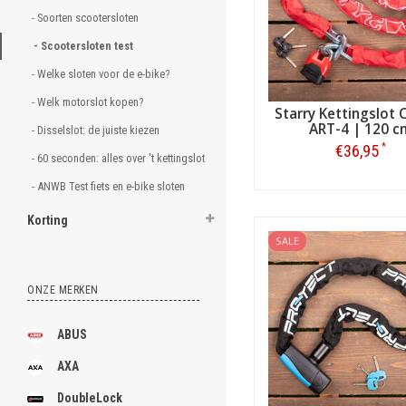
- Soorten scootersloten
- Scootersloten test 
- Welke sloten voor de e-bike? 
- Welk motorslot kopen? 
Starry Kettingslot 
ART-4 | 120 c
- Disselslot: de juiste kiezen 
*
€36,95
- 60 seconden: alles over 't kettingslot 
- ANWB Test fiets en e-bike sloten 
Bestellen
Korting
SALE
ONZE MERKEN
ABUS
AXA
DoubleLock