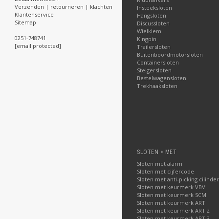
Verzenden | retourneren | klachten
Insteeksloten
Klantenservice
Hangsloten
Sitemap
Discussloten
Wielklem
0251-748741
Kingpin
[email protected]
Trailersloten
Buitenboordmotorsloten
Containersloten
Steigersloten
Bestelwagensloten
Trekhaaksloten
SLOTEN > MET
Sloten met alarm
Sloten met cijfercode
Sloten met anti-picking cilinder
Sloten met keurmerk VBV
Sloten met keurmerk SCM
Sloten met keurmerk ART
Sloten met keurmerk ART 2
Sloten met keurmerk ART 3