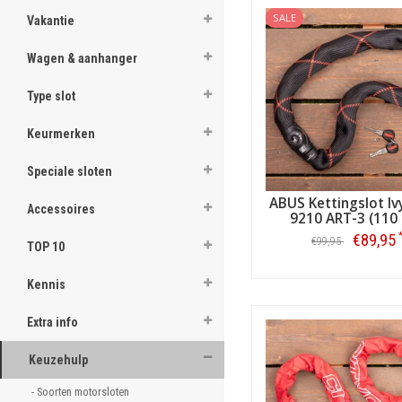
SALE
Vakantie
Wagen & aanhanger
Type slot
Keurmerken
Speciale sloten
Daarnaast zijn de sloten vo
ABUS Kettingslot Iv
duurzaamheid
. Ze gaan d
Accessoires
9210 ART-3 (110
degelijk is de slothoes?) e
€89,95
€99,95
verzekering
- hetgeen hand
TOP 10
scootersloten - beugelsloten
Bestellen
toepassingsmogelijkheden aan
Kennis
Extra info
Keuzehulp
- Soorten motorsloten