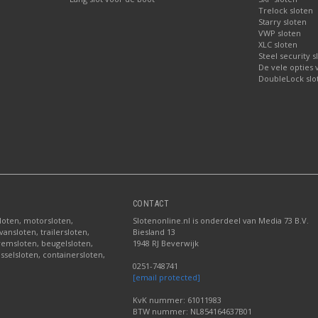
Trelock sloten
Starry sloten
VWP sloten
XLC sloten
Steel security s
De vele opties
DoubleLock slo
CONTACT
sloten, motorsloten,
Slotenonline.nl is onderdeel van Media 73 B.V.
ansloten, trailersloten,
Biesland 13
fremsloten, beugelsloten,
1948 RJ Beverwijk
sselsloten, containersloten,
0251-748741
[email protected]
KvK nummer: 61011983
BTW nummer: NL854164637B01