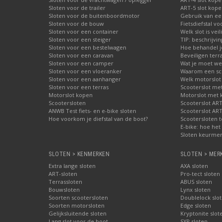
Sloten voor de trailer
ART-5 slot kop
Sloten voor de buitenboordmotor
Gebruik van ee
Sloten voor de bouw
Fietsdiefstal 
Sloten voor een container
Welk slot is veil
Sloten voor een steiger
TIP: beschrijvi
Sloten voor een bestelwagen
Hoe behandel je
Sloten voor een caravan
Beveiligen terr
Sloten voor een camper
Wat je moet wet
Sloten voor een vloeranker
Waarom een schi
Sloten voor een aanhanger
Welk motorslot
Sloten voor een terras
Scooterslot me
Motorslot kopen
Motorslot met
Scootersloten
Scooterslot ART
ANWB Test fiets- en e-bike sloten
Scooterslot ART
Hoe voorkom je diefstal van de boot?
Scootersloten t
E-bike: hoe het 
Sloten keurmer
SLOTEN > KENMERKEN
SLOTEN > MER
Extra lange sloten
AXA sloten
ART-sloten
Pro-tect sloten
Terrassloten
ABUS sloten
Bouwsloten
Lynx sloten
Soorten scootersloten
Doublelock slo
Soorten motorsloten
Edge sloten
Gelijksluitende sloten
Kryptonite slot
Lang slot voor de boot
SXP sloten