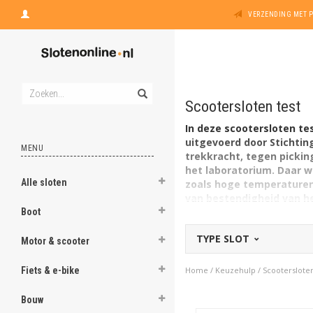
VERZENDING MET 
Scootersloten test
In deze scootersloten te
uitgevoerd door Stichtin
MENU
trekkracht, tegen picki
het laboratorium. Daar 
Alle sloten
zoals hoge temperaturen 
van bestendigheid van he
samenstelling van de be
Boot
flexibiliteit bij het op s
TYPE SLOT
gaat om de diameter van
Motor & scooter
Fiets & e-bike
Home
/
Keuzehulp
/
Scootersloten
Bouw