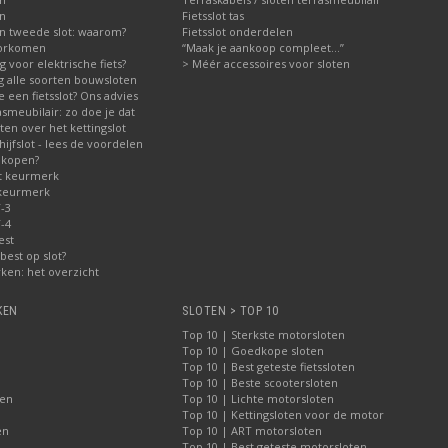
en
Fietsslot tas
n tweede slot: waarom?
Fietsslot onderdelen
voorkomen
“Maak je aankoop compleet…”
ig voor elektrische fiets?
> Méér accessoires voor sloten
ng alle soorten bouwsloten
 een fietsslot? Ons advies
asmeubilair: zo doe je dat
en over het kettingslot
jfslot - lees de voordelen
 kopen?
t keurmerk
 keurmerk
-3
-4
est
best op slot?
ken: het overzicht
KEN
SLOTEN > TOP 10
Top 10 | Sterkste motorsloten
Top 10 | Goedkope sloten
Top 10 | Best geteste fietssloten
Top 10 | Beste scootersloten
ten
Top 10 | Lichte motorsloten
Top 10 | Kettingsloten voor de motor
en
Top 10 | ART motorsloten
Top 10 | Best geteste motorsloten