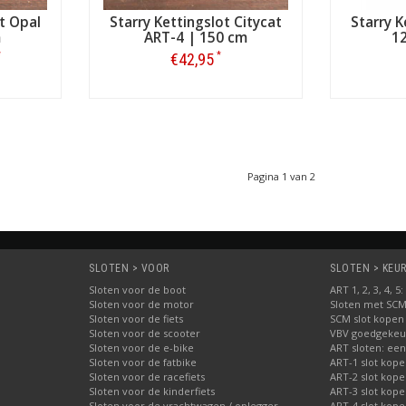
t Opal
Starry Kettingslot Citycat
Starry K
m
ART-4 | 150 cm
1
*
*
€42,95
Bestellen
Pagina 1 van 2
SLOTEN > VOOR
SLOTEN > KEUR
Sloten voor de boot
ART 1, 2, 3, 4, 
Sloten voor de motor
Sloten met SC
Sloten voor de fiets
SCM slot kopen
Sloten voor de scooter
VBV goedgekeur
Sloten voor de e-bike
ART sloten: een
Sloten voor de fatbike
ART-1 slot kop
Sloten voor de racefiets
ART-2 slot kop
Sloten voor de kinderfiets
ART-3 slot kop
Sloten voor de vrachtwagen / oplegger
ART-4 slot kop