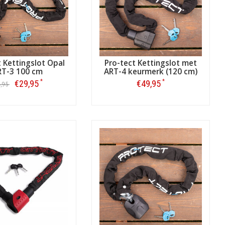
 Kettingslot Opal
Pro-tect Kettingslot met
RT-3 100 cm
ART-4 keurmerk (120 cm)
*
*
€29,95
€49,95
4,95
Bestellen
Bestellen